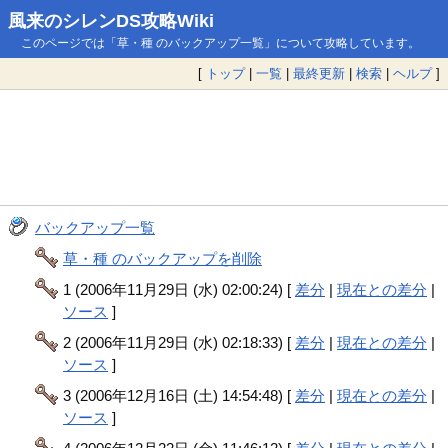
風来のシレンDS攻略Wiki
このページでは「草・種 のバックアップ一覧」について攻略しています。
[
トップ
|
一覧
|
最終更新
|
検索
|
ヘルプ
]
バックアップ一覧
草・種 のバックアップを削除
1 (2006年11月29日 (水) 02:00:24) [
差分
|
現在との差分
|
ソース
]
2 (2006年11月29日 (水) 02:18:33) [
差分
|
現在との差分
|
ソース
]
3 (2006年12月16日 (土) 14:54:48) [
差分
|
現在との差分
|
ソース
]