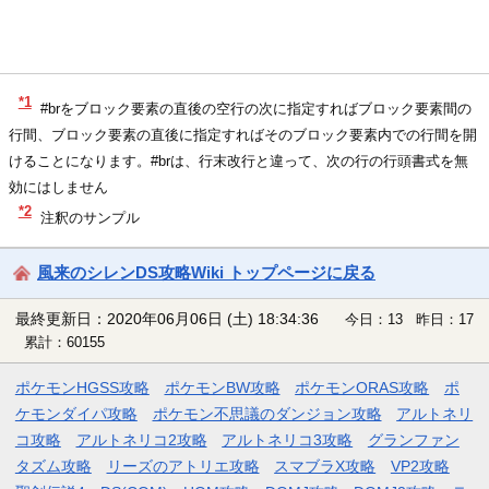
*1
#brをブロック要素の直後の空行の次に指定すればブロック要素間の
行間、ブロック要素の直後に指定すればそのブロック要素内での行間を開
けることになります。#brは、行末改行と違って、次の行の行頭書式を無
効にはしません
*2
注釈のサンプル
風来のシレンDS攻略Wiki トップページに戻る
最終更新日：2020年06月06日 (土) 18:34:36
今日：13 昨日：17
累計：60155
ポケモンHGSS攻略
ポケモンBW攻略
ポケモンORAS攻略
ポ
ケモンダイパ攻略
ポケモン不思議のダンジョン攻略
アルトネリ
コ攻略
アルトネリコ2攻略
アルトネリコ3攻略
グランファン
タズム攻略
リーズのアトリエ攻略
スマブラX攻略
VP2攻略