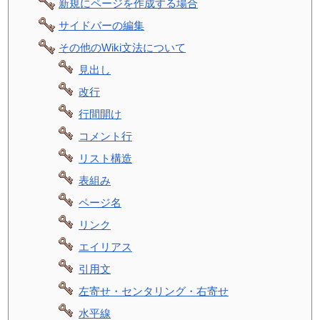
新規にページを作成する場合
サイドバーの編集
その他のWiki文法について
見出し
改行
行間開け
コメント行
リスト構造
表組み
ページ名
リンク
エイリアス
引用文
左寄せ・センタリング・右寄せ
水平線