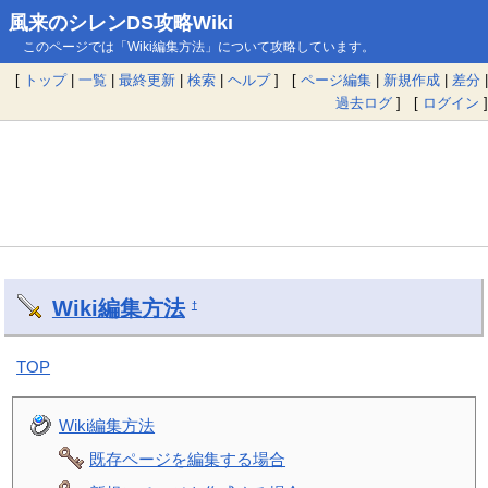
風来のシレンDS攻略Wiki
このページでは「Wiki編集方法」について攻略しています。
[
トップ
|
一覧
|
最終更新
|
検索
|
ヘルプ
] [
ページ編集
|
新規作成
|
差分
|
過去ログ
] [
ログイン
]
Wiki編集方法
†
TOP
Wiki編集方法
既存ページを編集する場合