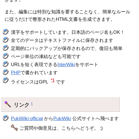
また、編集には特別な知識を要することなく、簡単なルール
に従うだけで整形されたHTML文書を生成できます。
漢字をサポートしています。日本語のページ名もOK！
全てのデータはテキストファイルに保存されます
定期的にバックアップが保存されるので、復旧も簡単
ページ単位の凍結なども可能です
URLを短く表現できる
InterWiki
をサポート
PHP
で書かれています
*1
ライセンスはGPL
です
リンク
†
PukiWiki-official
から
PukiWiki
公式サイトへ飛べます
ご質問や御意見は、こちらへどうぞ。 :)