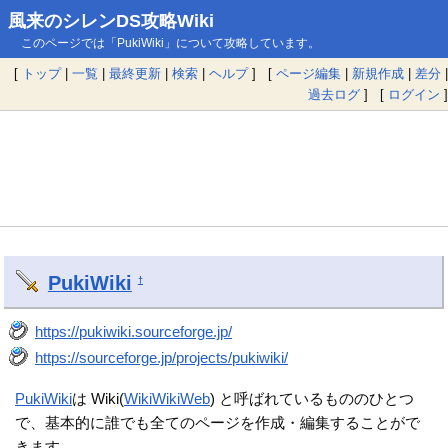
風来のシレンDS攻略Wiki
このページでは「PukiWiki」について攻略しています。
[
トップ
|
一覧
|
最終更新
|
検索
|
ヘルプ
] [
ページ編集
|
新規作成
|
差分
|
過去ログ
] [
ログイン
]
PukiWiki
†
https://pukiwiki.sourceforge.jp/
https://sourceforge.jp/projects/pukiwiki/
PukiWiki
は Wiki(
WikiWikiWeb
) と呼ばれているもののひとつ
で、基本的に誰でも全てのページを作成・編集することがで
きます。