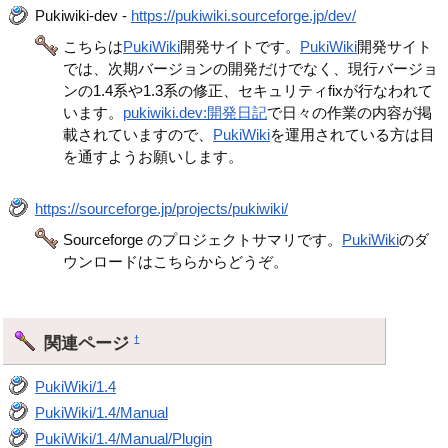
Pukiwiki-dev -
https://pukiwiki.sourceforge.jp/dev/
こちらは
PukiWiki
開発サイトです。
PukiWiki
開発サイト
では、次期バージョンの開発だけでなく、現行バージョ
ンの1.4系や1.3系の修正、セキュリティfixが行なわれて
います。
pukiwiki.dev:開発日記
で日々の作業の内容が掲
載されていますので、
PukiWiki
を運用されている方は目
を通すようお願いします。
https://sourceforge.jp/projects/pukiwiki/
Sourceforge のプロジェクトサマリです。
PukiWiki
のダ
ウンロードはこちらからどうぞ。
関連ページ
†
PukiWiki/1.4
PukiWiki/1.4/Manual
PukiWiki/1.4/Manual/Plugin