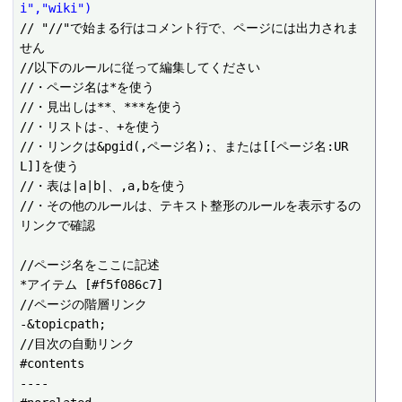
i","wiki")
// "//"で始まる行はコメント行で、ページには出力されま
せん

//以下のルールに従って編集してください

//・ページ名は*を使う

//・見出しは**、***を使う

//・リストは-、+を使う

//・リンクは&pgid(,ページ名);、または[[ページ名:UR
L]]を使う

//・表は|a|b|、,a,bを使う

//・その他のルールは、テキスト整形のルールを表示するの
リンクで確認

//ページ名をここに記述

*アイテム [#f5f086c7]

//ページの階層リンク

-&topicpath;

//目次の自動リンク

#contents

----
