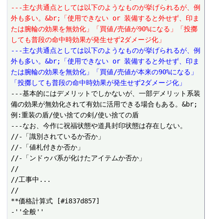
---主な共通点としては以下のようなものが挙げられるが、例
外も多い。&br;「使用できない or 装備すると外せず、印ま
たは腕輪の効果を無効化」「買値/売値が90%になる」「投擲
しても普段の命中時効果が発生せず2ダメージ化」
---主な共通点としては以下のようなものが挙げられるが、例
外も多い。&br;「使用できない or 装備すると外せず、印ま
たは腕輪の効果を無効化」「買値/売値が本来の90%になる」
「投擲しても普段の命中時効果が発生せず2ダメージ化」
---基本的にはデメリットでしかないが、一部デメリット系装
備の効果が無効化されて有効に活用できる場合もある。&br;
例:重装の盾/使い捨ての剣/使い捨ての盾

---なお、今作に祝福状態や道具封印状態は存在しない。

//-「識別されているか否か」

//-「値札付きか否か」

//-「ンドゥバ系が化けたアイテムか否か」

//

//工事中...

//

**価格計算式 [#i837d857]

-''全般''
