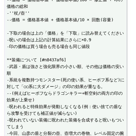
価格の総和

-''杖/壺''

--価格 = 価格基本値 + 価格基本値/10 × 回数(容量)

-下取の場合は上の「価格」を「下取」に読み替えてください

-呪いの場合は上記の計算結果にさらに×0.9

-印の価格は買う場合も売る場合も同じ値段

**装備について [#n8437af6]

-武器・盾は強さと強化限界の小さい順、その他は価格の安い
順

-系統を複数持つモンスター(死の使い系、ヒーポフ系など)に
対して「○○系に大ダメージ」の印の効果が重なる。

--(例えばヒーポフならドラゴンキラー+斬空剣の両方の印の
効果が上乗せ)

-呪われると特殊効果が発動しなくなる(例：使い捨ての盾な
ら攻撃を受けても補正値が減らない)

-呪われていない装備に呪われた装備を合成すると呪いもつい
てしまう

-今回、山彦の盾と分裂の壺、壺増大の巻物、レベル固定の腕