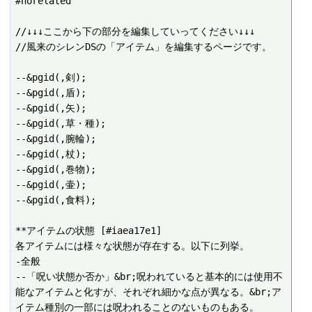
#norelated

//↓↓↓ここから下の部分を編集していってください↓↓↓

//風来のシレンDSの「アイテム」を編集するページです。

--&pgid(,剣);

--&pgid(,盾);

--&pgid(,矢);

--&pgid(,草・種);

--&pgid(,腕輪);

--&pgid(,杖);

--&pgid(,巻物);

--&pgid(,壷);

--&pgid(,食料);

**アイテムの状態 [#iaea17e1]

各アイテムには様々な状態が存在する。以下に列挙。

-全般

--「呪い状態か否か」&br;呪われていると基本的には使用不
能なアイテムと化すが、それぞれ細かな点が異なる。&br;ア