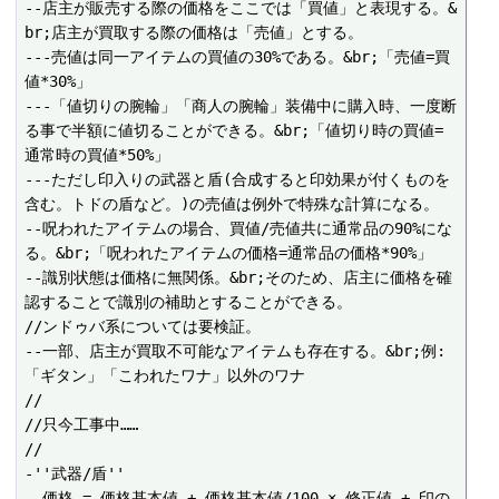
--店主が販売する際の価格をここでは「買値」と表現する。&
br;店主が買取する際の価格は「売値」とする。

---売値は同一アイテムの買値の30%である。&br;「売値=買
値*30%」

---「値切りの腕輪」「商人の腕輪」装備中に購入時、一度断
る事で半額に値切ることができる。&br;「値切り時の買値=
通常時の買値*50%」

---ただし印入りの武器と盾(合成すると印効果が付くものを
含む。トドの盾など。)の売値は例外で特殊な計算になる。

--呪われたアイテムの場合、買値/売値共に通常品の90%にな
る。&br;「呪われたアイテムの価格=通常品の価格*90%」

--識別状態は価格に無関係。&br;そのため、店主に価格を確
認することで識別の補助とすることができる。

//ンドゥバ系については要検証。

--一部、店主が買取不可能なアイテムも存在する。&br;例:
「ギタン」「こわれたワナ」以外のワナ

//

//只今工事中……

//

-''武器/盾''

--価格 = 価格基本値 + 価格基本値/100 × 修正値 + 印の