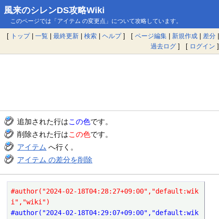
風来のシレンDS攻略Wiki
このページでは「アイテム の変更点」について攻略しています。
[
トップ
|
一覧
|
最終更新
|
検索
|
ヘルプ
] [
ページ編集
|
新規作成
|
差分
|
過去ログ
] [
ログイン
]
追加された行は
この色
です。
削除された行は
この色
です。
アイテム
へ行く。
アイテム の差分を削除
#author("2024-02-18T04:28:27+09:00","default:wik
i","wiki")
#author("2024-02-18T04:29:07+09:00","default:wik