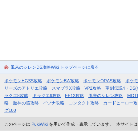
風来のシレンDS攻略Wiki トップページに戻る
ポケモンHGSS攻略
ポケモンBW攻略
ポケモンORAS攻略
ポケ
リーズのアトリエ攻略
スマブラX攻略
VP2攻略
聖剣伝説4・DS(
ラクエ8攻略
ドラクエ9攻略
FF12攻略
風来のシレン攻略
MOT
略
魔神の笛攻略
イヅナ攻略
コンタクト攻略
カードヒーロー攻
グ100
このページは
PukiWiki
を用いて作成・表示しています。 本サイトは