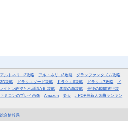
アルトネリコ2攻略
アルトネリコ3攻略
グランファンタズム攻略
3D攻略
ドラクエソード攻略
ドラクエ6攻略
ドラクエ7攻略
ド
レイトン教授と不思議な町攻略
悪魔の箱攻略
最後の時間旅行攻
ファミコンのプレイ画像
Amazon
楽天
J-POP最新人気曲ランキン
et総合情報局