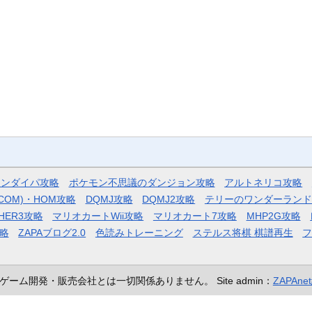
モンダイパ攻略
ポケモン不思議のダンジョン攻略
アルトネリコ攻略
COM)・HOM攻略
DQMJ攻略
DQMJ2攻略
テリーのワンダーランド
HER3攻略
マリオカートWii攻略
マリオカート7攻略
MHP2G攻略
略
ZAPAブログ2.0
色読みトレーニング
ステルス将棋 棋譜再生
ゲーム開発・販売会社とは一切関係ありません。
Site admin：
ZAPAn