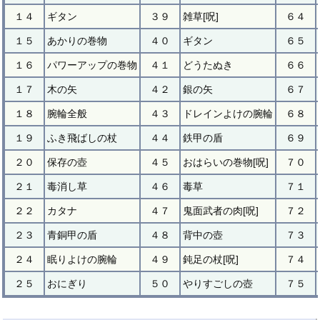
１４
ギタン
３９
雑草[呪]
６４
１５
あかりの巻物
４０
ギタン
６５
１６
パワーアップの巻物
４１
どうたぬき
６６
１７
木の矢
４２
銀の矢
６７
１８
腕輪全般
４３
ドレインよけの腕輪
６８
１９
ふき飛ばしの杖
４４
鉄甲の盾
６９
２０
保存の壺
４５
おはらいの巻物[呪]
７０
２１
毒消し草
４６
毒草
７１
２２
カタナ
４７
鬼面武者の肉[呪]
７２
２３
青銅甲の盾
４８
背中の壺
７３
２４
眠りよけの腕輪
４９
鈍足の杖[呪]
７４
２５
おにぎり
５０
やりすごしの壺
７５