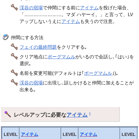
渓谷の宿場
で仲間にする前に
アイテム
を投げた場合、
「……………………。マダ ハヤーイ。」と言って、LV
アップしないうえに
アイテム
も失うので注意。
仲間にする方法
フェイの最終問題
をクリアする｡
クリア地点に
ボーグマムル
がいるので会話し､｢はい｣を
選択｡
名前を変更可能(デフォルトは｢
ボーグマムル
｣)｡
渓谷の宿場
に出現し､話しかけると仲間に加えることが
出来る｡
レベルアップに必要な
アイテム
†
LEVEL
アイテム
LEVEL
アイテム
LEVEL