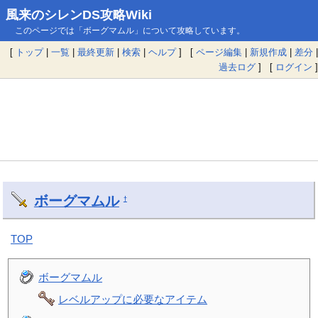
風来のシレンDS攻略Wiki
このページでは「ボーグマムル」について攻略しています。
[
トップ
|
一覧
|
最終更新
|
検索
|
ヘルプ
] [
ページ編集
|
新規作成
|
差分
|
過去ログ
] [
ログイン
]
ボーグマムル
†
TOP
ボーグマムル
レベルアップに必要なアイテム