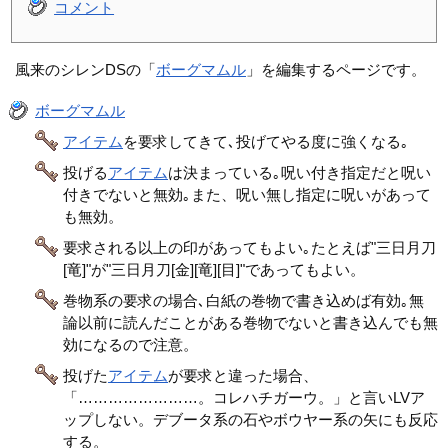
コメント
風来のシレンDSの「
ボーグマムル
」を編集するページです。
ボーグマムル
アイテム
を要求してきて､投げてやる度に強くなる｡
投げる
アイテム
は決まっている｡呪い付き指定だと呪い
付きでないと無効｡また、呪い無し指定に呪いがあって
も無効。
要求される以上の印があってもよい｡たとえば"三日月刀
[竜]"が"三日月刀[金][竜][目]"であってもよい。
巻物系の要求の場合､白紙の巻物で書き込めば有効｡無
論以前に読んだことがある巻物でないと書き込んでも無
効になるので注意。
投げた
アイテム
が要求と違った場合、
「……………………。コレハチガーウ。」と言いLVア
ップしない。デブータ系の石やボウヤー系の矢にも反応
する。