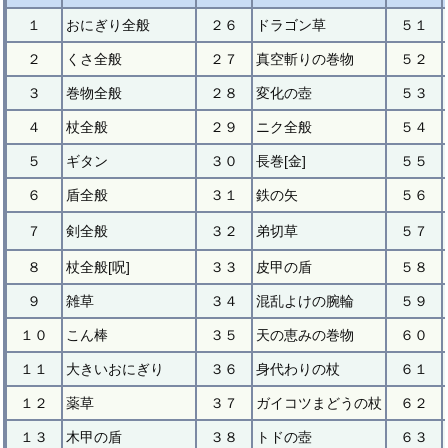
１
おにぎり全般
２６
ドラゴン草
５１
２
くさ全般
２７
真空斬りの巻物
５２
３
巻物全般
２８
変化の壺
５３
４
杖全般
２９
ニク全般
５４
５
ギタン
３０
長巻[金]
５５
６
盾全般
３１
鉄の矢
５６
７
剣全般
３２
弟切草
５７
８
杖全般[呪]
３３
皮甲の盾
５８
９
雑草
３４
混乱よけの腕輪
５９
１０
こん棒
３５
天の恵みの巻物
６０
１１
大きいおにぎり
３６
身代わりの杖
６１
１２
薬草
３７
ガイコツまどうの杖
６２
１３
木甲の盾
３８
トドの壺
６３