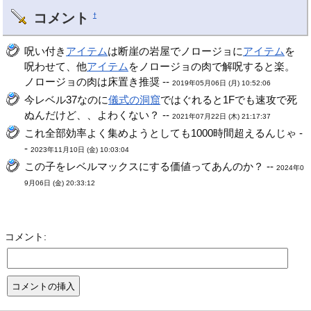
コメント
†
呪い付き
アイテム
は断崖の岩屋でノロージョに
アイテム
を
呪わせて、他
アイテム
をノロージョの肉で解呪すると楽。
ノロージョの肉は床置き推奨 --
2019年05月06日 (月) 10:52:06
今レベル37なのに
儀式の洞窟
ではぐれると1Fでも速攻で死
ぬんだけど、、よわくない？ --
2021年07月22日 (木) 21:17:37
これ全部効率よく集めようとしても1000時間超えるんじゃ -
-
2023年11月10日 (金) 10:03:04
この子をレベルマックスにする価値ってあんのか？ --
2024年0
9月06日 (金) 20:33:12
コメント: