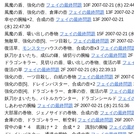
風魔の盾、強化の壺
フェイの最終問題
10F 2007-02-21 (水) 22:4
風魔の盾、強化の壺、倉庫の壺
フェイの最終問題
13F 2007-02-2
幸せの腕輪×2、合成の壺
フェイの最終問題
13F 2007-02-21
(水) 22:47:30
風魔の盾、吸い出しの巻物
フェイの最終問題
15F 2007-02-21 (水
無敵草、強化の壺[5]、一ツ目殺し
フェイの最終問題
2F 2007-02-
復活草、
モンスター
ハウスの巻物、合成の壺x3
フェイの最終問
妖刀かまいたち、成仏の鎌、値切りの腕輪
フェイの最終問題
2F 
ドラゴンキラー、見切りの盾、吸い出しの巻物、復活の草
フェ
復活の草
フェイの最終問題
2F 2007-02-21 (水) 22:39:13
強化の壺、一ツ目殺し、白紙の巻物
フェイの最終問題
2F 2007-0
強化の壺[5]、ドレインバスター、合成の壺×2
フェイの最終問題
強化の壺[4]、ドラゴンキラー、倉庫の壺、復活の草
フェイの最
妖刀かまいたち、バトルカウンター、ドラゴンシールド
フェイ
しあわせの腕輪
フェイの最終問題
2F 2007-02-21 (水) 21:51:36
大部屋の巻物、ジェノサイドの巻物、合成の壺
フェイの最終問
倉庫の壺、ドラゴンキラー、斬空剣
フェイの最終問題
26F 2007-
背中の壷＊４ 底抜け＊２ 合成＊２ 識別の腕輪
フェイの最