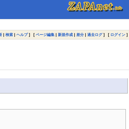
新
|
検索
|
ヘルプ
] [
ページ編集
|
新規作成
|
差分
|
過去ログ
] [
ログイン
]