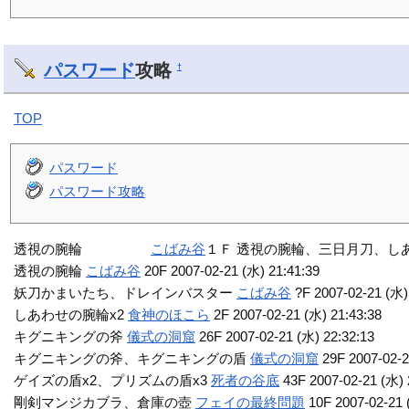
パスワード
攻略
†
TOP
パスワード
パスワード攻略
透視の腕輪
こばみ谷
１Ｆ 透視の腕輪、三日月刀、し
透視の腕輪
こばみ谷
20F 2007-02-21 (水) 21:41:39
妖刀かまいたち、ドレインバスター
こばみ谷
?F 2007-02-21 (水)
しあわせの腕輪x2
食神のほこら
2F 2007-02-21 (水) 21:43:38
キグニキングの斧
儀式の洞窟
26F 2007-02-21 (水) 22:32:13
キグニキングの斧、キグニキングの盾
儀式の洞窟
29F 2007-02-2
ゲイズの盾x2、プリズムの盾x3
死者の谷底
43F 2007-02-21 (水) 
剛剣マンジカブラ、倉庫の壺
フェイの最終問題
10F 2007-02-21 