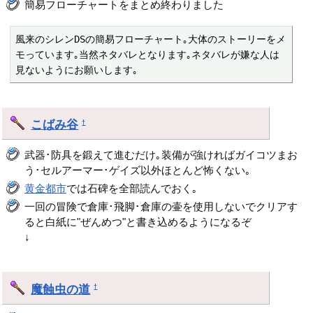
簡易フローチャートをまとめ終わりました
風来のシレンDSの簡易フローチャート｡大体のストーリーをメ
モっています｡当然ネタバレとなります｡ネタバレが嫌な人は
見ないようにお願いします｡ 
こばみ谷
†
武器･防具を鍛えて進むだけ｡装備が強ければガイコツまお
う･セルアーマー･ゲイズ以外ほとんど怖くない｡
黄金都市
では石碑を全部読んでおく｡
一回の冒険で倉庫･飛脚･倉庫の壷を使用しないでクリアす
ると白紙に"ぜんめつ"と書き込めるようになるぞ
↓
魔蝕虫の道
†