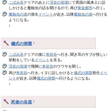
こばみ谷
クリアのあとに
渓谷の宿場
にて異国の風来人に話
しかけると魔蝕虫の話を聞けるので､再び
黄金都市
へ行く｡
魔蝕虫の道
の発生
イベント
が起き､以降
魔蝕虫の道
へ行ける
ようになる｡
↓
儀式の洞窟
†
こばみ谷
クリアの後に
奇岩谷
へ行き､聞き耳のサブが怪しい
挙動をしている
イベント
を見る｡
渓谷の宿場
で飛脚に
奇岩谷
のウワサを聞く｡
再び
奇岩谷
へ行き､イヌに話しかけると
儀式の洞窟
発生
イベ
ント
が起き､以降
儀式の洞窟
へ行けるようになる｡
↓
死者の谷底
†