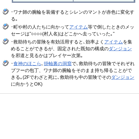
･ワナ師の腕輪を装備するとシレンのマントが赤色に変化す
る｡
･町や村の人たちに向かって
アイテム
等で倒したときのメッ
セージは"○○○○(村人名)はどこかへ去っていった｡"
･救助待ちの冒険を有効活用すると､効率よく
アイテム
を集
めることができるが、固定された既知の構成の
ダンジョン
を邪道と見るかはプレイヤー次第｡
･
食神のほこら
､
掛軸裏の洞窟
で､救助待ちの冒険でそれぞれ
ブフーの包丁、ワナ師の腕輪をそのまま持ち帰ることがで
きる｡(2Fでわざと死に､救助待ち中の冒険でその
ダンジョン
に向かうとOK)