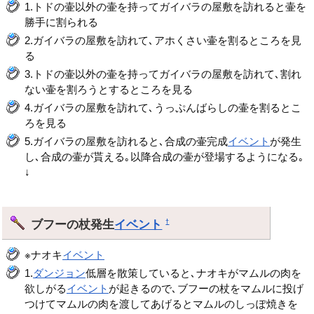
1.トドの壷以外の壷を持ってガイバラの屋敷を訪れると壷を
勝手に割られる
2.ガイバラの屋敷を訪れて､アホくさい壷を割るところを見
る
3.トドの壷以外の壷を持ってガイバラの屋敷を訪れて､割れ
ない壷を割ろうとするところを見る
4.ガイバラの屋敷を訪れて､うっぷんばらしの壷を割るとこ
ろを見る
5.ガイバラの屋敷を訪れると､合成の壷完成
イベント
が発生
し､合成の壷が貰える｡以降合成の壷が登場するようになる｡
↓
ブフーの杖発生
イベント
†
※ナオキ
イベント
1.
ダンジョン
低層を散策していると､ナオキがマムルの肉を
欲しがる
イベント
が起きるので､ブフーの杖をマムルに投げ
つけてマムルの肉を渡してあげるとマムルのしっぽ焼きを