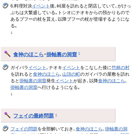
6.料理対決
イベント
後､峠屋を訪れると閉店していて､がけっ
ぷちは大繁盛している｡トシオにナオキからの預かりもので
あるブフーの杖を貰え､以降ブフーの杖が登場するようにな
る｡
↓
食神のほこら
･
掛軸裏の洞窟
†
ガイバラ
イベント
､ナオキ
イベント
をこなした後に
竹林の村
を訪れると
食神のほこら
､
山頂の町
のガイバラの屋敷を訪れ
ると
掛軸裏の洞窟
発生
イベント
が起き､以降
食神のほこら
､
掛軸裏の洞窟
へ行けるようになる｡
↓
フェイの最終問題
†
フェイの問題
を全部解いておき､
食神のほこら
､
掛軸裏の洞