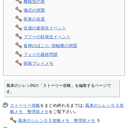
魔蝕虫の道
儀式の洞窟
死者の谷底
合成の壷発生イベント
ブフーの杖発生イベント
食神のほこら･掛軸裏の洞窟
フェイの最終問題
探索プレイメモ
風来のシレンDSの「ストーリー攻略」を編集するページで
す。
ストーリー攻略
をまとめ終わるまでは､
風来のシレンＤＳ攻
略メモ 整理前メモ
をご覧下さい｡
風来のシレンＤＳ攻略メモ 整理前メモ
５