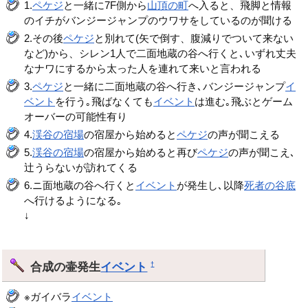
1.
ペケジ
と一緒に7F側から
山頂の町
へ入ると、飛脚と情報
のイチがバンジージャンプのウワサをしているのが聞ける
2.その後
ペケジ
と別れて(矢で倒す、腹減りでついて来ない
など)から、シレン1人で二面地蔵の谷へ行くと､いずれ丈夫
なナワにするから太った人を連れて来いと言われる
3.
ペケジ
と一緒に二面地蔵の谷へ行き､バンジージャンプ
イ
ベント
を行う｡飛ばなくても
イベント
は進む｡飛ぶとゲーム
オーバーの可能性有り
4.
渓谷の宿場
の宿屋から始めると
ペケジ
の声が聞こえる
5.
渓谷の宿場
の宿屋から始めると再び
ペケジ
の声が聞こえ､
辻うらないが訪れてくる
6.ニ面地蔵の谷へ行くと
イベント
が発生し､以降
死者の谷底
へ行けるようになる｡
↓
合成の壷発生
イベント
†
※ガイバラ
イベント