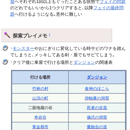
窟
へそれぞれ1回以上もぐったことある状態で
フェイの問題
のどれでもいいから1つクリアすると､以降
フェイの最終問
題
へ行けるようになる｡意外に難しい
探索プレイメモ
†
･
モンスター
やおにぎりに変化している時サビのワナを踏ん
でしまうと､メッキしてある剣・盾でもサビてしまう｡
･クリア後に車屋で行ける場所と
ダンジョン
の関連表
行ける場所
ダンジョン
竹林の村
食神のほこら
山頂の町
掛軸裏の洞窟
二面地蔵の谷
死者の谷底
奇岩谷
儀式の洞窟
黄金都市
魔蝕虫の道