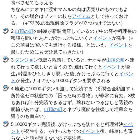
食べさせてもらえる
ちなみにナオキに渡すマムルの肉は店売りのものでもよ
い。その場合はブフーの杖を
アイテム
として持っておけ
る。（※下記6.の出現解除フラグが立つわけではない）
2.
山頂の町
の峠屋が新装開店しているので中の客や料理長の
密談を聞いたあと､がけっぷちにいくと
イベント
が発生（※
この項目は省いても進行する模様。とはいえ、
イベント
を
楽しむためにもぜひ見ておきたい）
3.
ダンジョン
低層を散策していると､ナオキが
山頂の町
へ連
れて行って欲しいと言うので､連れて行くと
イベント
が発
生｡峠屋をひとしきり覗いた後､がけっぷちに行くと
イベン
ト
が発生｡ナオキから10000ギタンを要求される
4.地道に10000ギタンを渡して完済する（所持金全額渡す＋
所持金ゼロ状態での「困った時の巻物」が非常に有効。3枚
もあれば十分完済できるはず。壊れないつるはしと透視の
腕輪があれば、
山頂の町
とネブリ廃鉱を往復して埋蔵金を
狙うのも面白い）
5.10000ギタン完済後､がけっぷちを訪れると料理対決
イベ
ント
が発生する。がけっぷちでの
イベント
後、峠屋にも寄
らないと話が進まないので要注意。