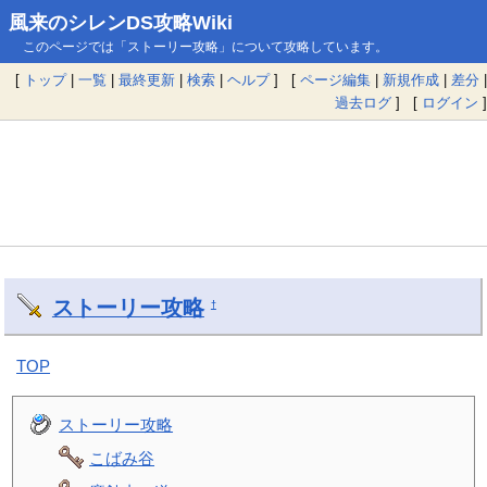
風来のシレンDS攻略Wiki
このページでは「ストーリー攻略」について攻略しています。
[
トップ
|
一覧
|
最終更新
|
検索
|
ヘルプ
] [
ページ編集
|
新規作成
|
差分
|
過去ログ
] [
ログイン
]
ストーリー攻略
†
TOP
ストーリー攻略
こばみ谷