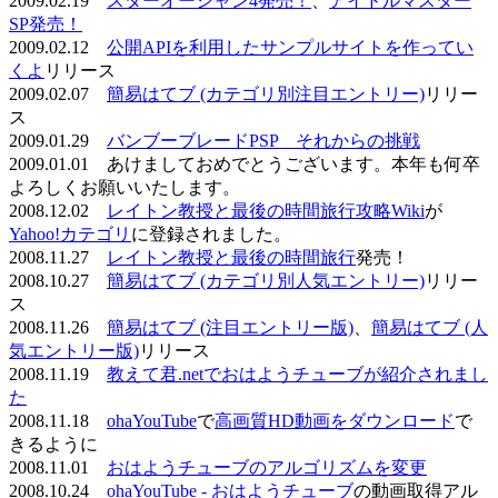
2009.02.19
スターオーシャン4発売！
、
アイドルマスター
SP発売！
2009.02.12
公開APIを利用したサンプルサイトを作ってい
くよ
リリース
2009.02.07
簡易はてブ (カテゴリ別注目エントリー)
リリー
ス
2009.01.29
バンブーブレードPSP それからの挑戦
2009.01.01 あけましておめでとうございます。本年も何卒
よろしくお願いいたします。
2008.12.02
レイトン教授と最後の時間旅行攻略Wiki
が
Yahoo!カテゴリ
に登録されました。
2008.11.27
レイトン教授と最後の時間旅行
発売！
2008.10.27
簡易はてブ (カテゴリ別人気エントリー)
リリー
ス
2008.11.26
簡易はてブ (注目エントリー版)
、
簡易はてブ (人
気エントリー版)
リリース
2008.11.19
教えて君.netでおはようチューブが紹介されまし
た
2008.11.18
ohaYouTube
で
高画質HD動画をダウンロード
で
きるように
2008.11.01
おはようチューブのアルゴリズムを変更
2008.10.24
ohaYouTube - おはようチューブ
の動画取得アル