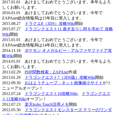
2017.01.01 あけましておめでとうございます。本年もよろ
しくお願いします。
2016.01.01 あけましておめでとうございます。今年で
ZAPAnet総合情報局は15年目に突入します。
2015.08.27
ドラクエ8（3DS）攻略Wiki
開始
2015.07.27
ドラゴンクエスト11 過ぎ去りし時を求めて 攻略
Wiki
開始
2015.01.01 あけましておめでとうございます。今年で
ZAPAnet総合情報局は14年目に突入します。
2014.11.18
ポケモン オメガルビー・アルファサファイア攻
略Wiki
開始
2014.01.01 あけましておめでとうございます。今年もよろ
しくお願いします。
2013.02.29
PHP関数検索：ZAPAnet
作成
2013.01.29
ドラゴンクエスト7（3DS版）攻略Wiki
開始
2012.09.30
おはようチューブ：ネット画像縮小サイト
がリ
ニューアルオープン！
2012.07.24
ドラゴンクエスト10攻略Wiki
、
ドラゴンクエス
ト11攻略Wiki
オープン！
2012.07.23
楽天kobo Touch活用メモ
開始
2012.05.30
ドラゴンクエストモンスターズ テリーのワンダ