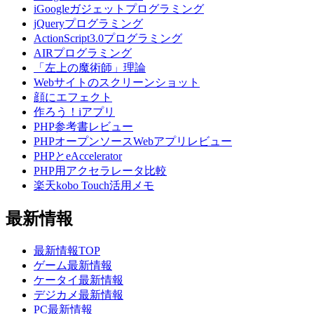
iGoogleガジェットプログラミング
jQueryプログラミング
ActionScript3.0プログラミング
AIRプログラミング
「左上の魔術師」理論
Webサイトのスクリーンショット
顔にエフェクト
作ろう！iアプリ
PHP参考書レビュー
PHPオープンソースWebアプリレビュー
PHPとeAccelerator
PHP用アクセラレータ比較
楽天kobo Touch活用メモ
最新情報
最新情報TOP
ゲーム最新情報
ケータイ最新情報
デジカメ最新情報
PC最新情報