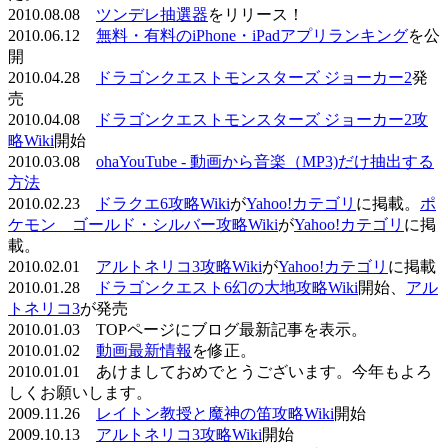
2010.08.08
ツンデレ抽選器
をリリース！
2010.06.12
無料・有料のiPhone・iPadアプリランキング
を公
開
2010.04.28
ドラゴンクエストモンスターズ ジョーカー2
発
売
2010.04.08
ドラゴンクエストモンスターズ ジョーカー2攻
略Wiki
開始
2010.03.08
ohaYouTube - 動画から音楽（MP3)だけ抽出する
方法
2010.02.23
ドラクエ6攻略Wiki
が
Yahoo!カテゴリ
に掲載。
ポ
ケモン ゴールド・シルバー攻略Wiki
が
Yahoo!カテゴリ
に掲
載。
2010.02.01
アルトネリコ3攻略Wiki
が
Yahoo!カテゴリ
に掲載
2010.01.28
ドラゴンクエスト6幻の大地攻略Wiki
開始、
アル
トネリコ3
が発売
2010.01.03 TOPページにブログ最新記事を表示。
2010.01.02
動画最新情報
を修正。
2010.01.01 あけましておめでとうございます。今年もよろ
しくお願いします。
2009.11.26
レイトン教授と魔神の笛攻略Wiki
開始
2009.10.13
アルトネリコ3攻略Wiki
開始