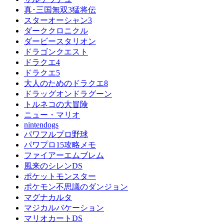
真･三国無双3猛将伝
スターオーシャン3
ダーククロニクル
ダービースタリオン
ドラゴンクエスト
ドラクエ4
ドラクエ5
大人のためのドラクエ8
ドラッグオンドラグーン
トルネコの大冒険
ニュー・マリオ
nintendogs
パワフルプロ野球
パワプロ15攻略メモ
ファイアーエムブレム
風来のシレンDS
ポケットモンスター
ポケモン不思議のダンジョン
マグナカルタ
マジカルバケーション
マリオカートDS