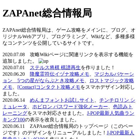
ZAPAnet総合情報局
ZAPAnet総合情報局は、ゲーム攻略をメインに、ブログ、オ
リジナルWebアプリ、プログラミング、Wikiなど、多種多様
なコンテンツを公開しているサイトです。
2020.07.08 攻略Wikiページに関連リンクを表示する機能を
追加しました。
2020.07.01
ステルス将棋 棋譜再生
を作りました！
2020.06.20
降魔霊符伝イヅナ攻略メモ
、
マジカルバケーシ
ョン 5つの星がならぶとき攻略メモ
、
ロストマジック攻略
メモ
、
[Contact]コンタクト攻略メモ
をスマホデザイン対応し
ました。
2020.06.14
めんまフォントお試しサイト
、
チンチロリン シ
ミュレータ
、
ホビロン パスワード強化メーカー
、
色読みト
レーニング
をスマホ対応させました。
J-POP最新人気曲ラン
キング100
の表示を改良しました。
2020.06.11 ZAPAnet総合情報局のトップページ（このペー
ジです）のデザインをリニューアルしました！
J-POP最新人