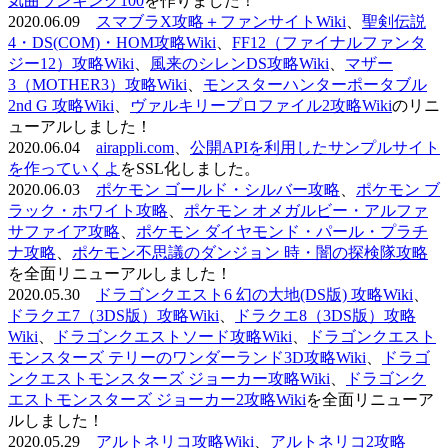
気曲ランキング100
を作りました！
2020.06.09
スマブラX攻略＋ファンサイトWiki
、
聖剣伝説
4・DS(COM)・HOM攻略Wiki
、
FF12（ファイナルファンタ
ジー12）攻略Wiki
、
風来のシレンDS攻略Wiki
、
マザー
3（MOTHER3）攻略Wiki
、
モンスターハンターポータブル
2nd G 攻略Wiki
、
ヴァルキリープロファイル2攻略Wiki
のリニ
ューアルしました！
2020.06.04
airappli.com
、
公開APIを利用したサンプルサイト
を作っていくよ
をSSL化しました。
2020.06.03
ポケモン ゴールド・シルバー攻略
、
ポケモン ブ
ラック・ホワイト攻略
、
ポケモン オメガルビー・アルファ
サファイア攻略
、
ポケモン ダイヤモンド・パール・プラチ
ナ攻略
、
ポケモン不思議のダンジョン 時・闇の探検隊攻略
を全面リニューアルしました！
2020.05.30
ドラゴンクエスト6 幻の大地(DS版) 攻略Wiki
、
ドラクエ7（3DS版）攻略Wiki
、
ドラクエ8（3DS版）攻略
Wiki
、
ドラゴンクエストソード攻略Wiki
、
ドラゴンクエスト
モンスターズ テリーのワンダーランド3D攻略Wiki
、
ドラゴ
ンクエストモンスターズ ジョーカー攻略Wiki
、
ドラゴンク
エストモンスターズ ジョーカー2攻略Wiki
を全面リニューア
ルしました！
2020.05.29
アルトネリコ攻略Wiki
、
アルトネリコ2攻略