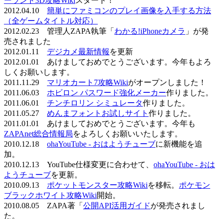
ーランド3D攻略Wiki
スタート！
2012.04.10
簡単にファミコンのプレイ画像を入手する方法
（全ゲームタイトル対応）
2012.02.23 管理人ZAPA執筆「
わかる!iPhoneカメラ
」が発
売されました
2012.01.11
デジカメ最新情報
を更新
2012.01.01 あけましておめでとうございます。今年もよろ
しくお願いします。
2011.11.29
マリオカート7攻略Wiki
がオープンしました！
2011.06.03
ホビロン パスワード強化メーカー
作りました。
2011.06.01
チンチロリン シミュレータ
作りました。
2011.05.27
めんまフォントお試しサイト
作りました。
2011.01.01 あけましておめでとうございます。今年も
ZAPAnet総合情報局
をよろしくお願いいたします。
2010.12.18
ohaYouTube - おはようチューブ
に新機能を追
加。
2010.12.13 YouTube仕様変更に合わせて、
ohaYouTube - おは
ようチューブ
を更新。
2010.09.13
ポケットモンスター攻略Wiki
を移転。
ポケモン
ブラックホワイト攻略Wiki
開始。
2010.08.05 ZAPA著「
公開API活用ガイド
が発売されまし
た。