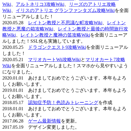
Wiki
、
アルトネリコ3攻略Wiki
、
リーズのアトリエ攻略
Wiki
、
イリスのアトリエ グランファンタズム攻略Wiki
を全面
リニューアルしました！
2020.05.28
レイトン教授と不思議な町攻略Wiki
、
レイトン
教授と悪魔の箱攻略Wiki
、
レイトン教授と最後の時間旅行攻
略Wiki
、
レイトン教授と魔神の笛攻略Wiki
を全面リニューア
ルしました！SSL化も実施しています。
2020.05.25
ドラゴンクエスト9攻略Wiki
を全面リニューアル
しました！
2020.05.21
マリオカートWii攻略Wiki
と
マリオカート7攻略
Wiki
を全面リニューアルしました！スマホから見やすいよう
になりました。
2020.01.01 あけましておめでとうございます。本年もよろ
しくお願いします。
2019.01.01 あけましておめでとうございます。本年もよろ
しくお願いします。
2018.05.17
認知症予防！色読みトレーニング
を作成
2018.01.01 あけましておめでとうございます。本年もよろ
しくお願いします。
2017.06.28
ゲーム最新情報
を更新。
2017.05.19 デザイン変更しました。