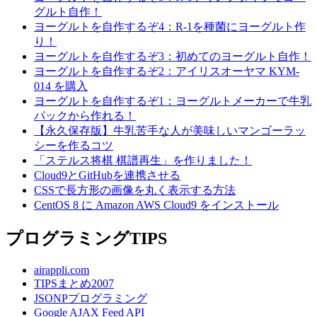
グルト自作！
ヨーグルトを自作するぞ4：R-1を種菌にヨーグルト作
り！
ヨーグルトを自作するぞ3：初めてのヨーグルト自作！
ヨーグルトを自作するぞ2：アイリスオーヤマ KYM-
014 を購入
ヨーグルトを自作するぞ1：ヨーグルトメーカーで牛乳
パックから作れる！
【永久保存版】牛乳苦手な人が美味しいマンゴーラッ
シーを作るコツ
「ステルス将棋 棋譜再生」を作りました！
Cloud9とGitHubを連携させる
CSSで長方形の画像を丸く表示する方法
CentOS 8 に Amazon AWS Cloud9 をインストール
プログラミングTIPS
airappli.com
TIPSまとめ2007
JSONPプログラミング
Google AJAX Feed API