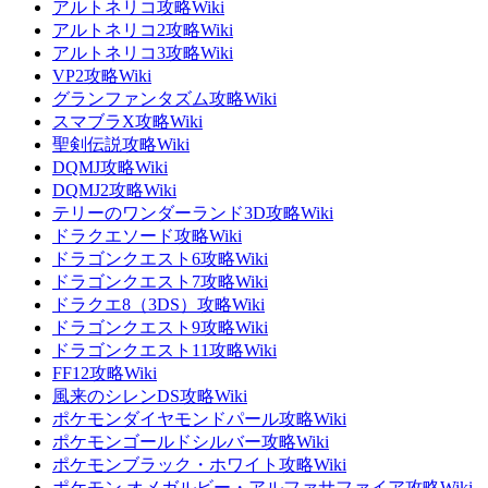
アルトネリコ攻略Wiki
アルトネリコ2攻略Wiki
アルトネリコ3攻略Wiki
VP2攻略Wiki
グランファンタズム攻略Wiki
スマブラX攻略Wiki
聖剣伝説攻略Wiki
DQMJ攻略Wiki
DQMJ2攻略Wiki
テリーのワンダーランド3D攻略Wiki
ドラクエソード攻略Wiki
ドラゴンクエスト6攻略Wiki
ドラゴンクエスト7攻略Wiki
ドラクエ8（3DS）攻略Wiki
ドラゴンクエスト9攻略Wiki
ドラゴンクエスト11攻略Wiki
FF12攻略Wiki
風来のシレンDS攻略Wiki
ポケモンダイヤモンドパール攻略Wiki
ポケモンゴールドシルバー攻略Wiki
ポケモンブラック・ホワイト攻略Wiki
ポケモン オメガルビー・アルファサファイア攻略Wiki