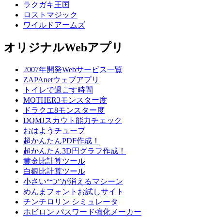
ラクガキ王国
ロストマジック
ワイルドアームズ
オリジナルWebアプリ
2007年開発Webサービス一覧
ZAPAnetウェブアプリ
トイレで過ごす時間
MOTHER3モンスター度
ドラクエ8モンスター度
DQMJスカウト能力チェック
おはようチューブ
超かんたんPDF作成！
超かんたん3D円グラフ作成！
黄金比計算ツール
白銀比計算ツール
小さい“つ”が消えるマシーン
めんまフォントお試しサイト
チンチロリン シミュレータ
ホビロン パスワード強化メーカー