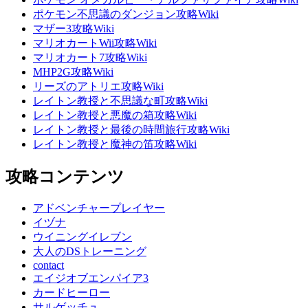
ポケモン不思議のダンジョン攻略Wiki
マザー3攻略Wiki
マリオカートWii攻略Wiki
マリオカート7攻略Wiki
MHP2G攻略Wiki
リーズのアトリエ攻略Wiki
レイトン教授と不思議な町攻略Wiki
レイトン教授と悪魔の箱攻略Wiki
レイトン教授と最後の時間旅行攻略Wiki
レイトン教授と魔神の笛攻略Wiki
攻略コンテンツ
アドベンチャープレイヤー
イヅナ
ウイニングイレブン
大人のDSトレーニング
contact
エイジオブエンパイア3
カードヒーロー
サルゲッチュ