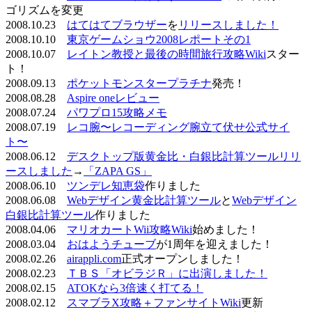
ゴリズムを変更
2008.10.23
はてはてブラウザー
を
リリースしました！
2008.10.10
東京ゲームショウ2008レポートその1
2008.10.07
レイトン教授と最後の時間旅行攻略Wiki
スター
ト！
2008.09.13
ポケットモンスタープラチナ
発売！
2008.08.28
Aspire oneレビュー
2008.07.24
パワプロ15攻略メモ
2008.07.19
レコ腕〜レコーディング腕立て伏せ公式サイ
ト〜
2008.06.12
デスクトップ版黄金比・白銀比計算ツールリリ
ースしました
→
「ZAPA GS」
2008.06.10
ツンデレ知恵袋
作りました
2008.06.08
Webデザイン黄金比計算ツール
と
Webデザイン
白銀比計算ツール
作りました
2008.04.06
マリオカートWii攻略Wiki
始めました！
2008.03.04
おはようチューブ
が1周年を迎えました！
2008.02.26
airappli.com
正式オープンしました！
2008.02.23
ＴＢＳ「オビラジＲ」に出演しました！
2008.02.15
ATOKなら3倍速く打てる！
2008.02.12
スマブラX攻略＋ファンサイトWiki
更新