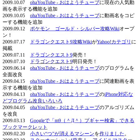
2009.10.07
ohaYouTube - おはようチューブ
に現在の人気動
画を表示する機能を追加
2009.10.05
ohaYouTube - おはようチューブ
に動画名をコピ
ーする機能を追加
2009.09.12
ポケモン ゴールド・シルバー攻略Wiki
オープ
ン！
2009.07.17
ドラゴンクエスト9攻略Wiki
が
Yahoo!カテゴリ
に
掲載
2009.07.11
ドラゴンクエスト9
発売！
2009.07.10
ドラゴンクエスト9
明日発売！
2009.06.14
ohaYouTube - おはようチューブ
のプログラムを
全面改良
2009.04.15
ohaYouTube - おはようチューブ
に関連動画を表
示する機能を追加
2009.04.13
ohaYouTube - おはようチューブ
の
iPhone対応な
どプログラム改良いろいろ
2009.04.05
ohaYouTube - おはようチューブ
のアルゴリズム
を改良
2009.03.13
Googleで「m9（＾Д＾）プギャー検索」できる
ブックマークレット
2009.02.20
小さい“つ”が消えるマシーン
を
作りました
。