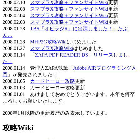
2008.02.10
スマブラX攻略＋ファンサイトWiki
更新
2008.02.08
スマブラX攻略＋ファンサイトWiki
更新
2008.02.04
スマブラX攻略＋ファンサイトWiki
更新
2008.02.03
スマブラX攻略＋ファンサイトWiki
更新
2008.01.28
TBS「オビラジR」に出演しました！…たぶ
ん…
2008.01.28
MHP2G攻略Wiki
はじめました
2008.01.27
スマブラX攻略Wiki
はじめました
2008.01.14
「ZAPA PDF READER DS」リリースしまし
た！
2008.01.14 管理人ZAPA執筆「
Adobe AIRプログラミング入
門
」が発売されました！
2008.01.05
カードヒーロー攻略
更新
2008.01.03 カードヒーロー攻略更新
2008.01.01 あけましておめでとうございます。本年も何卒
よろしくお願いいたします。
2008年1月以降の更新履歴のみ表示しています。
攻略Wiki