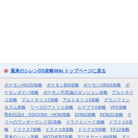
風来のシレンDS攻略Wiki トップページに戻る
ポケモンHGSS攻略
ポケモンBW攻略
ポケモンORAS攻略
ポ
ケモンダイパ攻略
ポケモン不思議のダンジョン攻略
アルトネリ
コ攻略
アルトネリコ2攻略
アルトネリコ3攻略
グランファン
タズム攻略
リーズのアトリエ攻略
スマブラX攻略
VP2攻略
聖剣伝説4・DS(COM)・HOM攻略
DQMJ攻略
DQMJ2攻略
テ
リーのワンダーランド3D攻略
ドラクエソード攻略
ドラクエ6攻
略
ドラクエ7攻略
ドラクエ8攻略
ドラクエ9攻略
FF12攻略
風来のシレン攻略
MOTHER3攻略
マリオカートWii攻略
マリ