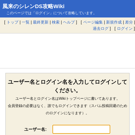
風来のシレンDS攻略Wiki
このページでは「ログイン」について攻略しています。
[
トップ
|
一覧
|
最終更新
|
検索
|
ヘルプ
] [
ページ編集
|
新規作成
|
差分
|
過去ログ
] [
ログイン
]
ユーザー名とログイン名を入力してログインして
ください。
ユーザー名とログイン名はWikiトップページに書いてあります。
会員登録の必要はなく、誰でもログインできます（スパム投稿回避のため
のログインになります）。
ユーザー名: