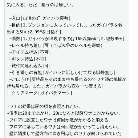
気に入る。ただ、狙うのは難しい。

|~入口|山頂の町 ガイバラ屋敷|

|~目的|1.ダンジョンに入っていってしまったガイバラを救
出する&br;2.99Fを目指す|

|~階数|1.ガイバラが出現するのは16F以降&br;2.総数99F|

|~レベル持ち越し|可（こばみ谷のレベルを継続）|

|~アイテム持込|不可|

|~ギタン持込|不可|

|~旅仲間連れ込み|可|

|~引き返しの有無|ガイバラに話しかけて戻る以外無し|

|~ごほうび|所持品をそのまま持ち帰れるのでワナ師の腕輪が
持ち帰れる。また、ガイバラから壺を一つ貰える|

|~クリアマーク|ガイバラマーク|

-ワナの効果は罠の項を参照されたい。

-倍率は20まで上がり、20になると以降ワナにかからない。

-フロアに設置したワナは何回か敵がかかると消える。

-フロアに落ちているワナは何回敵がかかっても消えない。

-壁に隣接して壁方向に吹き飛ばしのワナが向けられていた