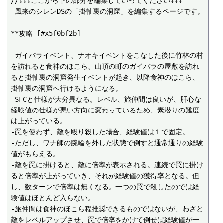
//↓↓↓ここから下の部分を編集していってください↓↓↓

 風来のシレンDSの「掛軸裏の洞窟」を編集するページです。

**攻略 [#x5f0bf2b]

-ガイバライベント、ナオキイベントをこなした後に竹林の村
を訪れると食神のほこら、山頂の町のガイバラの屋敷を訪れ
ると掛軸裏の洞窟発生イベントが起き、以降食神のほこら、
掛軸裏の洞窟へ行けるようになる。

-SFCと仕様が大分異なる。レベル、旅仲間は良いが、肝心な
経験値の仕様が悪い方向に変わっているため、素潜りの難度
は上がっている。

-罠を使わず、敵を殴り殺した場合、経験値は１で固定。

-ただし、ワナ師の腕輪を外した状態で倒すと通常通りの経験
値がもらえる。

-敵を罠に掛けると、敵に倍率が表示される。連続で罠に掛け
ると倍率が上がっていき、それが経験値の獲得率となる。但
し、数ターンで倍率は無くなる。一つの罠で殺したのでは経
験値はほとんど入らない。

-旅仲間は食神のほこら程推奨できるものではないが、わざと
敵をレベルアップさせ、罠で倍率をかけて倒せば経験値が一