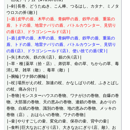
|~剣|長巻、どうたぬき、こん棒、つるはし、カタナ、ミノタ
|~盾|皮甲の盾、木甲の盾、青銅甲の盾、鉄甲の盾、重装の
盾、トドの盾、地雷ナバリの盾、バトルカウンター、見切り
の盾(店)、ドラゴンシールド(店)|
|~盾|皮甲の盾、木甲の盾、青銅甲の盾、鉄甲の盾、重装の
盾、トドの盾、地雷ナバリの盾、バトルカウンター、見切り
の盾(店)、ドラゴンシールド(店)、使い捨ての盾(変)|
|~矢|木の矢、鉄の矢(店)、銀の矢(店)|

|~草・種|薬草（拾・店）、弟切草、命の草、ちからの草、毒
消し草、雑草（敵）、毒草（敵）|

|~腕輪|ワナ師の腕輪|

|~杖|場所がえの杖、加速の杖、かなしばりの杖、ふきとばし
の杖、痛み分け|

|~巻物|モンスターハウスの巻物、ワナがけの巻物、自爆の巻
物、大部屋の巻物、天の恵みの巻物、連鎖の巻物、あかりの
巻物、白紙の巻物、識別の巻物、地の恵みの巻物、メッキの
巻物（店）、おはらいの巻物、ワナの巻物|

|~壷|やりすごしの壷、変化の壷、保存の壷、背中の壷|

|~食料|巨大なおにぎり(店)、大きなおにぎり(店、敵)、お