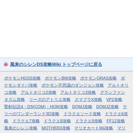
風来のシレンDS攻略Wiki トップページに戻る
ポケモンHGSS攻略
ポケモンBW攻略
ポケモンORAS攻略
ポ
ケモンダイパ攻略
ポケモン不思議のダンジョン攻略
アルトネリ
コ攻略
アルトネリコ2攻略
アルトネリコ3攻略
グランファン
タズム攻略
リーズのアトリエ攻略
スマブラX攻略
VP2攻略
聖剣伝説4・DS(COM)・HOM攻略
DQMJ攻略
DQMJ2攻略
テ
リーのワンダーランド3D攻略
ドラクエソード攻略
ドラクエ6攻
略
ドラクエ7攻略
ドラクエ8攻略
ドラクエ9攻略
FF12攻略
風来のシレン攻略
MOTHER3攻略
マリオカートWii攻略
マリ