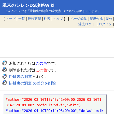
風来のシレンDS攻略Wiki
このページでは「掛軸裏の洞窟 の変更点」について攻略しています。
[
トップ
|
一覧
|
最終更新
|
検索
|
ヘルプ
] [
ページ編集
|
新規作成
|
差分
|
過去ログ
] [
ログイン
]
追加された行は
この色
です。
削除された行は
この色
です。
掛軸裏の洞窟
へ行く。
掛軸裏の洞窟 の差分を削除
#author("2026-03-16T18:48:41+09:00;2026-03-16T1
8:47:28+09:00","default:wiki","wiki")
#author("2026-04-10T20:14:08+09:00","default:wik