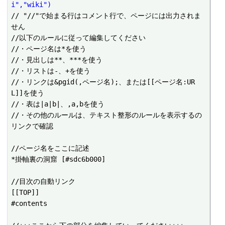
i","wiki")
// "//"で始まる行はコメント行で、ページには出力されま
せん

//以下のルールに従って編集してください

//・ページ名は*を使う

//・見出しは**、***を使う

//・リストは-、+を使う

//・リンクは&pgid(,ページ名);、または[[ページ名:UR
L]]を使う

//・表は|a|b|、,a,bを使う

//・その他のルールは、テキスト整形のルールを表示するの
リンクで確認

//ページ名をここに記述

*掛軸裏の洞窟 [#sdc6b000]

//目次の自動リンク

[[TOP]]

#contents
