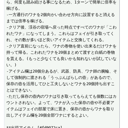
ら、何度も踏み続ける事になるため、1ターンで簡単に倍率を
稼げる。

-一方通行のワナを2個向かい合わせ方向に設置すると消える
までは倍率を稼げる。

-クリア後、渓谷の宿場へ戻った時点ですべてのワナが「こわ
れたワナ」になってしまう。これらはフェイが引き取ってく
れ、その数が多いほど良いアイテムと交換してくれる。

-クリア直前になったら、ワナの巻物を使い出来るだけワナを
持って帰る。こわれたワナを20個まとめて渡すと白紙の巻物
を貰える。(もっと少なくても良いかも知れないが試していな
い。)

-アイテム欄は20個分あるが、武器、防具、ワナ師の腕輪、そ
して強制的に渡される「うっぷんばらしの壺」があるので、
保存の壺を活用してひと工夫しないとワナを20個持ち出すこ
とはできない。

-ただし保存の壺内のワナは引き取ってもらえても個数にはカ
ウントされない。よって、ワナが入った保存の壺や不必要ア
イテムはフェイの部屋で床に置き、保存の壺からワナを取り
出しアイテム欄を20個全部ワナにするとよい。

**出現アイテム [#fd9072ca]
