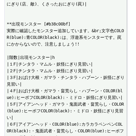
にぎり(店、敵)、くさったおにぎり(罠)|

**出現モンスター [#b38c00bf]

実際に確認したモンスター追加しています。&br;文字色COLO
R(blue):青COLOR(black):は、浮遊系モンスターです。罠
にかからないので、注意しましょう!!

|階数|出現モンスター|h

|１F|チンタラ・マムル・妖怪にぎり見習い|

|２F|チンタラ・マムル・妖怪にぎり見習い|

|３F|おばけ大根・ガマラ・チンタラ・ハブーン・妖怪にぎり
見習い|

|４F|おばけ大根・ガマラ・畠荒らし・ハブーン・COLOR(bl
ue):ヒーポフCOLOR(black):・ミドロ・妖怪にぎり見習い|

|５F|アイアンヘッド・ガマラ・鬼面武者・畠荒らし・COLOR
(blue):ヒーポフCOLOR(black):・ミドロ・妖怪にぎり見習
い|

|６F|アイアンヘッド・COLOR(blue):カラカラペンペンCOL
OR(black):・鬼面武者・畠荒らし・COLOR(blue):ヒーポフ