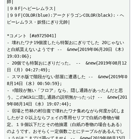
帥|

|９８F|ヘビーレムラス|

|９９F|COLOR(blue):アークドラゴンCOLOR(black):・ヘ
ビーレムラス・妖怪にぎり元帥|

*コメント [#a9725041]

- 壊れたワナ19個渡したら特製おにぎりでした 20じゃない
と白紙貰えないようです --  &new{2019年06月20日 (木) 
19:03:06};

- 20個でも特製おにぎりだった。 --  &new{2019年08月12
日 (月) 04:27:49};

- スマホ版で階段がない部屋に遭遇した --  &new{2019年0
8月14日 (水) 00:50:59};

- ↑階段が無い「フロア」なら、隠し通路があったんだと思
う。このWikiに隠し通路の説明無かったっけ --  &new{201
9年08月14日 (水) 19:07:44};

- 宿場と竹林の村往復で壊れたワナ集めながら何度か試しま
したが２０以上ならフェイの専用セリフで白紙の巻物が確
定。１９個以下だとその他抽選（白紙の巻物の場合もある）
のようです。おそらく一定個数ごとにテーブルがあるんでし
ょうがそこまでは調べてません --  &new{2019年08月15日 