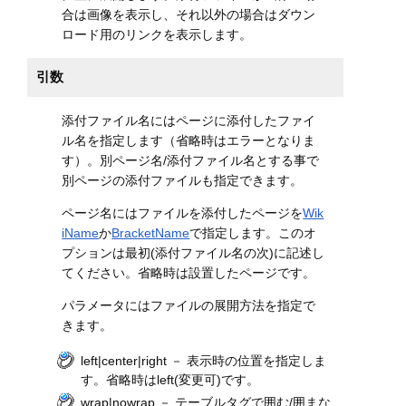
合は画像を表示し、それ以外の場合はダウン
ロード用のリンクを表示します。
引数
添付ファイル名にはページに添付したファイ
ル名を指定します（省略時はエラーとなりま
す）。別ページ名/添付ファイル名とする事で
別ページの添付ファイルも指定できます。
ページ名にはファイルを添付したページを
Wik
iName
か
BracketName
で指定します。このオ
プションは最初(添付ファイル名の次)に記述し
てください。省略時は設置したページです。
パラメータにはファイルの展開方法を指定で
きます。
left|center|right － 表示時の位置を指定しま
す。省略時はleft(変更可)です。
wrap|nowrap － テーブルタグで囲む/囲まな