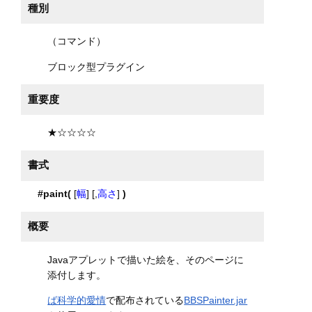
種別
（コマンド）
ブロック型プラグイン
重要度
★☆☆☆☆
書式
#paint(
[
幅
] [,
高さ
]
)
概要
Javaアプレットで描いた絵を、そのページに
添付します。
ば科学的愛情
で配布されている
BBSPainter.jar