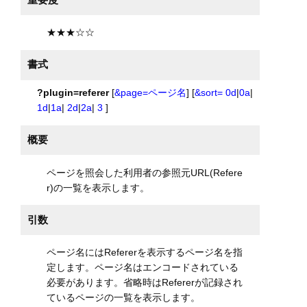
★★★☆☆
書式
?plugin=referer
[
&page=ページ名
] [
&sort=
0d
|
0a
|
1d
|
1a
|
2d
|
2a
|
3
]
概要
ページを照会した利用者の参照元URL(Refere
r)の一覧を表示します。
引数
ページ名にはRefererを表示するページ名を指
定します。ページ名はエンコードされている
必要があります。省略時はRefererが記録され
ているページの一覧を表示します。