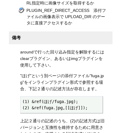
RL指定時に画像サイズを取得するか
PLUGIN_REF_DIRECT_ACCESS 添付フ
ァイルの画像表示で UPLOAD_DIR のデー
タに直接アクセスするか
備考
aroundで行った回り込み指定を解除するには
clearプラグイン、あるいはimgプラグインを
使用して下さい。
"ほげ"という別ページの添付ファイル"fuga.jp
g"をインラインプラグイン形式で参照する場
合、下記２通りの記述方法が存在します。
(1) &ref(ほげ/fuga.jpg);

(2) &ref(fuga.jpg,[[ほげ]]);
上記２通りの記述のうち、(2)の記述方式は旧
バージョンと互換性を維持するために用意さ