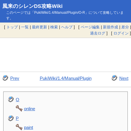
風来のシレンDS攻略Wiki
このページでは「PukiWiki/1.4/Manual/Plugin/O-R」について攻略していま
す。
[
トップ
|
一覧
|
最終更新
|
検索
|
ヘルプ
] [
ページ編集
|
新規作成
|
差分
|
過去ログ
] [
ログイン
]
Prev
PukiWiki/1.4/Manual/Plugin
Next
O
online
P
paint