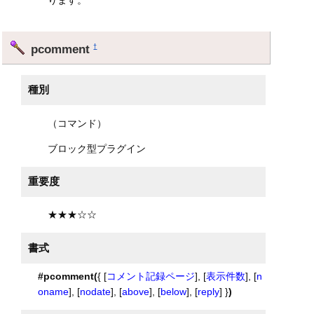
pcomment
†
種別
（コマンド）
ブロック型プラグイン
重要度
★★★☆☆
書式
#pcomment(
{ [
コメント記録ページ
], [
表示件数
], [
n
oname
], [
nodate
], [
above
], [
below
], [
reply
] }
)