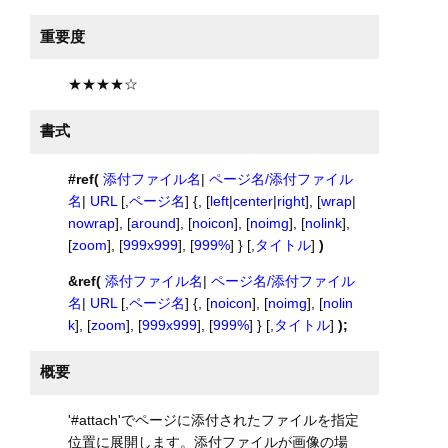
重要度
★★★★☆
書式
#ref(
添付ファイル名
|
ページ名/添付ファイル
名
|
URL
[,
ページ名
] {, [
left
|
center
|
right
], [
wrap
|
nowrap
], [
around
], [
noicon
], [
noimg
], [
nolink
],
[
zoom
], [
999x999
], [
999%
] } [,
タイトル
]
)
&ref(
添付ファイル名
|
ページ名/添付ファイル
名
|
URL
[,
ページ名
] {, [
noicon
], [
noimg
], [
nolin
k
], [
zoom
], [
999x999
], [
999%
] } [,
タイトル
]
);
概要
'#attach'でページに添付されたファイルを指定
位置に展開します。添付ファイルが画像の場