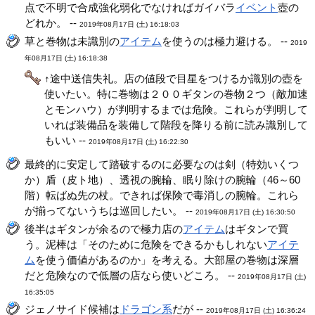
点で不明で合成強化弱化でなければガイバラ
イベント
壺の
どれか。 --
2019年08月17日 (土) 16:18:03
草と巻物は未識別の
アイテム
を使うのは極力避ける。 --
2019
年08月17日 (土) 16:18:38
↑途中送信失礼。店の値段で目星をつけるか識別の壺を
使いたい。特に巻物は２００ギタンの巻物２つ（敵加速
とモンハウ）が判明するまでは危険。これらが判明して
いれば装備品を装備して階段を降りる前に読み識別して
もいい --
2019年08月17日 (土) 16:22:30
最終的に安定して踏破するのに必要なのは剣（特効いくつ
か）盾（皮ト地）、透視の腕輪、眠り除けの腕輪（46～60
階）転ばぬ先の杖。できれば保険で毒消しの腕輪。これら
が揃ってないうちは巡回したい。 --
2019年08月17日 (土) 16:30:50
後半はギタンが余るので極力店の
アイテム
はギタンで買
う。泥棒は「そのために危険をできるかもしれない
アイテ
ム
を使う価値があるのか」を考える。大部屋の巻物は深層
だと危険なので低層の店なら使いどころ。 --
2019年08月17日 (土)
16:35:05
ジェノサイド候補は
ドラゴン系
だが --
2019年08月17日 (土) 16:36:24