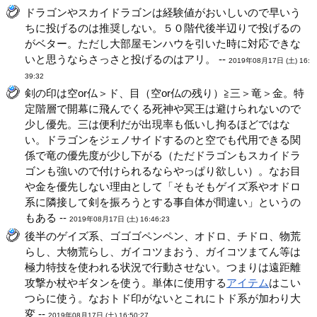
ドラゴンやスカイドラゴンは経験値がおいしいので早いう
ちに投げるのは推奨しない。５０階代後半辺りで投げるの
がベター。ただし大部屋モンハウを引いた時に対応できな
いと思うならさっさと投げるのはアリ。 --
2019年08月17日 (土) 16:
39:32
剣の印は空or仏＞ド、目（空or仏の残り）≧三＞竜＞金。特
定階層で開幕に飛んでくる死神や冥王は避けられないので
少し優先。三は便利だが出現率も低いし拘るほどではな
い。ドラゴンをジェノサイドするのと空でも代用できる関
係で竜の優先度が少し下がる（ただドラゴンもスカイドラ
ゴンも強いので付けられるならやっぱり欲しい）。なお目
や金を優先しない理由として「そもそもゲイズ系やオドロ
系に隣接して剣を振ろうとする事自体が間違い」というの
もある --
2019年08月17日 (土) 16:46:23
後半のゲイズ系、ゴゴゴペンペン、オドロ、チドロ、物荒
らし、大物荒らし、ガイコツまおう、ガイコツまてん等は
極力特技を使われる状況で行動させない。つまりは遠距離
攻撃か杖やギタンを使う。単体に使用する
アイテム
はこい
つらに使う。なおトド印がないとこれにトド系が加わり大
変 --
2019年08月17日 (土) 16:50:27