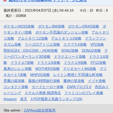
最終更新日：2021年04月07日 (水) 04:44:10
今日：10 昨日：8
累計：150858
ポケモンHGSS攻略
ポケモンBW攻略
ポケモンORAS攻略
ポ
ケモンダイパ攻略
ポケモン不思議のダンジョン攻略
アルトネリ
コ攻略
アルトネリコ2攻略
アルトネリコ3攻略
グランファン
タズム攻略
リーズのアトリエ攻略
スマブラX攻略
VP2攻略
聖剣伝説4・DS(COM)・HOM攻略
DQMJ攻略
DQMJ2攻略
テ
リーのワンダーランド3D攻略
ドラクエソード攻略
ドラクエ6攻
略
ドラクエ7攻略
ドラクエ8攻略
ドラクエ9攻略
FF12攻略
風来のシレン攻略
MOTHER3攻略
マリオカートWii攻略
マリ
オカート7攻略
MHP2G攻略
レイトン教授と不思議な町攻略
悪魔の箱攻略
最後の時間旅行攻略
魔神の笛攻略
イヅナ攻略
コンタクト攻略
カードヒーロー攻略
ZAPAブログ2.0
色読みト
レーニング
ステルス将棋 棋譜再生
ファミコンのプレイ画像
Amazon
楽天
J-POP最新人気曲ランキング100
Site admin：
ZAPAnet総合情報局