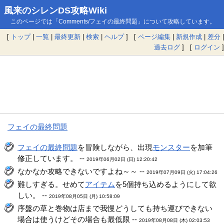
風来のシレンDS攻略Wiki
このページでは「Comments/フェイの最終問題」について攻略しています。
[
トップ
|
一覧
|
最終更新
|
検索
|
ヘルプ
] [
ページ編集
|
新規作成
|
差分
|
過去ログ
] [
ログイン
]
フェイの最終問題
フェイの最終問題
を冒険しながら、出現
モンスター
を加筆
修正しています。 --
2019年06月02日 (日) 12:20:42
なかなか攻略できないですよね～～ --
2019年07月09日 (火) 17:04:26
難しすぎる。せめて
アイテム
を5個持ち込めるようにして欲
しい。 --
2019年08月05日 (月) 10:58:09
序盤の草と巻物は店まで我慢どうしても持ち運びできない
場合は使うけどその場合も最低限 --
2019年08月08日 (木) 02:03:53