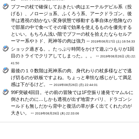
ブフーの杖で確保しておきたい肉はエーテルデビル系（投
げる）、ノロージョ系、ふくろう系、アークドラゴン。後
半は透視の効かない変身状態で移動する事自体が危険なの
で部屋の中で食べてその場で効果を使えるものを優先する
といい。もちろん浅い階でブフーの杖を拾えたならセルア
ーマー系やトド、死神等の肉は強力 --
2019年08月17日 (土) 16:54:33
ショック過ぎる。。たっぷり時間をかけて遊ぶつもりが1回
目のトライでクリアしてしまった。。。 --
2019年08月26日 (月) 22:
41:50
最後の１０数階は死神系の肉、身代わりの杖多様などで逃
げ切るのが鉄板ですよね。ちょっと卑怯な感じがして満足
感は下がるけど。 --
2019年08月26日 (月) 22:44:01
99F突破4回目。その前の冒険では1F空振り連発でマムルに
倒されたのに…しかも透視が出ず地雷ナバリ、ドラゴンシ
ールドも無しだから背中と復活の草が多く出てくれたのが
大きい。 --
2019年08月29日 (木) 22:33:06