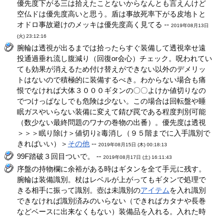
優先度下がる三は拾えたことないからなんとも言えんけど
空仏ドは優先度高いと思う。盾は事故死率下がる皮地トと
オドロ事故避けのメッキは優先度高く見てる --
2019年08月13日
(火) 23:12:16
腕輪は透視が出るまでは拾ったらすぐ装備して透視幸せ遠
投通過垂れ流し腹減り（回復or会心）チェック。呪われてい
ても効果が消えるため付け替えができない以外のデメリッ
トはないので積極的に装備するべき。わからない場合も痛
恨でなければ大体３０００ギタンの〇〇よけか値切りなの
でつけっぱなしでも危険は少ない。この場合は回転盤や睡
眠ガスやいらない装備に変えて錆び罠である程度判別可能
（数少ない最終問題のワナの巻物の出番）。優先度は透視
＞＞＞眠り除け＞値切り≧毒消し（９５階までに入手識別で
きればいい）＞
その他
--
2019年08月15日 (木) 00:18:13
99F踏破３回目ついで。 --
2019年08月17日 (土) 16:11:43
序盤の持物欄に余裕がある時はギタンを全て手元に残す。
腕輪は装備識別。杖はレベルが上がってもギタンで処理で
きる相手に振って識別。壺は未識別の
アイテム
を入れ識別
できなければ識別済みのいらない（できればカタナや長巻
などベースに出来なくもない）装備品を入れる。入れた時