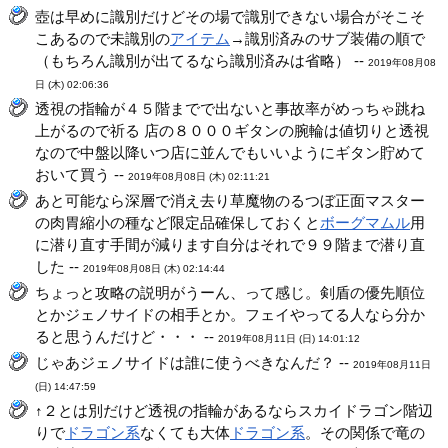
壺は早めに識別だけどその場で識別できない場合がそこそ
こあるので未識別の
アイテム
→識別済みのサブ装備の順で
（もちろん識別が出てるなら識別済みは省略） --
2019年08月08
日 (木) 02:06:36
透視の指輪が４５階までで出ないと事故率がめっちゃ跳ね
上がるので祈る 店の８０００ギタンの腕輪は値切りと透視
なので中盤以降いつ店に並んでもいいようにギタン貯めて
おいて買う --
2019年08月08日 (木) 02:11:21
あと可能なら深層で消え去り草魔物のるつぼ正面マスター
の肉胃縮小の種など限定品確保しておくと
ボーグマムル
用
に潜り直す手間が減ります自分はそれで９９階まで潜り直
した --
2019年08月08日 (木) 02:14:44
ちょっと攻略の説明がうーん、って感じ。剣盾の優先順位
とかジェノサイドの相手とか。フェイやってる人なら分か
ると思うんだけど・・・ --
2019年08月11日 (日) 14:01:12
じゃあジェノサイドは誰に使うべきなんだ？ --
2019年08月11日
(日) 14:47:59
↑２とは別だけど透視の指輪があるならスカイドラゴン階辺
りで
ドラゴン系
なくても大体
ドラゴン系
。その関係で竜の