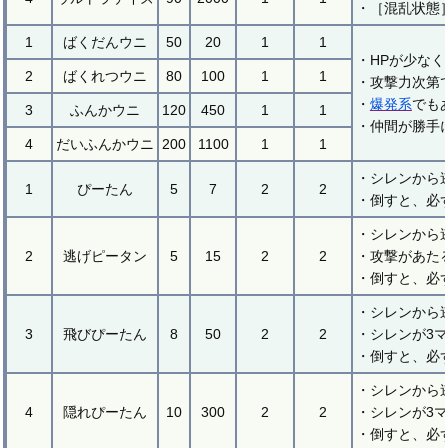
・［混乱状態
1
ばくだんウニ
50
20
1
1
・HPが少な
2
ばくれつウニ
80
100
1
1
・攻撃力次第
・
爆発系
でも
3
ふんかウニ
120
450
1
1
・仲間が勝手
4
だいふんかウニ
200
1100
1
1
・シレンから
1
ぴーたん
5
7
2
2
・倒すと、必
・シレンから
2
逃げピータン
5
15
2
2
・攻撃があた
・倒すと、必
・シレンから
3
飛びぴーたん
8
50
2
2
・シレンが3
・倒すと、必
・シレンから
4
隠れぴーたん
10
300
2
2
・シレンが3
・倒すと、必