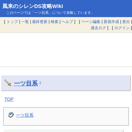
風来のシレンDS攻略Wiki
このページでは「一ツ目系」について攻略しています。
[
トップ
|
一覧
|
最終更新
|
検索
|
ヘルプ
] [
ページ編集
|
新規作成
|
差分
|
過去ログ
] [
ログイン
]
一ツ目系
†
TOP
一ツ目系