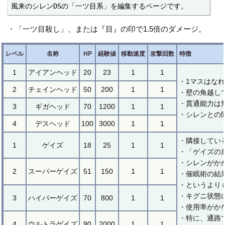
風来のシレンDSの「一ツ目系」を編集するページです。
・「一ツ目殺し」、または『目』の印で1.5倍のダメージ。
レベル
名称
HP
経験値
移動速度
攻撃回数
特徴
1
アイアンヘッド
20
23
1
1
・1マスはな
2
チェインヘッド
50
200
1
1
・壁の角越し
・貫通能力は
3
ギガヘッド
70
1200
1
1
・シレンとの
4
デスヘッド
100
3000
1
1
・隣接してい
1
ゲイズ
18
25
1
1
・「ゲイズの
・シレンがか
2
スーパーゲイズ
51
150
1
1
・催眠術の結
・というより
・キグニ状態
3
ハイパーゲイズ
70
800
1
1
・使用率がか
・特に、通路
4
ウルトラゲイズ
90
2000
1
1