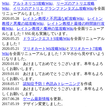
Wiki
、
アルトネリコ3攻略Wiki
、
リーズのアトリエ攻略
Wiki
、
イリスのアトリエ グランファンタズム攻略Wiki
を全面
リニューアルしました！
2020.05.28
レイトン教授と不思議な町攻略Wiki
、
レイトン
教授と悪魔の箱攻略Wiki
、
レイトン教授と最後の時間旅行攻
略Wiki
、
レイトン教授と魔神の笛攻略Wiki
を全面リニューア
ルしました！SSL化も実施しています。
2020.05.25
ドラゴンクエスト9攻略Wiki
を全面リニューアル
しました！
2020.05.21
マリオカートWii攻略Wiki
と
マリオカート7攻略
Wiki
を全面リニューアルしました！スマホから見やすいよう
になりました。
2020.01.01 あけましておめでとうございます。本年もよろ
しくお願いします。
2019.01.01 あけましておめでとうございます。本年もよろ
しくお願いします。
2018.05.17
認知症予防！色読みトレーニング
を作成
2018.01.01 あけましておめでとうございます。本年もよろ
しくお願いします。
2017.06.28
ゲーム最新情報
を更新。
2017.05.19 デザイン変更しました。