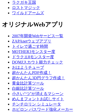
ラクガキ王国
ロストマジック
ワイルドアームズ
オリジナルWebアプリ
2007年開発Webサービス一覧
ZAPAnetウェブアプリ
トイレで過ごす時間
MOTHER3モンスター度
ドラクエ8モンスター度
DQMJスカウト能力チェック
おはようチューブ
超かんたんPDF作成！
超かんたん3D円グラフ作成！
黄金比計算ツール
白銀比計算ツール
小さい“つ”が消えるマシーン
めんまフォントお試しサイト
チンチロリン シミュレータ
ホビロン パスワード強化メーカー