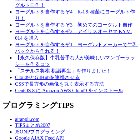
グルト自作！
ヨーグルトを自作するぞ4：R-1を種菌にヨーグルト作
り！
ヨーグルトを自作するぞ3：初めてのヨーグルト自作！
ヨーグルトを自作するぞ2：アイリスオーヤマ KYM-
014 を購入
ヨーグルトを自作するぞ1：ヨーグルトメーカーで牛乳
パックから作れる！
【永久保存版】牛乳苦手な人が美味しいマンゴーラッ
シーを作るコツ
「ステルス将棋 棋譜再生」を作りました！
Cloud9とGitHubを連携させる
CSSで長方形の画像を丸く表示する方法
CentOS 8 に Amazon AWS Cloud9 をインストール
プログラミングTIPS
airappli.com
TIPSまとめ2007
JSONPプログラミング
Google AJAX Feed API