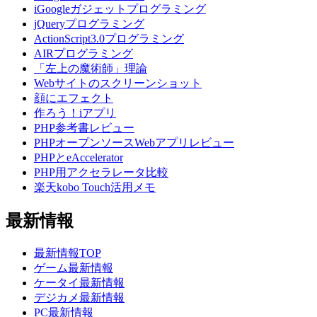
iGoogleガジェットプログラミング
jQueryプログラミング
ActionScript3.0プログラミング
AIRプログラミング
「左上の魔術師」理論
Webサイトのスクリーンショット
顔にエフェクト
作ろう！iアプリ
PHP参考書レビュー
PHPオープンソースWebアプリレビュー
PHPとeAccelerator
PHP用アクセラレータ比較
楽天kobo Touch活用メモ
最新情報
最新情報TOP
ゲーム最新情報
ケータイ最新情報
デジカメ最新情報
PC最新情報