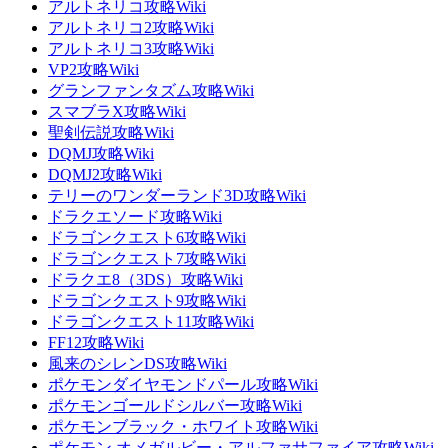
アルトネリコ攻略Wiki
アルトネリコ2攻略Wiki
アルトネリコ3攻略Wiki
VP2攻略Wiki
グランファンタズム攻略Wiki
スマブラX攻略Wiki
聖剣伝説攻略Wiki
DQMJ攻略Wiki
DQMJ2攻略Wiki
テリーのワンダーランド3D攻略Wiki
ドラクエソード攻略Wiki
ドラゴンクエスト6攻略Wiki
ドラゴンクエスト7攻略Wiki
ドラクエ8（3DS）攻略Wiki
ドラゴンクエスト9攻略Wiki
ドラゴンクエスト11攻略Wiki
FF12攻略Wiki
風来のシレンDS攻略Wiki
ポケモンダイヤモンドパール攻略Wiki
ポケモンゴールドシルバー攻略Wiki
ポケモンブラック・ホワイト攻略Wiki
ポケモン オメガルビー・アルファサファイア攻略Wiki