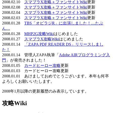
2008.02.10
スマブラX攻略＋ファンサイトWiki
更新
2008.02.08
スマブラX攻略＋ファンサイトWiki
更新
2008.02.04
スマブラX攻略＋ファンサイトWiki
更新
2008.02.03
スマブラX攻略＋ファンサイトWiki
更新
2008.01.28
TBS「オビラジR」に出演しました！…たぶ
ん…
2008.01.28
MHP2G攻略Wiki
はじめました
2008.01.27
スマブラX攻略Wiki
はじめました
2008.01.14
「ZAPA PDF READER DS」リリースしまし
た！
2008.01.14 管理人ZAPA執筆「
Adobe AIRプログラミング入
門
」が発売されました！
2008.01.05
カードヒーロー攻略
更新
2008.01.03 カードヒーロー攻略更新
2008.01.01 あけましておめでとうございます。本年も何卒
よろしくお願いいたします。
2008年1月以降の更新履歴のみ表示しています。
攻略Wiki