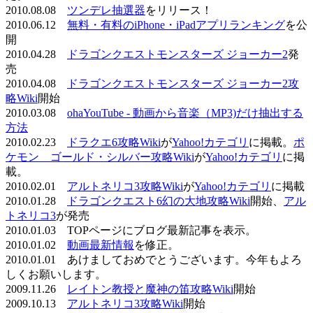
2010.08.08
ツンデレ抽選器
をリリース！
2010.06.12
無料・有料のiPhone・iPadアプリランキング
を公
開
2010.04.28
ドラゴンクエストモンスターズ ジョーカー2
発
売
2010.04.08
ドラゴンクエストモンスターズ ジョーカー2攻
略Wiki
開始
2010.03.08
ohaYouTube - 動画から音楽（MP3)だけ抽出する
方法
2010.02.23
ドラクエ6攻略Wiki
が
Yahoo!カテゴリ
に掲載。
ポ
ケモン ゴールド・シルバー攻略Wiki
が
Yahoo!カテゴリ
に掲
載。
2010.02.01
アルトネリコ3攻略Wiki
が
Yahoo!カテゴリ
に掲載
2010.01.28
ドラゴンクエスト6幻の大地攻略Wiki
開始、
アル
トネリコ3
が発売
2010.01.03 TOPページにブログ最新記事を表示。
2010.01.02
動画最新情報
を修正。
2010.01.01 あけましておめでとうございます。今年もよろ
しくお願いします。
2009.11.26
レイトン教授と魔神の笛攻略Wiki
開始
2009.10.13
アルトネリコ3攻略Wiki
開始