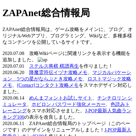
ZAPAnet総合情報局
ZAPAnet総合情報局は、ゲーム攻略をメインに、ブログ、オ
リジナルWebアプリ、プログラミング、Wikiなど、多種多様
なコンテンツを公開しているサイトです。
2020.07.08 攻略Wikiページに関連リンクを表示する機能を
追加しました。
2020.07.01
ステルス将棋 棋譜再生
を作りました！
2020.06.20
降魔霊符伝イヅナ攻略メモ
、
マジカルバケーシ
ョン 5つの星がならぶとき攻略メモ
、
ロストマジック攻略
メモ
、
[Contact]コンタクト攻略メモ
をスマホデザイン対応し
ました。
2020.06.14
めんまフォントお試しサイト
、
チンチロリン シ
ミュレータ
、
ホビロン パスワード強化メーカー
、
色読みト
レーニング
をスマホ対応させました。
J-POP最新人気曲ラン
キング100
の表示を改良しました。
2020.06.11 ZAPAnet総合情報局のトップページ（このペー
ジです）のデザインをリニューアルしました！
J-POP最新人