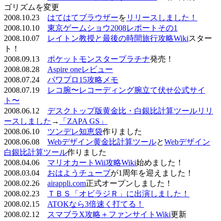
ゴリズムを変更
2008.10.23
はてはてブラウザー
を
リリースしました！
2008.10.10
東京ゲームショウ2008レポートその1
2008.10.07
レイトン教授と最後の時間旅行攻略Wiki
スター
ト！
2008.09.13
ポケットモンスタープラチナ
発売！
2008.08.28
Aspire oneレビュー
2008.07.24
パワプロ15攻略メモ
2008.07.19
レコ腕〜レコーディング腕立て伏せ公式サイ
ト〜
2008.06.12
デスクトップ版黄金比・白銀比計算ツールリリ
ースしました
→
「ZAPA GS」
2008.06.10
ツンデレ知恵袋
作りました
2008.06.08
Webデザイン黄金比計算ツール
と
Webデザイン
白銀比計算ツール
作りました
2008.04.06
マリオカートWii攻略Wiki
始めました！
2008.03.04
おはようチューブ
が1周年を迎えました！
2008.02.26
airappli.com
正式オープンしました！
2008.02.23
ＴＢＳ「オビラジＲ」に出演しました！
2008.02.15
ATOKなら3倍速く打てる！
2008.02.12
スマブラX攻略＋ファンサイトWiki
更新