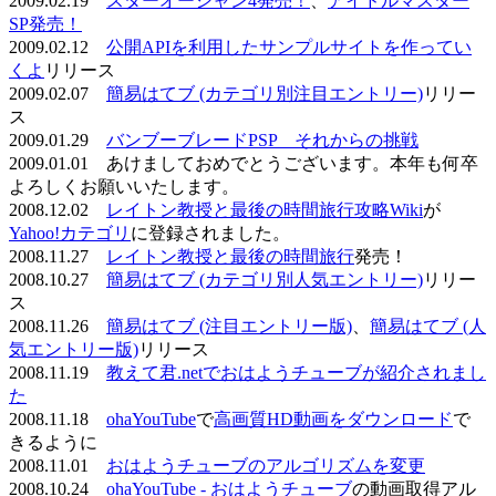
2009.02.19
スターオーシャン4発売！
、
アイドルマスター
SP発売！
2009.02.12
公開APIを利用したサンプルサイトを作ってい
くよ
リリース
2009.02.07
簡易はてブ (カテゴリ別注目エントリー)
リリー
ス
2009.01.29
バンブーブレードPSP それからの挑戦
2009.01.01 あけましておめでとうございます。本年も何卒
よろしくお願いいたします。
2008.12.02
レイトン教授と最後の時間旅行攻略Wiki
が
Yahoo!カテゴリ
に登録されました。
2008.11.27
レイトン教授と最後の時間旅行
発売！
2008.10.27
簡易はてブ (カテゴリ別人気エントリー)
リリー
ス
2008.11.26
簡易はてブ (注目エントリー版)
、
簡易はてブ (人
気エントリー版)
リリース
2008.11.19
教えて君.netでおはようチューブが紹介されまし
た
2008.11.18
ohaYouTube
で
高画質HD動画をダウンロード
で
きるように
2008.11.01
おはようチューブのアルゴリズムを変更
2008.10.24
ohaYouTube - おはようチューブ
の動画取得アル