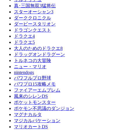
真･三国無双3猛将伝
スターオーシャン3
ダーククロニクル
ダービースタリオン
ドラゴンクエスト
ドラクエ4
ドラクエ5
大人のためのドラクエ8
ドラッグオンドラグーン
トルネコの大冒険
ニュー・マリオ
nintendogs
パワフルプロ野球
パワプロ15攻略メモ
ファイアーエムブレム
風来のシレンDS
ポケットモンスター
ポケモン不思議のダンジョン
マグナカルタ
マジカルバケーション
マリオカートDS