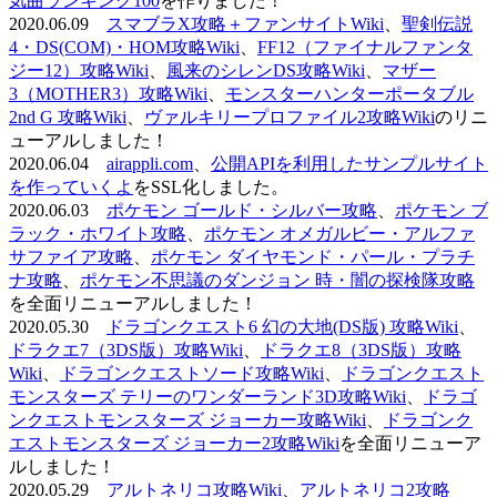
気曲ランキング100
を作りました！
2020.06.09
スマブラX攻略＋ファンサイトWiki
、
聖剣伝説
4・DS(COM)・HOM攻略Wiki
、
FF12（ファイナルファンタ
ジー12）攻略Wiki
、
風来のシレンDS攻略Wiki
、
マザー
3（MOTHER3）攻略Wiki
、
モンスターハンターポータブル
2nd G 攻略Wiki
、
ヴァルキリープロファイル2攻略Wiki
のリニ
ューアルしました！
2020.06.04
airappli.com
、
公開APIを利用したサンプルサイト
を作っていくよ
をSSL化しました。
2020.06.03
ポケモン ゴールド・シルバー攻略
、
ポケモン ブ
ラック・ホワイト攻略
、
ポケモン オメガルビー・アルファ
サファイア攻略
、
ポケモン ダイヤモンド・パール・プラチ
ナ攻略
、
ポケモン不思議のダンジョン 時・闇の探検隊攻略
を全面リニューアルしました！
2020.05.30
ドラゴンクエスト6 幻の大地(DS版) 攻略Wiki
、
ドラクエ7（3DS版）攻略Wiki
、
ドラクエ8（3DS版）攻略
Wiki
、
ドラゴンクエストソード攻略Wiki
、
ドラゴンクエスト
モンスターズ テリーのワンダーランド3D攻略Wiki
、
ドラゴ
ンクエストモンスターズ ジョーカー攻略Wiki
、
ドラゴンク
エストモンスターズ ジョーカー2攻略Wiki
を全面リニューア
ルしました！
2020.05.29
アルトネリコ攻略Wiki
、
アルトネリコ2攻略