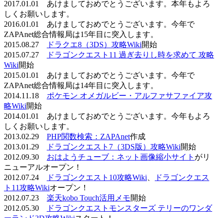
2017.01.01 あけましておめでとうございます。本年もよろ
しくお願いします。
2016.01.01 あけましておめでとうございます。今年で
ZAPAnet総合情報局は15年目に突入します。
2015.08.27
ドラクエ8（3DS）攻略Wiki
開始
2015.07.27
ドラゴンクエスト11 過ぎ去りし時を求めて 攻略
Wiki
開始
2015.01.01 あけましておめでとうございます。今年で
ZAPAnet総合情報局は14年目に突入します。
2014.11.18
ポケモン オメガルビー・アルファサファイア攻
略Wiki
開始
2014.01.01 あけましておめでとうございます。今年もよろ
しくお願いします。
2013.02.29
PHP関数検索：ZAPAnet
作成
2013.01.29
ドラゴンクエスト7（3DS版）攻略Wiki
開始
2012.09.30
おはようチューブ：ネット画像縮小サイト
がリ
ニューアルオープン！
2012.07.24
ドラゴンクエスト10攻略Wiki
、
ドラゴンクエス
ト11攻略Wiki
オープン！
2012.07.23
楽天kobo Touch活用メモ
開始
2012.05.30
ドラゴンクエストモンスターズ テリーのワンダ