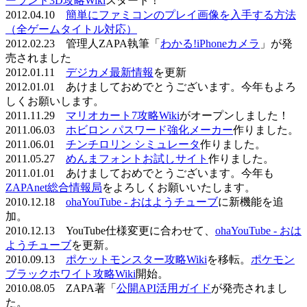
ーランド3D攻略Wiki
スタート！
2012.04.10
簡単にファミコンのプレイ画像を入手する方法
（全ゲームタイトル対応）
2012.02.23 管理人ZAPA執筆「
わかる!iPhoneカメラ
」が発
売されました
2012.01.11
デジカメ最新情報
を更新
2012.01.01 あけましておめでとうございます。今年もよろ
しくお願いします。
2011.11.29
マリオカート7攻略Wiki
がオープンしました！
2011.06.03
ホビロン パスワード強化メーカー
作りました。
2011.06.01
チンチロリン シミュレータ
作りました。
2011.05.27
めんまフォントお試しサイト
作りました。
2011.01.01 あけましておめでとうございます。今年も
ZAPAnet総合情報局
をよろしくお願いいたします。
2010.12.18
ohaYouTube - おはようチューブ
に新機能を追
加。
2010.12.13 YouTube仕様変更に合わせて、
ohaYouTube - おは
ようチューブ
を更新。
2010.09.13
ポケットモンスター攻略Wiki
を移転。
ポケモン
ブラックホワイト攻略Wiki
開始。
2010.08.05 ZAPA著「
公開API活用ガイド
が発売されまし
た。