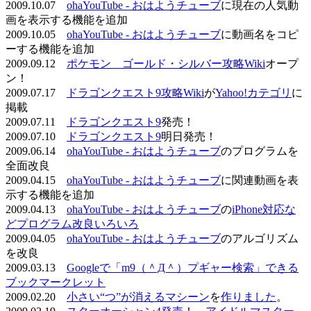
2009.10.07
ohaYouTube - おはようチューブ
に現在の人気動
画を表示する機能を追加
2009.10.05
ohaYouTube - おはようチューブ
に動画名をコピ
ーする機能を追加
2009.09.12
ポケモン ゴールド・シルバー攻略Wiki
オープ
ン！
2009.07.17
ドラゴンクエスト9攻略Wiki
が
Yahoo!カテゴリ
に
掲載
2009.07.11
ドラゴンクエスト9
発売！
2009.07.10
ドラゴンクエスト9
明日発売！
2009.06.14
ohaYouTube - おはようチューブ
のプログラムを
全面改良
2009.04.15
ohaYouTube - おはようチューブ
に関連動画を表
示する機能を追加
2009.04.13
ohaYouTube - おはようチューブ
の
iPhone対応な
どプログラム改良いろいろ
2009.04.05
ohaYouTube - おはようチューブ
のアルゴリズム
を改良
2009.03.13
Googleで「m9（＾Д＾）プギャー検索」できる
ブックマークレット
2009.02.20
小さい“つ”が消えるマシーン
を
作りました
。