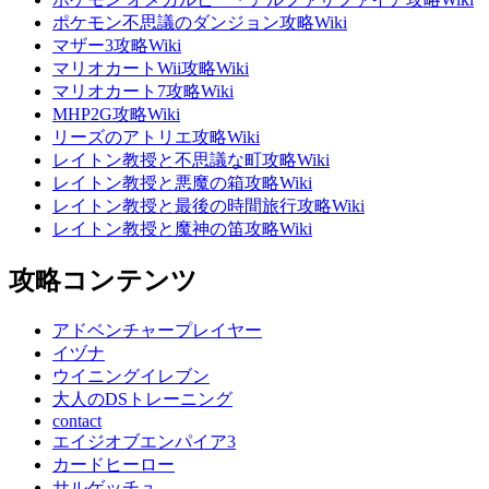
ポケモン不思議のダンジョン攻略Wiki
マザー3攻略Wiki
マリオカートWii攻略Wiki
マリオカート7攻略Wiki
MHP2G攻略Wiki
リーズのアトリエ攻略Wiki
レイトン教授と不思議な町攻略Wiki
レイトン教授と悪魔の箱攻略Wiki
レイトン教授と最後の時間旅行攻略Wiki
レイトン教授と魔神の笛攻略Wiki
攻略コンテンツ
アドベンチャープレイヤー
イヅナ
ウイニングイレブン
大人のDSトレーニング
contact
エイジオブエンパイア3
カードヒーロー
サルゲッチュ