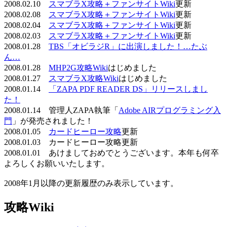
2008.02.10
スマブラX攻略＋ファンサイトWiki
更新
2008.02.08
スマブラX攻略＋ファンサイトWiki
更新
2008.02.04
スマブラX攻略＋ファンサイトWiki
更新
2008.02.03
スマブラX攻略＋ファンサイトWiki
更新
2008.01.28
TBS「オビラジR」に出演しました！…たぶ
ん…
2008.01.28
MHP2G攻略Wiki
はじめました
2008.01.27
スマブラX攻略Wiki
はじめました
2008.01.14
「ZAPA PDF READER DS」リリースしまし
た！
2008.01.14 管理人ZAPA執筆「
Adobe AIRプログラミング入
門
」が発売されました！
2008.01.05
カードヒーロー攻略
更新
2008.01.03 カードヒーロー攻略更新
2008.01.01 あけましておめでとうございます。本年も何卒
よろしくお願いいたします。
2008年1月以降の更新履歴のみ表示しています。
攻略Wiki