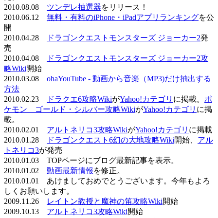
2010.08.08
ツンデレ抽選器
をリリース！
2010.06.12
無料・有料のiPhone・iPadアプリランキング
を公
開
2010.04.28
ドラゴンクエストモンスターズ ジョーカー2
発
売
2010.04.08
ドラゴンクエストモンスターズ ジョーカー2攻
略Wiki
開始
2010.03.08
ohaYouTube - 動画から音楽（MP3)だけ抽出する
方法
2010.02.23
ドラクエ6攻略Wiki
が
Yahoo!カテゴリ
に掲載。
ポ
ケモン ゴールド・シルバー攻略Wiki
が
Yahoo!カテゴリ
に掲
載。
2010.02.01
アルトネリコ3攻略Wiki
が
Yahoo!カテゴリ
に掲載
2010.01.28
ドラゴンクエスト6幻の大地攻略Wiki
開始、
アル
トネリコ3
が発売
2010.01.03 TOPページにブログ最新記事を表示。
2010.01.02
動画最新情報
を修正。
2010.01.01 あけましておめでとうございます。今年もよろ
しくお願いします。
2009.11.26
レイトン教授と魔神の笛攻略Wiki
開始
2009.10.13
アルトネリコ3攻略Wiki
開始