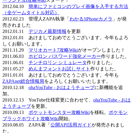
ーランド3D攻略Wiki
スタート！
2012.04.10
簡単にファミコンのプレイ画像を入手する方法
（全ゲームタイトル対応）
2012.02.23 管理人ZAPA執筆「
わかる!iPhoneカメラ
」が発
売されました
2012.01.11
デジカメ最新情報
を更新
2012.01.01 あけましておめでとうございます。今年もよろ
しくお願いします。
2011.11.29
マリオカート7攻略Wiki
がオープンしました！
2011.06.03
ホビロン パスワード強化メーカー
作りました。
2011.06.01
チンチロリン シミュレータ
作りました。
2011.05.27
めんまフォントお試しサイト
作りました。
2011.01.01 あけましておめでとうございます。今年も
ZAPAnet総合情報局
をよろしくお願いいたします。
2010.12.18
ohaYouTube - おはようチューブ
に新機能を追
加。
2010.12.13 YouTube仕様変更に合わせて、
ohaYouTube - おは
ようチューブ
を更新。
2010.09.13
ポケットモンスター攻略Wiki
を移転。
ポケモン
ブラックホワイト攻略Wiki
開始。
2010.08.05 ZAPA著「
公開API活用ガイド
が発売されまし
た。