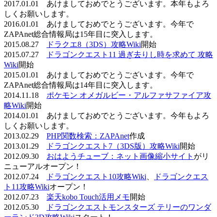
2017.01.01 あけましておめでとうございます。本年もよろ
しくお願いします。
2016.01.01 あけましておめでとうございます。今年で
ZAPAnet総合情報局は15年目に突入します。
2015.08.27
ドラクエ8（3DS）攻略Wiki
開始
2015.07.27
ドラゴンクエスト11 過ぎ去りし時を求めて 攻略
Wiki
開始
2015.01.01 あけましておめでとうございます。今年で
ZAPAnet総合情報局は14年目に突入します。
2014.11.18
ポケモン オメガルビー・アルファサファイア攻
略Wiki
開始
2014.01.01 あけましておめでとうございます。今年もよろ
しくお願いします。
2013.02.29
PHP関数検索：ZAPAnet
作成
2013.01.29
ドラゴンクエスト7（3DS版）攻略Wiki
開始
2012.09.30
おはようチューブ：ネット画像縮小サイト
がリ
ニューアルオープン！
2012.07.24
ドラゴンクエスト10攻略Wiki
、
ドラゴンクエス
ト11攻略Wiki
オープン！
2012.07.23
楽天kobo Touch活用メモ
開始
2012.05.30
ドラゴンクエストモンスターズ テリーのワンダ