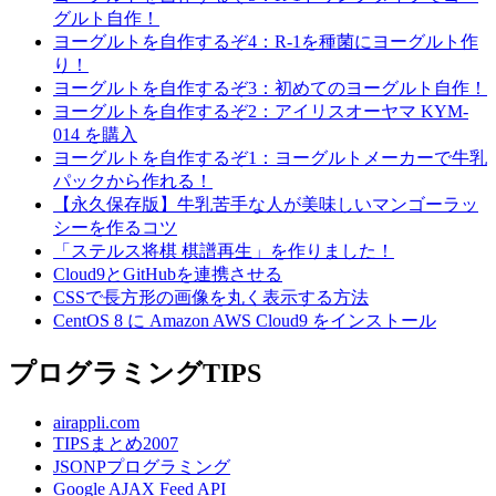
グルト自作！
ヨーグルトを自作するぞ4：R-1を種菌にヨーグルト作
り！
ヨーグルトを自作するぞ3：初めてのヨーグルト自作！
ヨーグルトを自作するぞ2：アイリスオーヤマ KYM-
014 を購入
ヨーグルトを自作するぞ1：ヨーグルトメーカーで牛乳
パックから作れる！
【永久保存版】牛乳苦手な人が美味しいマンゴーラッ
シーを作るコツ
「ステルス将棋 棋譜再生」を作りました！
Cloud9とGitHubを連携させる
CSSで長方形の画像を丸く表示する方法
CentOS 8 に Amazon AWS Cloud9 をインストール
プログラミングTIPS
airappli.com
TIPSまとめ2007
JSONPプログラミング
Google AJAX Feed API