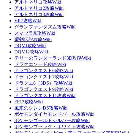
アルトネリコ攻略Wiki
アルトネリコ2攻略Wiki
アルトネリコ3攻略Wiki
VP2攻略Wiki
グランファンタズム攻略Wiki
スマブラX攻略Wiki
聖剣伝説攻略Wiki
DQMJ攻略Wiki
DQMJ2攻略Wiki
テリーのワンダーランド3D攻略Wiki
ドラクエソード攻略Wiki
ドラゴンクエスト6攻略Wiki
ドラゴンクエスト7攻略Wiki
ドラクエ8（3DS）攻略Wiki
ドラゴンクエスト9攻略Wiki
ドラゴンクエスト11攻略Wiki
FF12攻略Wiki
風来のシレンDS攻略Wiki
ポケモンダイヤモンドパール攻略Wiki
ポケモンゴールドシルバー攻略Wiki
ポケモンブラック・ホワイト攻略Wiki
ポケモン オメガルビー・アルファサファイア攻略Wiki