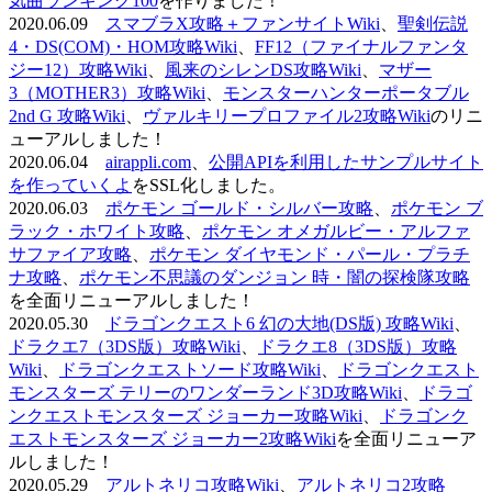
気曲ランキング100
を作りました！
2020.06.09
スマブラX攻略＋ファンサイトWiki
、
聖剣伝説
4・DS(COM)・HOM攻略Wiki
、
FF12（ファイナルファンタ
ジー12）攻略Wiki
、
風来のシレンDS攻略Wiki
、
マザー
3（MOTHER3）攻略Wiki
、
モンスターハンターポータブル
2nd G 攻略Wiki
、
ヴァルキリープロファイル2攻略Wiki
のリニ
ューアルしました！
2020.06.04
airappli.com
、
公開APIを利用したサンプルサイト
を作っていくよ
をSSL化しました。
2020.06.03
ポケモン ゴールド・シルバー攻略
、
ポケモン ブ
ラック・ホワイト攻略
、
ポケモン オメガルビー・アルファ
サファイア攻略
、
ポケモン ダイヤモンド・パール・プラチ
ナ攻略
、
ポケモン不思議のダンジョン 時・闇の探検隊攻略
を全面リニューアルしました！
2020.05.30
ドラゴンクエスト6 幻の大地(DS版) 攻略Wiki
、
ドラクエ7（3DS版）攻略Wiki
、
ドラクエ8（3DS版）攻略
Wiki
、
ドラゴンクエストソード攻略Wiki
、
ドラゴンクエスト
モンスターズ テリーのワンダーランド3D攻略Wiki
、
ドラゴ
ンクエストモンスターズ ジョーカー攻略Wiki
、
ドラゴンク
エストモンスターズ ジョーカー2攻略Wiki
を全面リニューア
ルしました！
2020.05.29
アルトネリコ攻略Wiki
、
アルトネリコ2攻略