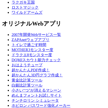
ラクガキ王国
ロストマジック
ワイルドアームズ
オリジナルWebアプリ
2007年開発Webサービス一覧
ZAPAnetウェブアプリ
トイレで過ごす時間
MOTHER3モンスター度
ドラクエ8モンスター度
DQMJスカウト能力チェック
おはようチューブ
超かんたんPDF作成！
超かんたん3D円グラフ作成！
黄金比計算ツール
白銀比計算ツール
小さい“つ”が消えるマシーン
めんまフォントお試しサイト
チンチロリン シミュレータ
ホビロン パスワード強化メーカー