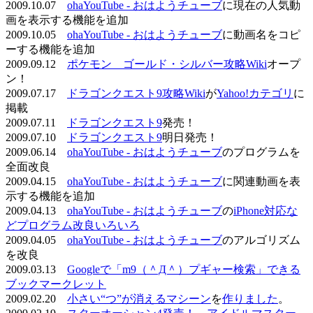
2009.10.07
ohaYouTube - おはようチューブ
に現在の人気動
画を表示する機能を追加
2009.10.05
ohaYouTube - おはようチューブ
に動画名をコピ
ーする機能を追加
2009.09.12
ポケモン ゴールド・シルバー攻略Wiki
オープ
ン！
2009.07.17
ドラゴンクエスト9攻略Wiki
が
Yahoo!カテゴリ
に
掲載
2009.07.11
ドラゴンクエスト9
発売！
2009.07.10
ドラゴンクエスト9
明日発売！
2009.06.14
ohaYouTube - おはようチューブ
のプログラムを
全面改良
2009.04.15
ohaYouTube - おはようチューブ
に関連動画を表
示する機能を追加
2009.04.13
ohaYouTube - おはようチューブ
の
iPhone対応な
どプログラム改良いろいろ
2009.04.05
ohaYouTube - おはようチューブ
のアルゴリズム
を改良
2009.03.13
Googleで「m9（＾Д＾）プギャー検索」できる
ブックマークレット
2009.02.20
小さい“つ”が消えるマシーン
を
作りました
。