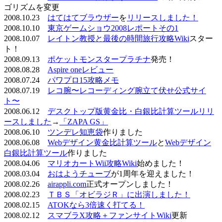
ゴリズムを変更
2008.10.23
はてはてブラウザー
を
リリースしました！
2008.10.10
東京ゲームショウ2008レポートその1
2008.10.07
レイトン教授と最後の時間旅行攻略Wiki
スター
ト！
2008.09.13
ポケットモンスタープラチナ
発売！
2008.08.28
Aspire oneレビュー
2008.07.24
パワプロ15攻略メモ
2008.07.19
レコ腕〜レコーディング腕立て伏せ公式サイ
ト〜
2008.06.12
デスクトップ版黄金比・白銀比計算ツールリリ
ースしました
→
「ZAPA GS」
2008.06.10
ツンデレ知恵袋
作りました
2008.06.08
Webデザイン黄金比計算ツール
と
Webデザイン
白銀比計算ツール
作りました
2008.04.06
マリオカートWii攻略Wiki
始めました！
2008.03.04
おはようチューブ
が1周年を迎えました！
2008.02.26
airappli.com
正式オープンしました！
2008.02.23
ＴＢＳ「オビラジＲ」に出演しました！
2008.02.15
ATOKなら3倍速く打てる！
2008.02.12
スマブラX攻略＋ファンサイトWiki
更新