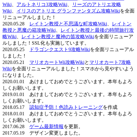
Wiki
、
アルトネリコ3攻略Wiki
、
リーズのアトリエ攻略
Wiki
、
イリスのアトリエ グランファンタズム攻略Wiki
を全面
リニューアルしました！
2020.05.28
レイトン教授と不思議な町攻略Wiki
、
レイトン
教授と悪魔の箱攻略Wiki
、
レイトン教授と最後の時間旅行攻
略Wiki
、
レイトン教授と魔神の笛攻略Wiki
を全面リニューア
ルしました！SSL化も実施しています。
2020.05.25
ドラゴンクエスト9攻略Wiki
を全面リニューアル
しました！
2020.05.21
マリオカートWii攻略Wiki
と
マリオカート7攻略
Wiki
を全面リニューアルしました！スマホから見やすいよう
になりました。
2020.01.01 あけましておめでとうございます。本年もよろ
しくお願いします。
2019.01.01 あけましておめでとうございます。本年もよろ
しくお願いします。
2018.05.17
認知症予防！色読みトレーニング
を作成
2018.01.01 あけましておめでとうございます。本年もよろ
しくお願いします。
2017.06.28
ゲーム最新情報
を更新。
2017.05.19 デザイン変更しました。