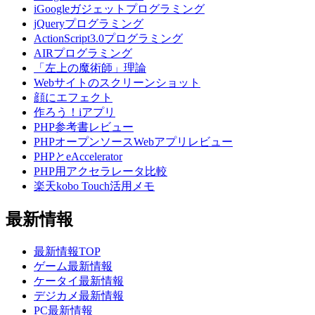
iGoogleガジェットプログラミング
jQueryプログラミング
ActionScript3.0プログラミング
AIRプログラミング
「左上の魔術師」理論
Webサイトのスクリーンショット
顔にエフェクト
作ろう！iアプリ
PHP参考書レビュー
PHPオープンソースWebアプリレビュー
PHPとeAccelerator
PHP用アクセラレータ比較
楽天kobo Touch活用メモ
最新情報
最新情報TOP
ゲーム最新情報
ケータイ最新情報
デジカメ最新情報
PC最新情報