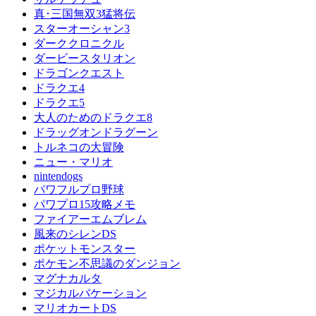
真･三国無双3猛将伝
スターオーシャン3
ダーククロニクル
ダービースタリオン
ドラゴンクエスト
ドラクエ4
ドラクエ5
大人のためのドラクエ8
ドラッグオンドラグーン
トルネコの大冒険
ニュー・マリオ
nintendogs
パワフルプロ野球
パワプロ15攻略メモ
ファイアーエムブレム
風来のシレンDS
ポケットモンスター
ポケモン不思議のダンジョン
マグナカルタ
マジカルバケーション
マリオカートDS