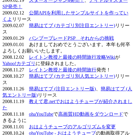
2009.02.19
スターオーシャン4発売！
、
アイドルマスター
SP発売！
2009.02.12
公開APIを利用したサンプルサイトを作ってい
くよ
リリース
2009.02.07
簡易はてブ (カテゴリ別注目エントリー)
リリー
ス
2009.01.29
バンブーブレードPSP それからの挑戦
2009.01.01 あけましておめでとうございます。本年も何卒
よろしくお願いいたします。
2008.12.02
レイトン教授と最後の時間旅行攻略Wiki
が
Yahoo!カテゴリ
に登録されました。
2008.11.27
レイトン教授と最後の時間旅行
発売！
2008.10.27
簡易はてブ (カテゴリ別人気エントリー)
リリー
ス
2008.11.26
簡易はてブ (注目エントリー版)
、
簡易はてブ (人
気エントリー版)
リリース
2008.11.19
教えて君.netでおはようチューブが紹介されまし
た
2008.11.18
ohaYouTube
で
高画質HD動画をダウンロード
で
きるように
2008.11.01
おはようチューブのアルゴリズムを変更
2008.10.24
ohaYouTube - おはようチューブ
の動画取得アル