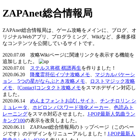
ZAPAnet総合情報局
ZAPAnet総合情報局は、ゲーム攻略をメインに、ブログ、オ
リジナルWebアプリ、プログラミング、Wikiなど、多種多様
なコンテンツを公開しているサイトです。
2020.07.08 攻略Wikiページに関連リンクを表示する機能を
追加しました。
2020.07.01
ステルス将棋 棋譜再生
を作りました！
2020.06.20
降魔霊符伝イヅナ攻略メモ
、
マジカルバケーシ
ョン 5つの星がならぶとき攻略メモ
、
ロストマジック攻略
メモ
、
[Contact]コンタクト攻略メモ
をスマホデザイン対応し
ました。
2020.06.14
めんまフォントお試しサイト
、
チンチロリン シ
ミュレータ
、
ホビロン パスワード強化メーカー
、
色読みト
レーニング
をスマホ対応させました。
J-POP最新人気曲ラン
キング100
の表示を改良しました。
2020.06.11 ZAPAnet総合情報局のトップページ（このペー
ジです）のデザインをリニューアルしました！
J-POP最新人