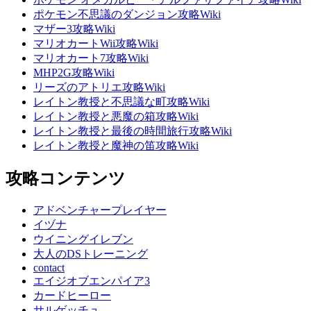
ポケモン不思議のダンジョン攻略Wiki
マザー3攻略Wiki
マリオカートWii攻略Wiki
マリオカート7攻略Wiki
MHP2G攻略Wiki
リーズのアトリエ攻略Wiki
レイトン教授と不思議な町攻略Wiki
レイトン教授と悪魔の箱攻略Wiki
レイトン教授と最後の時間旅行攻略Wiki
レイトン教授と魔神の笛攻略Wiki
攻略コンテンツ
アドベンチャープレイヤー
イヅナ
ウイニングイレブン
大人のDSトレーニング
contact
エイジオブエンパイア3
カードヒーロー
サルゲッチュ