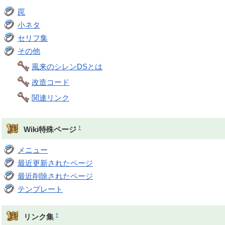
罠
小ネタ
セリフ集
その他
風来のシレンDSとは
改造コード
関連リンク
†
Wiki特殊ページ
メニュー
最近更新されたページ
最近削除されたページ
テンプレート
†
リンク集