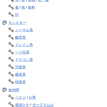
壷
/
肉
/
食料
印
モンスター
ノーマル系
幽霊系
ドレイン系
一ツ目系
ドラゴン系
浮遊系
爆発系
特殊系
旅仲間
ペケジ
/
お竜
座頭ケチ
/
ボーグマムル