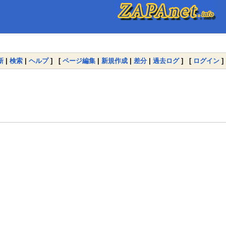
新
|
検索
|
ヘルプ
] [
ページ編集
|
新規作成
|
差分
|
過去ログ
] [
ログイン
]