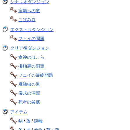
シナリオダンジョン
宿場への道
こばみ谷
エクストラダンジョン
フェイの問題
クリア後ダンジョン
食神のほこら
掛軸裏の洞窟
フェイの最終問題
魔蝕虫の道
儀式の洞窟
死者の谷底
アイテム
剣
/
盾
/
腕輪
矢
/
杖
/
巻物
/
草・種