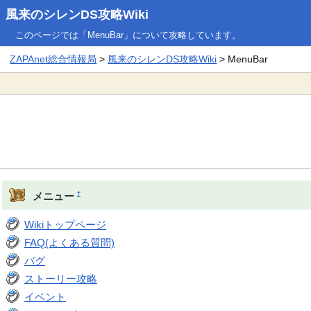
風来のシレンDS攻略Wiki
このページでは「MenuBar」について攻略しています。
ZAPAnet総合情報局
>
風来のシレンDS攻略Wiki
> MenuBar
†
メニュー
Wikiトップページ
FAQ(よくある質問)
バグ
ストーリー攻略
イベント