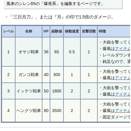
風来のシレンDSの「爆発系」を編集するページです。
・「三日月刀」、または『月』の印で1.5倍のダメージ。
レベル
名称
HP
経験値
移動速度
攻撃回数
特徴
・大砲を撃ってく
・爆風は
アイテ
1
オヤジ戦車
36
65
0.5
1
・レベルダウン
・鈍足なので、
・大砲を撃ってく
2
ガンコ戦車
40
300
1
1
・爆風は
アイテ
・大砲を撃ってく
3
イッテツ戦車
50
1800
2
2
・爆風は
アイテ
・大砲を撃ってく
4
ヘンクツ戦車
80
3500
2
2
・爆風は
アイテ
・固定ダメージ