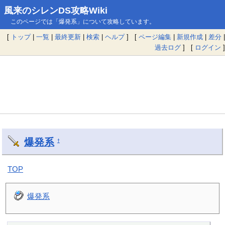
風来のシレンDS攻略Wiki
このページでは「爆発系」について攻略しています。
[
トップ
|
一覧
|
最終更新
|
検索
|
ヘルプ
] [
ページ編集
|
新規作成
|
差分
|
過去ログ
] [
ログイン
]
爆発系
†
TOP
爆発系