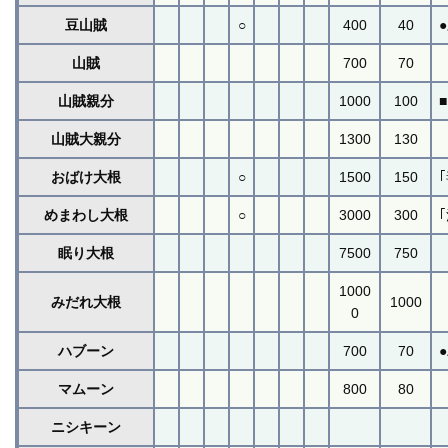
豆山賊
○
400
40
山賊
700
70
山賊親分
1000
100
山賊大親分
1300
130
おばけ大根
○
1500
150
めまわし大根
○
3000
300
眠り大根
7500
750
1000
みだれ大根
1000
0
ハブーン
700
70
マムーン
800
80
ニシキーン