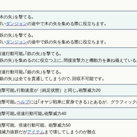
｢木の矢｣を撃てる｡
深い
ダンジョン
の途中で木の矢を集める際に役立ちます｡
｢鉄の矢｣を撃てる｡
深い
ダンジョン
の途中で鉄の矢を集める際に役立ちます｡
倍速行動可能｡｢鉄の矢｣を撃てる｡
｢鉄の矢｣を集めるのに役立つ上に､間接攻撃力と機動力を兼ね備えている
倍速行動可能｡｢銀の矢｣を撃てる｡
｢銀の矢｣は全てを貫通してしまうので､回収不可能です｡
砲撃可能｡行動速度が［鈍足状態］と同じ｡砲撃威力20
砲撃可能｡
ヘルプ
には｢オヤジ戦車に変身できる｣とあるが、グラフィック
砲撃可能｡倍速行動可能｡砲撃威力40
砲撃可能。倍速行動可能。砲撃威力50
殲滅力抜群だが
アイテム
まで壊してしまうのが難点