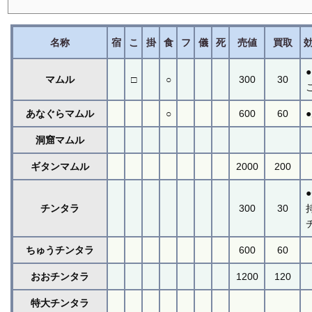
名称
宿
こ
掛
食
フ
儀
死
売値
買取
マムル
□
○
300
30
あなぐらマムル
○
600
60
洞窟マムル
ギタンマムル
2000
200
チンタラ
300
30
ちゅうチンタラ
600
60
おおチンタラ
1200
120
特大チンタラ