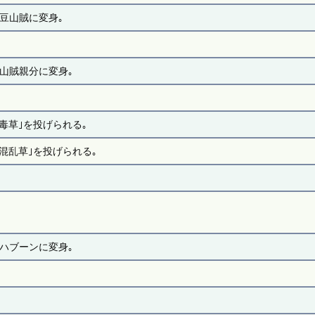
●豆山賊に変身｡
■山賊親分に変身｡
｢毒草｣を投げられる｡
｢混乱草｣を投げられる｡
●ハブーンに変身｡