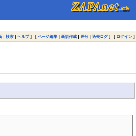
新
|
検索
|
ヘルプ
] [
ページ編集
|
新規作成
|
差分
|
過去ログ
] [
ログイン
]