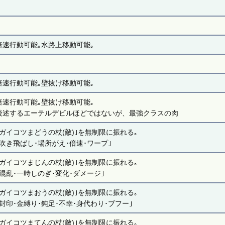
倍速行動可能｡水路上移動可能｡
倍速行動可能｡壁抜け移動可能｡
倍速行動可能｡壁抜け移動可能｡
後述するエーテルデビルほどではないが、最強クラスの肉
｢ガイコツまどうの杖(敵)｣を無制限に振れる｡
｢吹き飛ばし･場所がえ･倍速･ワープ｣
｢ガイコツまじんの杖(敵)｣を無制限に振れる｡
｢混乱･一時しのぎ･変化･ダメージ｣
｢ガイコツまおうの杖(敵)｣を無制限に振れる｡
｢封印･金縛り･鈍足･不幸･身代わり･ブフー｣
｢ガイコツまてんの杖(敵)｣を無制限に振れる｡