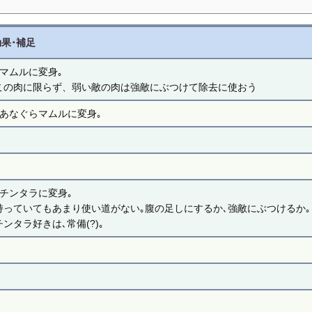
効果･補足
●マムルに変身｡
この肉に限らず、弱い敵の肉は強敵にぶつけて除去に使おう
●あなぐらマムルに変身｡
●チンタラに変身｡
持っていてもあまり使い道がない｡腹の足しにするか､強敵にぶつけるか｡
チンタラ好きは､常備(?)｡