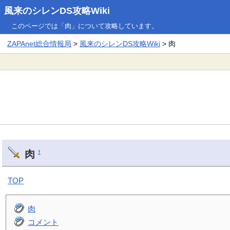
風来のシレンDS攻略Wiki
このページでは「肉」について攻略しています。
ZAPAnet総合情報局
>
風来のシレンDS攻略Wiki
> 肉
肉
†
TOP
肉
コメント