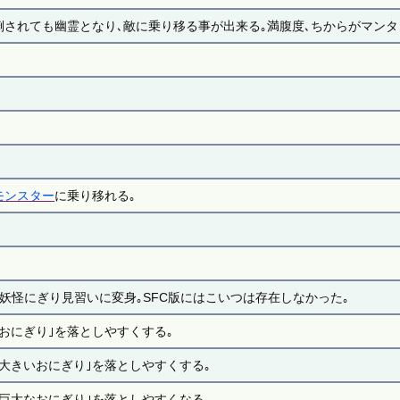
倒されても幽霊となり､敵に乗り移る事が出来る｡満腹度､ちからがマン
モンスター
に乗り移れる｡
●妖怪にぎり見習いに変身｡SFC版にはこいつは存在しなかった｡
｢おにぎり｣を落としやすくする｡
｢大きいおにぎり｣を落としやすくする｡
｢巨大なおにぎり｣を落としやすくなる