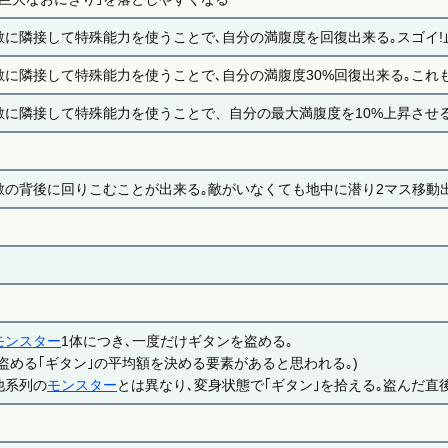
敵に隣接して特殊能力を使うことで､自分の満腹度を回復出来る｡スゴイ!
敵に隣接して特殊能力を使うことで､自分の満腹度30%回復出来る｡これも
敵に隣接して特殊能力を使うことで、自分の最大満腹度を10%上昇させる
敵の背後に回りこむことが出来る｡敵がいなくても地中に潜り2マス移動
モンスター
1体につき､一度だけギタンを盗める｡
(盗める｢ギタン｣の平均額を決める要素があると思われる｡)
他系列の
モンスター
とは異なり､変身状態で｢ギタン｣を拾える｡盗んだ直