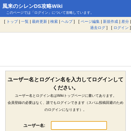
風来のシレンDS攻略Wiki
このページでは「ログイン」について攻略しています。
[
トップ
|
一覧
|
最終更新
|
検索
|
ヘルプ
] [
ページ編集
|
新規作成
|
差分
|
過去ログ
] [
ログイン
]
ユーザー名とログイン名を入力してログインして
ください。
ユーザー名とログイン名はWikiトップページに書いてあります。
会員登録の必要はなく、誰でもログインできます（スパム投稿回避のため
のログインになります）。
ユーザー名: