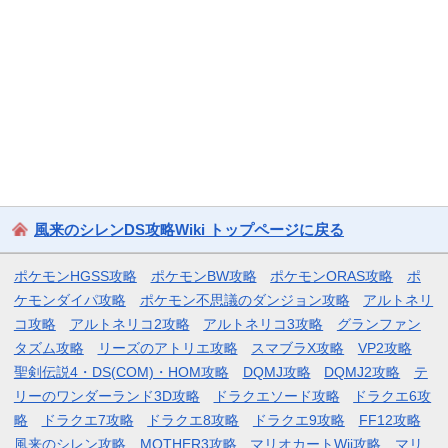
風来のシレンDS攻略Wiki トップページに戻る
ポケモンHGSS攻略
ポケモンBW攻略
ポケモンORAS攻略
ポ
ケモンダイパ攻略
ポケモン不思議のダンジョン攻略
アルトネリ
コ攻略
アルトネリコ2攻略
アルトネリコ3攻略
グランファン
タズム攻略
リーズのアトリエ攻略
スマブラX攻略
VP2攻略
聖剣伝説4・DS(COM)・HOM攻略
DQMJ攻略
DQMJ2攻略
テ
リーのワンダーランド3D攻略
ドラクエソード攻略
ドラクエ6攻
略
ドラクエ7攻略
ドラクエ8攻略
ドラクエ9攻略
FF12攻略
風来のシレン攻略
MOTHER3攻略
マリオカートWii攻略
マリ