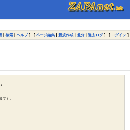
新
|
検索
|
ヘルプ
] [
ページ編集
|
新規作成
|
差分
|
過去ログ
] [
ログイン
]
い。
ます）。