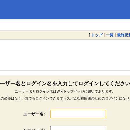
[
トップ
|
一覧
|
最終更
ーザー名とログイン名を入力してログインしてくださ
ユーザー名とログイン名はWikiトップページに書いてあります。
録の必要はなく、誰でもログインできます（スパム投稿回避のためのログインになり
ユーザー名: