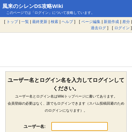
風来のシレンDS攻略Wiki
このページでは「ログイン」について攻略しています。
[
トップ
|
一覧
|
最終更新
|
検索
|
ヘルプ
] [
ページ編集
|
新規作成
|
差分
|
過去ログ
] [
ログイン
]
ユーザー名とログイン名を入力してログインして
ください。
ユーザー名とログイン名はWikiトップページに書いてあります。
会員登録の必要はなく、誰でもログインできます（スパム投稿回避のため
のログインになります）。
ユーザー名: