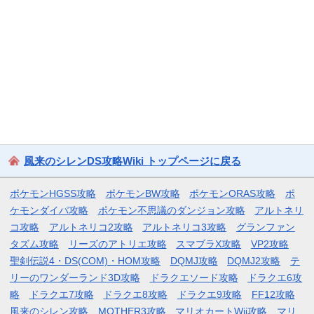
風来のシレンDS攻略Wiki トップページに戻る
ポケモンHGSS攻略
ポケモンBW攻略
ポケモンORAS攻略
ポ
ケモンダイパ攻略
ポケモン不思議のダンジョン攻略
アルトネリ
コ攻略
アルトネリコ2攻略
アルトネリコ3攻略
グランファン
タズム攻略
リーズのアトリエ攻略
スマブラX攻略
VP2攻略
聖剣伝説4・DS(COM)・HOM攻略
DQMJ攻略
DQMJ2攻略
テ
リーのワンダーランド3D攻略
ドラクエソード攻略
ドラクエ6攻
略
ドラクエ7攻略
ドラクエ8攻略
ドラクエ9攻略
FF12攻略
風来のシレン攻略
MOTHER3攻略
マリオカートWii攻略
マリ