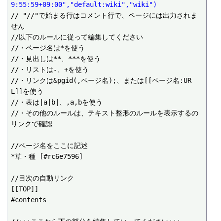
9:55:59+09:00","default:wiki","wiki")
// "//"で始まる行はコメント行で、ページには出力されま
せん

//以下のルールに従って編集してください

//・ページ名は*を使う

//・見出しは**、***を使う

//・リストは-、+を使う

//・リンクは&pgid(,ページ名);、または[[ページ名:UR
L]]を使う

//・表は|a|b|、,a,bを使う

//・その他のルールは、テキスト整形のルールを表示するの
リンクで確認

//ページ名をここに記述

*草・種 [#rc6e7596]

//目次の自動リンク

[[TOP]]

#contents
