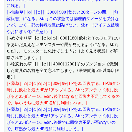
に残る。|
|~無敵草||○|||○|||3000|900|飲むと20ターンの間、［無
敵状態］になる。&br;この状態では物理的ダメージを受けな
いが、ごく一部の特殊攻撃は防げない。&br;（アイテム破壊
やおにぎり化に注意!）|
|~めぐすり草||○||○|○|○||600|180|飲むとそのフロアにい
るあいだ見えないモンスターや罠が見えるようになる。&br;
ただし、モンスターに化けてしまうと［よく見え状態］が解
除されてしまう。|

|~物忘れの草|||||○|||4000|1200|そのダンジョンで識別
した道具の名前を全て忘れてしまう。(最終問題51F以降店限
|~薬草||○|○|○|○|○|○|300|90|HPを25回復する。HP満タン
時にに飲むと最大HPが1アップする。&br;アンデッド系に投
げると25ダメージ。&br;後半になると回復力不足してくるの
で、早いうちに最大HP増加に利用すべき。|
|~薬草||○|○|○|○|○|○|300|90|HPを25回復する。HP満タン
時にに飲むと最大HPが1アップする。&br;アンデッド系に投
げると25ダメージ。&br;終盤では回復力不足が否めないの
で、序盤から最大HP増加に利用しよう。|