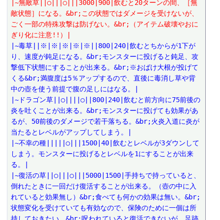
|~無敵草||○|||○|||3000|900|飲むと20ターンの間、［無
敵状態］になる。&br;この状態ではダメージを受けないが、
ごく一部の特殊攻撃は防げない。&br;（アイテム破壊やおに
ぎり化に注意!!）|
|~毒草||※|※|※|※|※||800|240|飲むとちからが1下が
り、速度が鈍足になる。&br;モンスターに投げると鈍足、攻
撃低下状態にすることが出来る。&br;※おばけ大根が投げて
くる&br;満腹度は5％アップするので、直後に毒消し草や背
中の壺を使う前提で腹の足しにはなる。|
|~ドラゴン草||○||||○||800|240|飲むと前方向に75前後の
炎を吐くことが出来る。&br;モンスターに投げても効果があ
るが、50前後のダメージで若干落ちる。&br;火炎入道に炎が
当たるとレベルがアップしてしまう。|
|~不幸の種|||||○|||1500|40|飲むとレベルが3ダウンして
しまう。モンスターに投げるとレベルを1にすることが出来
る。|
|~復活の草||○|||○|||5000|1500|手持ちで持っていると、
倒れたときに一回だけ復活することが出来る。（壺の中に入
れていると効果無し）&br;食べても何かの効果は無い。&br;
状態変化を受けていても有効なので、保険のために一個は所
持しておきたい。&br;呪われていると復活できないが、足跡