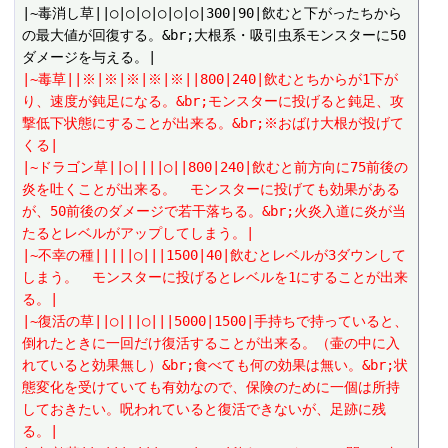
|~毒消し草||○|○|○|○|○|○|300|90|飲むと下がったちから
の最大値が回復する。&br;大根系・吸引虫系モンスターに50
|~毒草||※|※|※|※|※||800|240|飲むとちからが1下が
り、速度が鈍足になる。&br;モンスターに投げると鈍足、攻
撃低下状態にすることが出来る。&br;※おばけ大根が投げて
くる|
|~ドラゴン草||○||||○||800|240|飲むと前方向に75前後の
炎を吐くことが出来る。　モンスターに投げても効果がある
が、50前後のダメージで若干落ちる。&br;火炎入道に炎が当
たるとレベルがアップしてしまう。|
|~不幸の種|||||○|||1500|40|飲むとレベルが3ダウンして
しまう。　モンスターに投げるとレベルを1にすることが出来
る。|
|~復活の草||○|||○|||5000|1500|手持ちで持っていると、
倒れたときに一回だけ復活することが出来る。（壷の中に入
れていると効果無し）&br;食べても何の効果は無い。&br;状
態変化を受けていても有効なので、保険のために一個は所持
しておきたい。呪われていると復活できないが、足跡に残
る。|