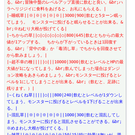
る。&br;冒険中盤のレベルアップ直後に飲むと良い。&br;ハ
ラヘリジジイに食料をあげると、お礼にもらえる。|
|~睡眠草||※|※|※|※|※||3000|900|飲むと5ターン眠っ
てしまう。　モンスターに投げると眠らせることが出来る。&
br;※ねむり大根が投げてくる|
|~ちからの草||○|○|○|○|○|○|800|645|飲むとちからの最大
値が1アップする。　ちからが下がっているときは1回復す
る。&br;「背中の壷」か「毒消し草」でちからを回復させて
から飲みましょう。|
|~超不幸の種|||||○|||10000|3000|飲むとレベルとHPの最
大値が1になってしまう。&br;飲んでしまった場合はダンジ
ョン攻略をあきらめましょう。&br;モンスターに投げるとレ
ベルを1にしてしまうことが出来る。&br;（飲むと、足跡に
残ります。）|
|~くねくね草|||||○|||800|240|飲むとレベルが1ダウンし
てしまう。モンスターに投げるとレベルを1下げることが出来
る。|
|~混乱草||※|※|※|※|※||1000|300|飲むと混乱してし
まう。モンスターに投げると混乱させることができる。&br;
※めまわし大根が投げてくる。|
|~雑草||※|※|※|※|※|※|50|15|特に効果は無いが、満