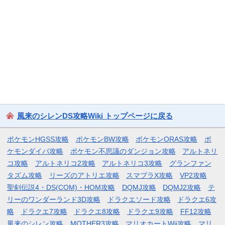
風来のシレンDS攻略Wiki トップページに戻る
ポケモンHGSS攻略
ポケモンBW攻略
ポケモンORAS攻略
ポ
ケモンダイパ攻略
ポケモン不思議のダンジョン攻略
アルトネリ
コ攻略
アルトネリコ2攻略
アルトネリコ3攻略
グランファン
タズム攻略
リーズのアトリエ攻略
スマブラX攻略
VP2攻略
聖剣伝説4・DS(COM)・HOM攻略
DQMJ攻略
DQMJ2攻略
テ
リーのワンダーランド3D攻略
ドラクエソード攻略
ドラクエ6攻
略
ドラクエ7攻略
ドラクエ8攻略
ドラクエ9攻略
FF12攻略
風来のシレン攻略
MOTHER3攻略
マリオカートWii攻略
マリ