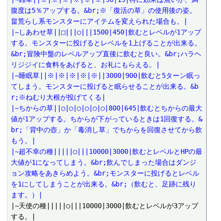
腹度は5％アップする。&br;※「復活の草」の使用後の姿。
畠荒らし系モンスターにアイテムを変えられた場合も。|
|~しあわせ草||□|||○|||1500|450|飲むとレベルが1アップ
する。モンスターに投げるとレベルを1上げることが出来る。
&br;冒険中盤のレベルアップ直後に飲むと良い。&br;ハラヘ
リジジイに食料をあげると、お礼にもらえる。|
|~睡眠草||※|※|※|※|※||3000|900|飲むと5ターン眠っ
てしまう。モンスターに投げると眠らせることが出来る。&b
r;※ねむり大根が投げてくる|
|~ちからの草||○|○|○|○|○|○|800|645|飲むとちからの最大
値が1アップする。ちからが下がっているときは1回復する。&
br;「背中の壺」か「毒消し草」でちからを回復させてから飲
もう。|
|~超不幸の種|||||○|||10000|3000|飲むとレベルとHPの最
大値が1になってしまう。&br;飲んでしまった場合はダンジ
ョン攻略をあきらめよう。&br;モンスターに投げるとレベル
を1にしてしまうことが出来る。&br;（飲むと、足跡に残り
ます。）|
|~天使の種|||||○|||10000|3000|飲むとレベルが3アップ
する。|
