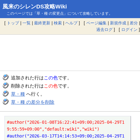
風来のシレンDS攻略Wiki
このページでは「草・種 の変更点」について攻略しています。
[
トップ
|
一覧
|
最終更新
|
検索
|
ヘルプ
] [
ページ編集
|
新規作成
|
差分
|
過去ログ
] [
ログイン
]
追加された行は
この色
です。
削除された行は
この色
です。
草・種
へ行く。
草・種 の差分を削除
#author("2026-01-08T16:22:41+09:00;2025-04-29T1
9:55:59+09:00","default:wiki","wiki")
#author("2026-03-17T14:14:53+09:00;2025-04-29T1