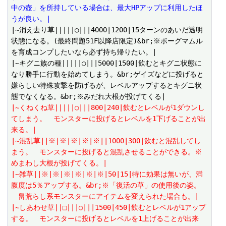
中の壺」を所持している場合は、最大HPアップに利用したほ
うが良い。|
|~消え去り草|||||○|||4000|1200|15ターンのあいだ透明
状態になる。(最終問題51F以降店限定)&br;※ボーグマムル
を育成コンプしたいなら必ず持ち帰りたい。|

|~キグニ族の種|||||○|||5000|1500|飲むとキグニ状態に
なり勝手に行動を始めてしまう。&br;ゲイズなどに投げると
嫌らしい特殊攻撃を防げるが、レベルアップするとキグニ状
|~くねくね草|||||○|||800|240|飲むとレベルが1ダウンし
てしまう。　モンスターに投げるとレベルを1下げることが出
来る。|
|~混乱草||※|※|※|※|※||1000|300|飲むと混乱してし
まう。　モンスターに投げると混乱させることができる。※
めまわし大根が投げてくる。|
|~雑草||※|※|※|※|※|※|50|15|特に効果は無いが、満
腹度は5％アップする。&br;※「復活の草」の使用後の姿。
　畠荒らし系モンスターにアイテムを変えられた場合も。|
|~しあわせ草||□|||○|||1500|450|飲むとレベルが1アップ
する。　モンスターに投げるとレベルを1上げることが出来