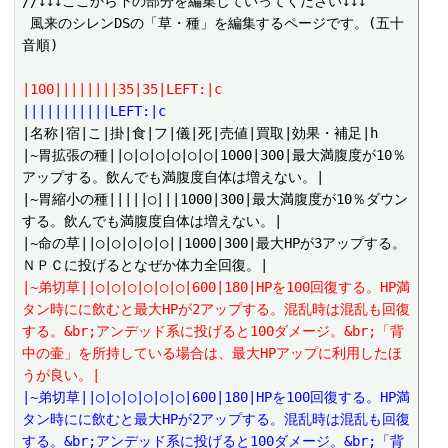
//↓↓↓ここから下の部分を編集していってください↓↓↓

 風来のシレンDSの「草・種」を編集するページです。(五十
音順)

|100||||||||35|35|LEFT:|c
|||||||||||LEFT:|c
|名称|宿|こ|掛|食|フ|儀|死|売値|買取|効果・補足|h

|~胃拡張の種||○|○|○|○|○|○|1000|300|最大満腹度が10％
アップする。飲んでも満腹度自体は増えない。|

|~胃縮小の種|||||○|||1000|300|最大満腹度が10％ダウン
する。飲んでも満腹度自体は増えない。|

|~命の草||○|○|○|○|○||1000|300|最大HPが3アップする。
|~弟切草||○|○|○|○|○|○|600|180|HPを100回復する。HP満
タン時にに飲むと最大HPが2アップする。混乱時は混乱も回復
する。&br;アンデッド系に投げると100ダメージ。&br;「背
中の壷」を所持している場合は、最大HPアップに利用したほ
うが良い。|
|~弟切草||○|○|○|○|○|○|600|180|HPを100回復する。HP満
タン時にに飲むと最大HPが2アップする。混乱時は混乱も回復
する。&br;アンデッド系に投げると100ダメージ。&br;「背