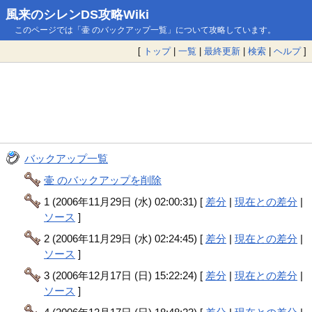
風来のシレンDS攻略Wiki
このページでは「壷 のバックアップ一覧」について攻略しています。
[
トップ
|
一覧
|
最終更新
|
検索
|
ヘルプ
]
バックアップ一覧
壷 のバックアップを削除
1 (2006年11月29日 (水) 02:00:31) [
差分
|
現在との差分
|
ソース
]
2 (2006年11月29日 (水) 02:24:45) [
差分
|
現在との差分
|
ソース
]
3 (2006年12月17日 (日) 15:22:24) [
差分
|
現在との差分
|
ソース
]