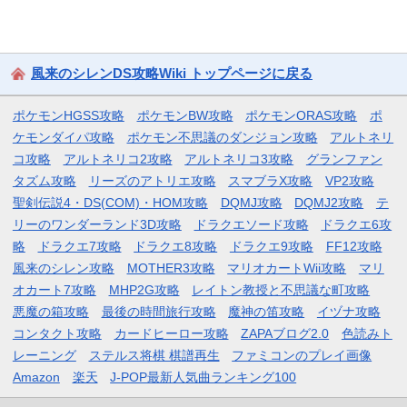
風来のシレンDS攻略Wiki トップページに戻る
ポケモンHGSS攻略
ポケモンBW攻略
ポケモンORAS攻略
ポ
ケモンダイパ攻略
ポケモン不思議のダンジョン攻略
アルトネリ
コ攻略
アルトネリコ2攻略
アルトネリコ3攻略
グランファン
タズム攻略
リーズのアトリエ攻略
スマブラX攻略
VP2攻略
聖剣伝説4・DS(COM)・HOM攻略
DQMJ攻略
DQMJ2攻略
テ
リーのワンダーランド3D攻略
ドラクエソード攻略
ドラクエ6攻
略
ドラクエ7攻略
ドラクエ8攻略
ドラクエ9攻略
FF12攻略
風来のシレン攻略
MOTHER3攻略
マリオカートWii攻略
マリ
オカート7攻略
MHP2G攻略
レイトン教授と不思議な町攻略
悪魔の箱攻略
最後の時間旅行攻略
魔神の笛攻略
イヅナ攻略
コンタクト攻略
カードヒーロー攻略
ZAPAブログ2.0
色読みト
レーニング
ステルス将棋 棋譜再生
ファミコンのプレイ画像
Amazon
楽天
J-POP最新人気曲ランキング100