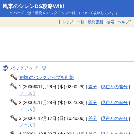
風来のシレンDS攻略Wiki
このページでは「巻物 のバックアップ一覧」について攻略しています。
[
トップ
|
一覧
|
最終更新
|
検索
|
ヘルプ
]
バックアップ一覧
巻物 のバックアップを削除
1 (2006年11月29日 (水) 02:00:29) [
差分
|
現在との差分
|
ソース
]
2 (2006年11月29日 (水) 02:23:36) [
差分
|
現在との差分
|
ソース
]
3 (2006年12月17日 (日) 19:49:06) [
差分
|
現在との差分
|
ソース
]