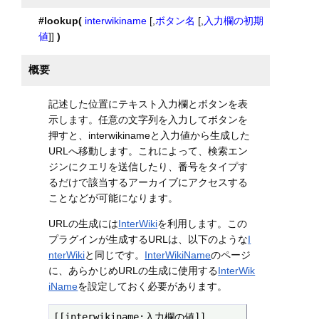
#lookup(
interwikiname
[,
ボタン名
[,
入力欄の初期
値
]]
)
概要
記述した位置にテキスト入力欄とボタンを表
示します。任意の文字列を入力してボタンを
押すと、interwikinameと入力値から生成した
URLへ移動します。これによって、検索エン
ジンにクエリを送信したり、番号をタイプす
るだけで該当するアーカイブにアクセスする
ことなどが可能になります。
URLの生成には
InterWiki
を利用します。この
プラグインが生成するURLは、以下のような
I
nterWiki
と同じです。
InterWikiName
のページ
に、あらかじめURLの生成に使用する
InterWik
iName
を設定しておく必要があります。
[[interwikiname:入力欄の値]]