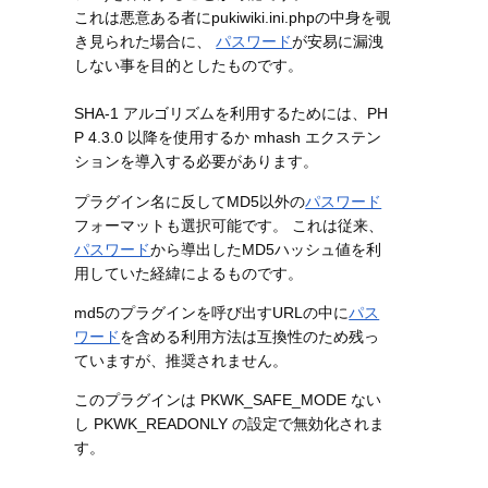
これは悪意ある者にpukiwiki.ini.phpの中身を覗
き見られた場合に、
パスワード
が安易に漏洩
しない事を目的としたものです。
SHA-1 アルゴリズムを利用するためには、PH
P 4.3.0 以降を使用するか mhash エクステン
ションを導入する必要があります。
プラグイン名に反してMD5以外の
パスワード
フォーマットも選択可能です。 これは従来、
パスワード
から導出したMD5ハッシュ値を利
用していた経緯によるものです。
md5のプラグインを呼び出すURLの中に
パス
ワード
を含める利用方法は互換性のため残っ
ていますが、推奨されません。
このプラグインは PKWK_SAFE_MODE ない
し PKWK_READONLY の設定で無効化されま
す。