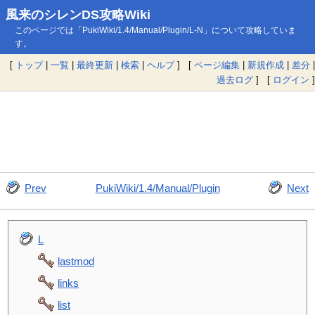
風来のシレンDS攻略Wiki
このページでは「PukiWiki/1.4/Manual/Plugin/L-N」について攻略していま
す。
[
トップ
|
一覧
|
最終更新
|
検索
|
ヘルプ
] [
ページ編集
|
新規作成
|
差分
|
過去ログ
] [
ログイン
]
Prev
PukiWiki/1.4/Manual/Plugin
Next
L
lastmod
links
list