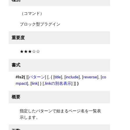
（コマンド）
ブロック型プラグイン
重要度
★★★☆☆
書式
#ls2(
[[
パターン
] [, { [
title
], [
include
], [
reverse
], [
co
mpact
], [
link
] } [,
linkの別名表示
] ]]
)
概要
指定したパターンで始まるページ名を一覧表
示します。