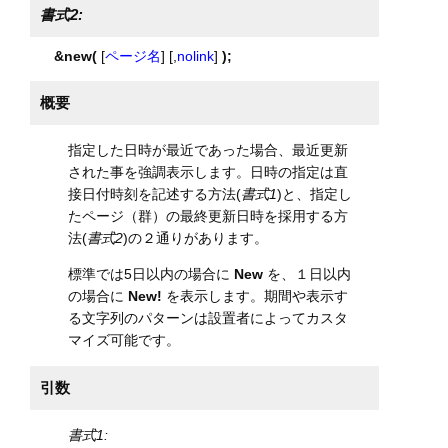
書式2:
&new(
[
ページ名
] [,
nolink
]
);
概要
指定した日時が最近であった場合、最近更新
された事を強調表示します。日時の指定は直
接日付時刻を記述する方法(
書式1
)と、指定し
たページ（群）の最終更新日時を採用する方
法(
書式2
)の２通りがあります。
標準では5日以内の場合に
New
を、１日以内
の場合に
New!
を表示します。期間や表示す
る文字列のパターンは設置者によってカスタ
マイズ可能です。
引数
書式1: