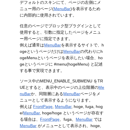
デフォルトのスキンにて、ページの左側にメ
ニュー用のページ(
MenuBar
)を表示するため
に内部的に使用されています。
任意のページでブロック型プラグインとして
使用すると、引数に指定したページをメニュ
ー用ページに指定できます。
例えば通常は
MenuBar
を表示するサイトで、h
ogeというページだけは
MenuBar
の代わりにh
ogeMenuというページを表示したい場合、ho
geというページに #menu(hogeMenu) と記述
する事で実現できます。
ソース中のMENU_ENABLE_SUBMENU をTR
UEとすると、表示中のページの上位階層の
Me
nuBar
か、同階層にある
MenuBar
ページをメ
ニューとして表示するようになります。
例えば
FrontPage
,
MenuBar
, hoge, fuga, hog
e/
MenuBar
, hoge/hoge というページが存在す
る場合は、
FrontPage
、fuga、
MenuBar
では
MenuBar
がメニューとして表示され、hoge,