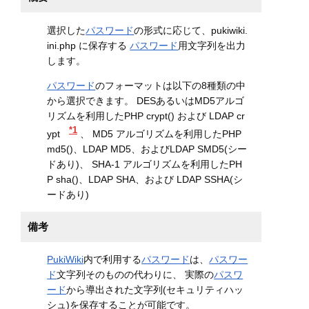
選択した
パスワード
の形式に応じて、pukiwiki.
ini.php に保存する
パスワード
用文字列を出力
します。
パスワード
のフォーマットは以下の8種類の中
から選択できます。 DESあるいはMD5アルゴ
リズムを利用したPHP crypt() および LDAP cr
*1
ypt
、 MD5 アルゴリズムを利用したPHP
md5()、LDAP MD5、およびLDAP SMD5(シー
ドあり)、 SHA-1 アルゴリズムを利用したPH
P sha()、LDAP SHA、および LDAP SSHA(シ
ードあり)
備考
PukiWiki
内で利用する
パスワード
は、
パスワー
ド
文字列そのものの代わりに、 実際の
パスワ
ード
から導出された文字列(セキュリティハッ
シュ)を保存することが可能です。