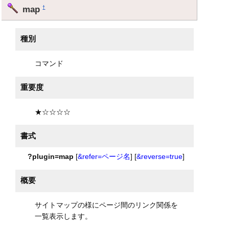
map
†
種別
コマンド
重要度
★☆☆☆☆
書式
?plugin=map
[
&refer=ページ名
] [
&reverse=true
]
概要
サイトマップの様にページ間のリンク関係を
一覧表示します。