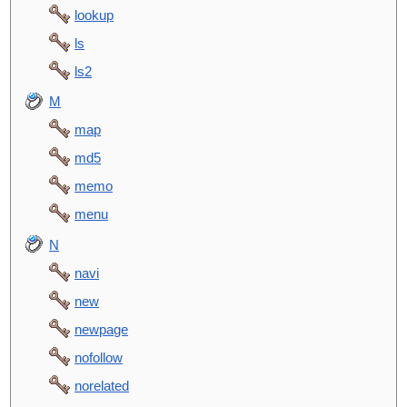
lookup
ls
ls2
M
map
md5
memo
menu
N
navi
new
newpage
nofollow
norelated