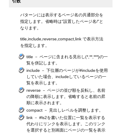
引数
パターンには表示するページ名の共通部分を
指定します。省略時は"設置したページ名/"と
なります。
title,include,reverse,compact,link で表示方法
を指定します。
title － ページに含まれる見出し(*,**,***)の一
覧を併記します。
include － 下位層のページが#includeを使用
していた場合、includeしているページの一
覧を表示します。
reverse － ページの並び順を反転し、名前
の降順に表示します。省略すると名前の昇
順に表示されます。
compact － 見出しレベルを調整します。
link － #ls2を書いた位置に一覧を表示する
代わりにリンクを表示します。このリンク
を選択すると別画面にページの一覧を表示