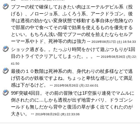
ブフーの杖で確保しておきたい肉はエーテルデビル系（投
げる）、ノロージョ系、ふくろう系、アークドラゴン。後
半は透視の効かない変身状態で移動する事自体が危険なの
で部屋の中で食べてその場で効果を使えるものを優先する
といい。もちろん浅い階でブフーの杖を拾えたならセルア
ーマー系やトド、死神等の肉は強力 --
2019年08月17日 (土) 16:54:33
ショック過ぎる。。たっぷり時間をかけて遊ぶつもりが1回
目のトライでクリアしてしまった。。。 --
2019年08月26日 (月) 22:
41:50
最後の１０数階は死神系の肉、身代わりの杖多様などで逃
げ切るのが鉄板ですよね。ちょっと卑怯な感じがして満足
感は下がるけど。 --
2019年08月26日 (月) 22:44:01
99F突破4回目。その前の冒険では1F空振り連発でマムルに
倒されたのに…しかも透視が出ず地雷ナバリ、ドラゴンシ
ールドも無しだから背中と復活の草が多く出てくれたのが
大きい。 --
2019年08月29日 (木) 22:33:06