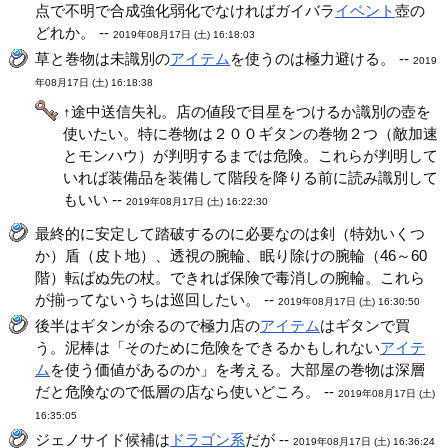
点で不明で合成強化弱化でなければガイバラ
イベント
壺の
どれか。 --
2019年08月17日 (土) 16:18:03
草と巻物は未識別の
アイテム
を使うのは極力避ける。 --
2019
年08月17日 (土) 16:18:38
↑途中送信失礼。店の値段で目星をつけるか識別の壺を
使いたい。特に巻物は２００ギタンの巻物２つ（敵加速
とモンハウ）が判明するまでは危険。これらが判明して
いれば装備品を装備して階段を降りる前に読み識別して
もいい --
2019年08月17日 (土) 16:22:30
最終的に安定して踏破するのに必要なのは剣（特効いくつ
か）盾（皮ト地）、透視の腕輪、眠り除けの腕輪（46～60
階）転ばぬ先の杖。できれば保険で毒消しの腕輪。これら
が揃ってないうちは巡回したい。 --
2019年08月17日 (土) 16:30:50
後半はギタンが余るので極力店の
アイテム
はギタンで買
う。泥棒は「そのために危険をできるかもしれない
アイテ
ム
を使う価値があるのか」を考える。大部屋の巻物は深層
だと危険なので低層の店なら使いどころ。 --
2019年08月17日 (土)
16:35:05
ジェノサイド候補は
ドラゴン系
だが --
2019年08月17日 (土) 16:36:24