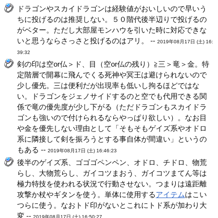
ドラゴンやスカイドラゴンは経験値がおいしいので早いう
ちに投げるのは推奨しない。５０階代後半辺りで投げるの
がベター。ただし大部屋モンハウを引いた時に対応できな
いと思うならさっさと投げるのはアリ。 --
2019年08月17日 (土) 16:
39:32
剣の印は空or仏＞ド、目（空or仏の残り）≧三＞竜＞金。特
定階層で開幕に飛んでくる死神や冥王は避けられないので
少し優先。三は便利だが出現率も低いし拘るほどではな
い。ドラゴンをジェノサイドするのと空でも代用できる関
係で竜の優先度が少し下がる（ただドラゴンもスカイドラ
ゴンも強いので付けられるならやっぱり欲しい）。なお目
や金を優先しない理由として「そもそもゲイズ系やオドロ
系に隣接して剣を振ろうとする事自体が間違い」というの
もある --
2019年08月17日 (土) 16:46:23
後半のゲイズ系、ゴゴゴペンペン、オドロ、チドロ、物荒
らし、大物荒らし、ガイコツまおう、ガイコツまてん等は
極力特技を使われる状況で行動させない。つまりは遠距離
攻撃か杖やギタンを使う。単体に使用する
アイテム
はこい
つらに使う。なおトド印がないとこれにトド系が加わり大
変 --
2019年08月17日 (土) 16:50:27