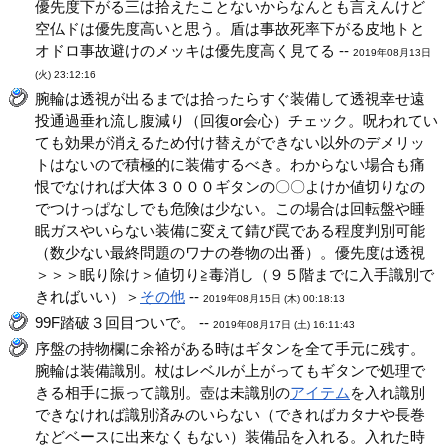
優先度下がる三は拾えたことないからなんとも言えんけど
空仏ドは優先度高いと思う。盾は事故死率下がる皮地トと
オドロ事故避けのメッキは優先度高く見てる --
2019年08月13日
(火) 23:12:16
腕輪は透視が出るまでは拾ったらすぐ装備して透視幸せ遠
投通過垂れ流し腹減り（回復or会心）チェック。呪われてい
ても効果が消えるため付け替えができない以外のデメリッ
トはないので積極的に装備するべき。わからない場合も痛
恨でなければ大体３０００ギタンの〇〇よけか値切りなの
でつけっぱなしでも危険は少ない。この場合は回転盤や睡
眠ガスやいらない装備に変えて錆び罠である程度判別可能
（数少ない最終問題のワナの巻物の出番）。優先度は透視
＞＞＞眠り除け＞値切り≧毒消し（９５階までに入手識別で
きればいい）＞
その他
--
2019年08月15日 (木) 00:18:13
99F踏破３回目ついで。 --
2019年08月17日 (土) 16:11:43
序盤の持物欄に余裕がある時はギタンを全て手元に残す。
腕輪は装備識別。杖はレベルが上がってもギタンで処理で
きる相手に振って識別。壺は未識別の
アイテム
を入れ識別
できなければ識別済みのいらない（できればカタナや長巻
などベースに出来なくもない）装備品を入れる。入れた時