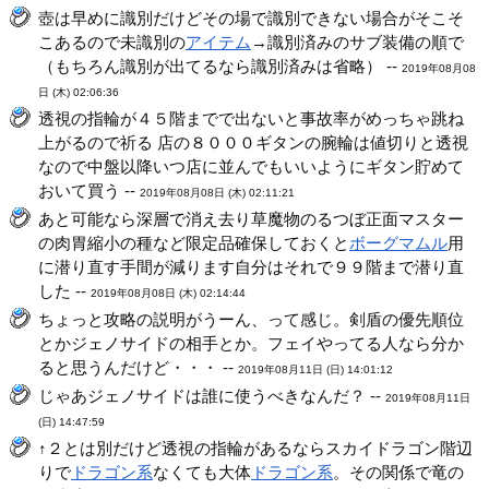
壺は早めに識別だけどその場で識別できない場合がそこそ
こあるので未識別の
アイテム
→識別済みのサブ装備の順で
（もちろん識別が出てるなら識別済みは省略） --
2019年08月08
日 (木) 02:06:36
透視の指輪が４５階までで出ないと事故率がめっちゃ跳ね
上がるので祈る 店の８０００ギタンの腕輪は値切りと透視
なので中盤以降いつ店に並んでもいいようにギタン貯めて
おいて買う --
2019年08月08日 (木) 02:11:21
あと可能なら深層で消え去り草魔物のるつぼ正面マスター
の肉胃縮小の種など限定品確保しておくと
ボーグマムル
用
に潜り直す手間が減ります自分はそれで９９階まで潜り直
した --
2019年08月08日 (木) 02:14:44
ちょっと攻略の説明がうーん、って感じ。剣盾の優先順位
とかジェノサイドの相手とか。フェイやってる人なら分か
ると思うんだけど・・・ --
2019年08月11日 (日) 14:01:12
じゃあジェノサイドは誰に使うべきなんだ？ --
2019年08月11日
(日) 14:47:59
↑２とは別だけど透視の指輪があるならスカイドラゴン階辺
りで
ドラゴン系
なくても大体
ドラゴン系
。その関係で竜の