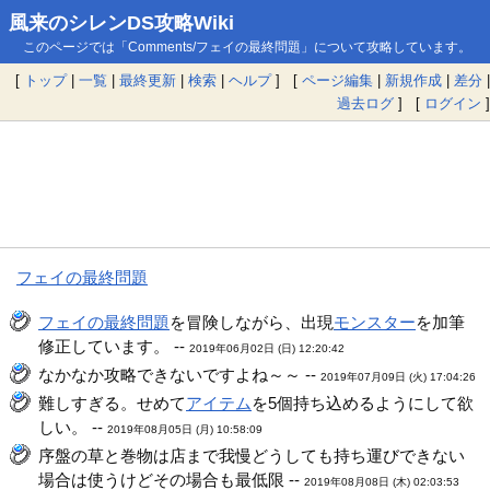
風来のシレンDS攻略Wiki
このページでは「Comments/フェイの最終問題」について攻略しています。
[
トップ
|
一覧
|
最終更新
|
検索
|
ヘルプ
] [
ページ編集
|
新規作成
|
差分
|
過去ログ
] [
ログイン
]
フェイの最終問題
フェイの最終問題
を冒険しながら、出現
モンスター
を加筆
修正しています。 --
2019年06月02日 (日) 12:20:42
なかなか攻略できないですよね～～ --
2019年07月09日 (火) 17:04:26
難しすぎる。せめて
アイテム
を5個持ち込めるようにして欲
しい。 --
2019年08月05日 (月) 10:58:09
序盤の草と巻物は店まで我慢どうしても持ち運びできない
場合は使うけどその場合も最低限 --
2019年08月08日 (木) 02:03:53