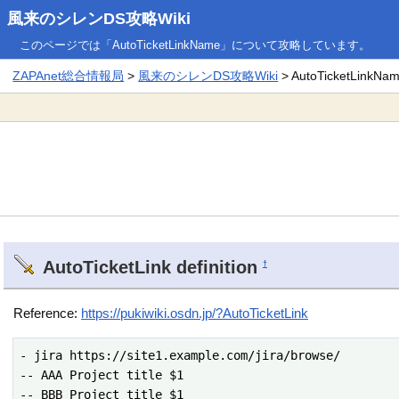
風来のシレンDS攻略Wiki
このページでは「AutoTicketLinkName」について攻略しています。
ZAPAnet総合情報局
>
風来のシレンDS攻略Wiki
> AutoTicketLinkNa
AutoTicketLink definition
†
Reference:
https://pukiwiki.osdn.jp/?AutoTicketLink
- jira https://site1.example.com/jira/browse/

-- AAA Project title $1

-- BBB Project title $1
