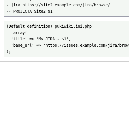
- jira https://site2.example.com/jira/browse/

-- PROJECTA Site2 $1
(Default definition) pukiwiki.ini.php

 = array(

  'title' => 'My JIRA - $1',

  'base_url' => 'https://issues.example.com/jira/browse/',

);