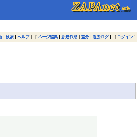
新
|
検索
|
ヘルプ
] [
ページ編集
|
新規作成
|
差分
|
過去ログ
] [
ログイン
]