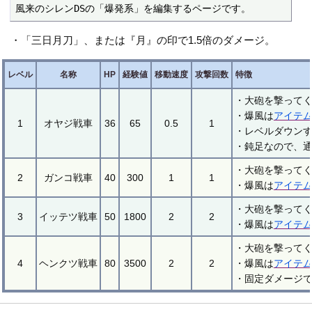
風来のシレンDSの「爆発系」を編集するページです。
・「三日月刀」、または『月』の印で1.5倍のダメージ。
レベル
名称
HP
経験値
移動速度
攻撃回数
特徴
・大砲を撃ってく
・爆風は
アイテ
1
オヤジ戦車
36
65
0.5
1
・レベルダウン
・鈍足なので、
・大砲を撃ってく
2
ガンコ戦車
40
300
1
1
・爆風は
アイテ
・大砲を撃ってく
3
イッテツ戦車
50
1800
2
2
・爆風は
アイテ
・大砲を撃ってく
4
ヘンクツ戦車
80
3500
2
2
・爆風は
アイテ
・固定ダメージ