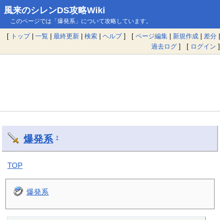
風来のシレンDS攻略Wiki
このページでは「爆発系」について攻略しています。
[
トップ
|
一覧
|
最終更新
|
検索
|
ヘルプ
] [
ページ編集
|
新規作成
|
差分
|
過去ログ
] [
ログイン
]
爆発系
†
TOP
爆発系