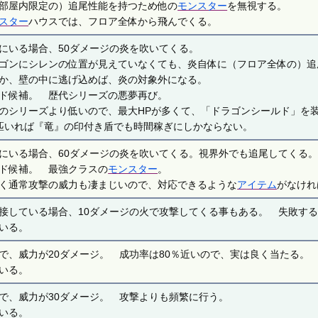
部屋内限定の）追尾性能を持つため他の
モンスター
を無視する。
スター
ハウスでは、フロア全体から飛んでくる。
にいる場合、50ダメージの炎を吹いてくる。
ゴンにシレンの位置が見えていなくても、炎自体に（フロア全体の）追
か、壁の中に逃げ込めば、炎の対象外になる。
ド候補。 歴代シリーズの悪夢再び。
のシリーズより低いので、最大HPが多くて、「ドラゴンシールド」を装
匹いれば『竜』の印付き盾でも時間稼ぎにしかならない。
にいる場合、60ダメージの炎を吹いてくる。視界外でも追尾してくる
ド候補。 最強クラスの
モンスター
。
く通常攻撃の威力も凄まじいので、対応できるような
アイテム
がなけれ
接している場合、10ダメージの火で攻撃してくる事もある。 失敗す
いる。
で、威力が20ダメージ。 成功率は80％近いので、実は良く当たる。
いる。
で、威力が30ダメージ。 攻撃よりも頻繁に行う。
いる。