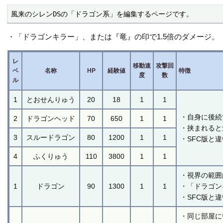
風来のシレンDSの「ドラゴン系」を編集するページです。
・「ドラゴンキラー」、または『竜』の印で1.5倍のダメージ。
レ
移動速
攻撃回
ベ
名称
HP
経験値
特徴
度
数
ル
1
とおせんりゅう
20
18
1
1
・自身に後続
2
ドラゴンヘッド
70
650
1
1
・挟まれると
3
スルードラゴン
80
1200
1
1
・SFC版と
4
ふくりゅう
110
3800
1
1
・視界の範囲
1
ドラゴン
90
1300
1
1
・「ドラゴン
・SFC版と
・同じ部屋に