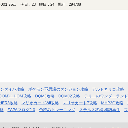
001 sec.
今日：23 昨日：24 累計：294708
モンダイパ攻略
ポケモン不思議のダンジョン攻略
アルトネリコ攻略
COM)・HOM攻略
DQMJ攻略
DQMJ2攻略
テリーのワンダーランド
HER3攻略
マリオカートWii攻略
マリオカート7攻略
MHP2G攻略
略
ZAPAブログ2.0
色読みトレーニング
ステルス将棋 棋譜再生