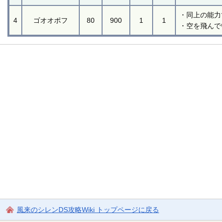
・同上の能力
4
ゴオオポフ
80
900
1
1
・空を飛んで
風来のシレンDS攻略Wiki トップページに戻る