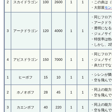
2
スカイドラゴン
100
2600
1
1
・この炎は（
・大部屋
モン
・同じフロア
・アークドラ
・透明になる
3
アークドラゴン
120
4000
1
1
・ジェノサイ
・特技率は他
・しかし、2
・同じフロア
4
アビスドラゴン
150
7000
1
1
・ジェノサイ
・炎だけでな
・シレンが隣
1
ヒーポフ
15
10
1
1
・空を飛んで
・同上の能力
2
ホノオポフ
28
45
1
1
・空を飛んで
・同上の能力
3
カエンポフ
40
220
1
1
・空を飛んで