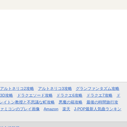
アルトネリコ2攻略
アルトネリコ3攻略
グランファンタズム攻略
3D攻略
ドラクエソード攻略
ドラクエ6攻略
ドラクエ7攻略
ド
レイトン教授と不思議な町攻略
悪魔の箱攻略
最後の時間旅行攻
ファミコンのプレイ画像
Amazon
楽天
J-POP最新人気曲ランキン