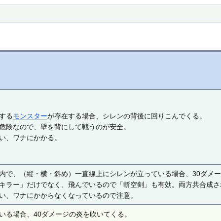
する
モンスター
が存在する場合、シレンの背後に回りこんでくる。
危険なので、壁を背にして戦うのが安全。
違い、ワナにかかる。
内で、（縦・横・斜め）一直線上にシレンが立っている場合、30ダメ
キラー」だけでなく、飛んでいるので「斬空剣」も有効。両方共合成さ
違い、ワナにかからなくなっているので注意。
いる場合、40ダメージの炎を吹いてくる。