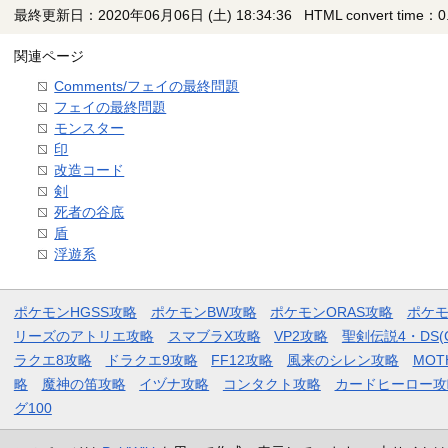
最終更新日：2020年06月06日 (土) 18:34:36
HTML convert time：0.
関連ページ
Comments/フェイの最終問題
フェイの最終問題
モンスター
印
改造コード
剣
死者の谷底
盾
浮遊系
ポケモンHGSS攻略
ポケモンBW攻略
ポケモンORAS攻略
ポケ
リーズのアトリエ攻略
スマブラX攻略
VP2攻略
聖剣伝説4・DS(
ラクエ8攻略
ドラクエ9攻略
FF12攻略
風来のシレン攻略
MOT
略
魔神の笛攻略
イヅナ攻略
コンタクト攻略
カードヒーロー攻
グ100