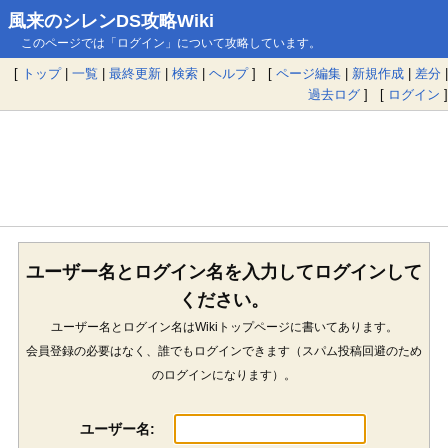
風来のシレンDS攻略Wiki
このページでは「ログイン」について攻略しています。
[
トップ
|
一覧
|
最終更新
|
検索
|
ヘルプ
] [
ページ編集
|
新規作成
|
差分
|
過去ログ
] [
ログイン
]
ユーザー名とログイン名を入力してログインして
ください。
ユーザー名とログイン名はWikiトップページに書いてあります。
会員登録の必要はなく、誰でもログインできます（スパム投稿回避のため
のログインになります）。
ユーザー名: