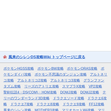
風来のシレンDS攻略Wiki トップページに戻る
ポケモンHGSS攻略
ポケモンBW攻略
ポケモンORAS攻略
ポ
ケモンダイパ攻略
ポケモン不思議のダンジョン攻略
アルトネリ
コ攻略
アルトネリコ2攻略
アルトネリコ3攻略
グランファン
タズム攻略
リーズのアトリエ攻略
スマブラX攻略
VP2攻略
聖剣伝説4・DS(COM)・HOM攻略
DQMJ攻略
DQMJ2攻略
テ
リーのワンダーランド3D攻略
ドラクエソード攻略
ドラクエ6攻
略
ドラクエ7攻略
ドラクエ8攻略
ドラクエ9攻略
FF12攻略
風来のシレン攻略
MOTHER3攻略
マリオカートWii攻略
マリ