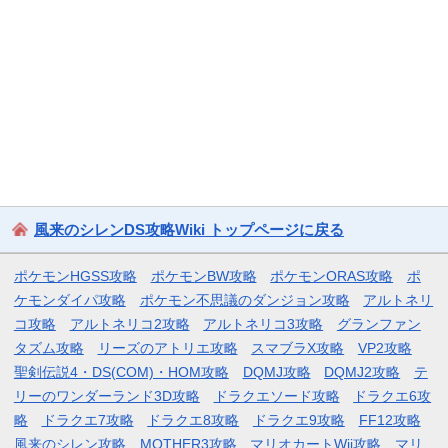
風来のシレンDS攻略Wiki トップページに戻る
ポケモンHGSS攻略
ポケモンBW攻略
ポケモンORAS攻略
ポ
ケモンダイパ攻略
ポケモン不思議のダンジョン攻略
アルトネリ
コ攻略
アルトネリコ2攻略
アルトネリコ3攻略
グランファン
タズム攻略
リーズのアトリエ攻略
スマブラX攻略
VP2攻略
聖剣伝説4・DS(COM)・HOM攻略
DQMJ攻略
DQMJ2攻略
テ
リーのワンダーランド3D攻略
ドラクエソード攻略
ドラクエ6攻
略
ドラクエ7攻略
ドラクエ8攻略
ドラクエ9攻略
FF12攻略
風来のシレン攻略
MOTHER3攻略
マリオカートWii攻略
マリ