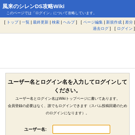
風来のシレンDS攻略Wiki
このページでは「ログイン」について攻略しています。
[
トップ
|
一覧
|
最終更新
|
検索
|
ヘルプ
] [
ページ編集
|
新規作成
|
差分
|
過去ログ
] [
ログイン
]
ユーザー名とログイン名を入力してログインして
ください。
ユーザー名とログイン名はWikiトップページに書いてあります。
会員登録の必要はなく、誰でもログインできます（スパム投稿回避のため
のログインになります）。
ユーザー名: