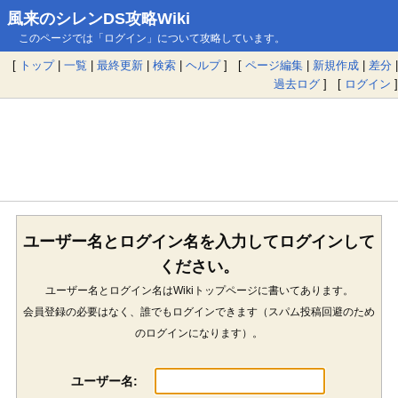
風来のシレンDS攻略Wiki
このページでは「ログイン」について攻略しています。
[
トップ
|
一覧
|
最終更新
|
検索
|
ヘルプ
] [
ページ編集
|
新規作成
|
差分
|
過去ログ
] [
ログイン
]
ユーザー名とログイン名を入力してログインして
ください。
ユーザー名とログイン名はWikiトップページに書いてあります。
会員登録の必要はなく、誰でもログインできます（スパム投稿回避のため
のログインになります）。
ユーザー名: