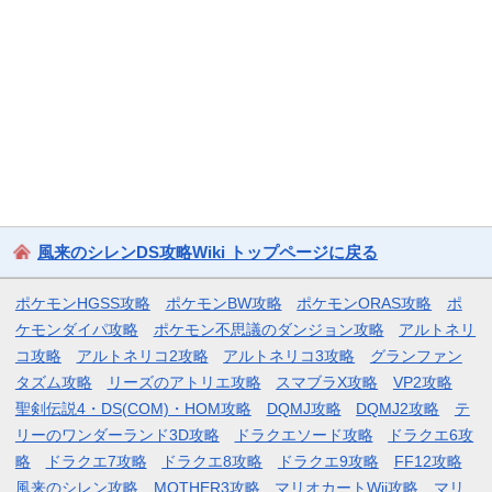
風来のシレンDS攻略Wiki トップページに戻る
ポケモンHGSS攻略
ポケモンBW攻略
ポケモンORAS攻略
ポ
ケモンダイパ攻略
ポケモン不思議のダンジョン攻略
アルトネリ
コ攻略
アルトネリコ2攻略
アルトネリコ3攻略
グランファン
タズム攻略
リーズのアトリエ攻略
スマブラX攻略
VP2攻略
聖剣伝説4・DS(COM)・HOM攻略
DQMJ攻略
DQMJ2攻略
テ
リーのワンダーランド3D攻略
ドラクエソード攻略
ドラクエ6攻
略
ドラクエ7攻略
ドラクエ8攻略
ドラクエ9攻略
FF12攻略
風来のシレン攻略
MOTHER3攻略
マリオカートWii攻略
マリ