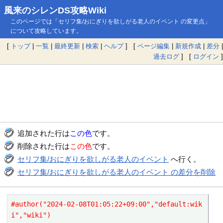
風来のシレンDS攻略Wiki
このページでは「セリフ集/おにぎりを欲しがる老人のイベント の変更点」
について攻略しています。
[
トップ
|
一覧
|
最終更新
|
検索
|
ヘルプ
] [
ページ編集
|
新規作成
|
差分
|
過去ログ
] [
ログイン
]
追加された行は
この色
です。
削除された行は
この色
です。
セリフ集/おにぎりを欲しがる老人のイベント
へ行く。
セリフ集/おにぎりを欲しがる老人のイベント の差分を削除
#author("2024-02-08T01:05:22+09:00","default:wik
i","wiki")