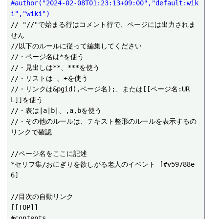
#author("2024-02-08T01:23:13+09:00","default:wik
i","wiki")
// "//"で始まる行はコメント行で、ページには出力されま
せん

//以下のルールに従って編集してください

//・ページ名は*を使う

//・見出しは**、***を使う

//・リストは-、+を使う

//・リンクは&pgid(,ページ名);、または[[ページ名:UR
L]]を使う

//・表は|a|b|、,a,bを使う

//・その他のルールは、テキスト整形のルールを表示するの
リンクで確認

//ページ名をここに記述

*セリフ集/おにぎりを欲しがる老人のイベント [#v59788e
6]

//目次の自動リンク

[[TOP]]

#contents
