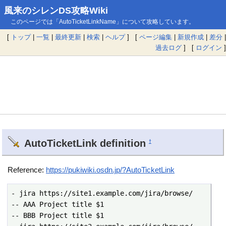
風来のシレンDS攻略Wiki
このページでは「AutoTicketLinkName」について攻略しています。
[
トップ
|
一覧
|
最終更新
|
検索
|
ヘルプ
] [
ページ編集
|
新規作成
|
差分
|
過去ログ
] [
ログイン
]
AutoTicketLink definition
†
Reference:
https://pukiwiki.osdn.jp/?AutoTicketLink
- jira https://site1.example.com/jira/browse/

-- AAA Project title $1

-- BBB Project title $1
