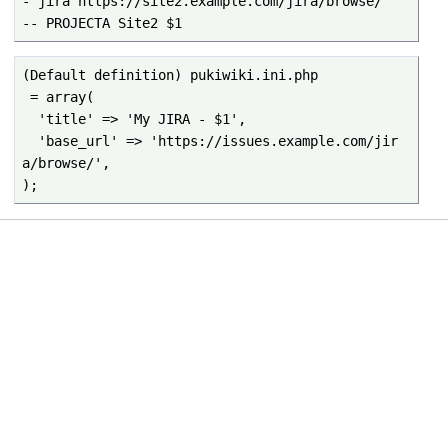
- jira https://site2.example.com/jira/browse/

-- PROJECTA Site2 $1
(Default definition) pukiwiki.ini.php

 = array(

  'title' => 'My JIRA - $1',

  'base_url' => 'https://issues.example.com/jir
a/browse/',

);