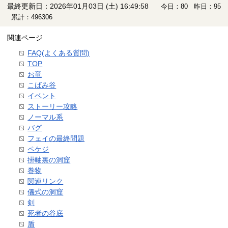
最終更新日：2026年01月03日 (土) 16:49:58
今日：80 昨日：95
累計：496306
関連ページ
FAQ(よくある質問)
TOP
お竜
こばみ谷
イベント
ストーリー攻略
ノーマル系
バグ
フェイの最終問題
ペケジ
掛軸裏の洞窟
巻物
関連リンク
儀式の洞窟
剣
死者の谷底
盾