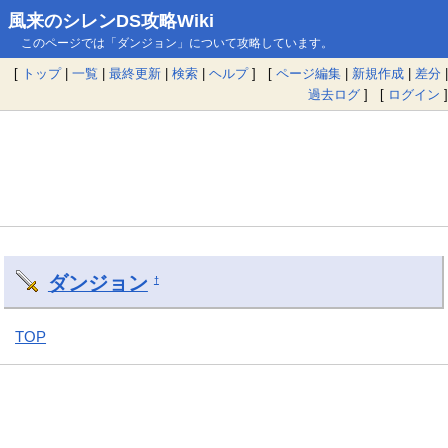
風来のシレンDS攻略Wiki
このページでは「ダンジョン」について攻略しています。
[
トップ
|
一覧
|
最終更新
|
検索
|
ヘルプ
] [
ページ編集
|
新規作成
|
差分
|
過去ログ
] [
ログイン
]
ダンジョン
†
TOP