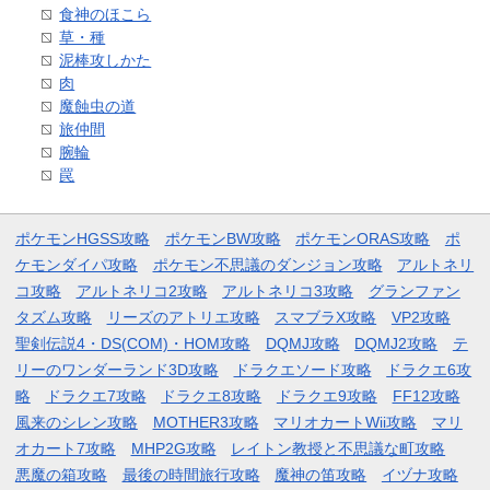
食神のほこら
草・種
泥棒攻しかた
肉
魔蝕虫の道
旅仲間
腕輪
罠
ポケモンHGSS攻略
ポケモンBW攻略
ポケモンORAS攻略
ポ
ケモンダイパ攻略
ポケモン不思議のダンジョン攻略
アルトネリ
コ攻略
アルトネリコ2攻略
アルトネリコ3攻略
グランファン
タズム攻略
リーズのアトリエ攻略
スマブラX攻略
VP2攻略
聖剣伝説4・DS(COM)・HOM攻略
DQMJ攻略
DQMJ2攻略
テ
リーのワンダーランド3D攻略
ドラクエソード攻略
ドラクエ6攻
略
ドラクエ7攻略
ドラクエ8攻略
ドラクエ9攻略
FF12攻略
風来のシレン攻略
MOTHER3攻略
マリオカートWii攻略
マリ
オカート7攻略
MHP2G攻略
レイトン教授と不思議な町攻略
悪魔の箱攻略
最後の時間旅行攻略
魔神の笛攻略
イヅナ攻略