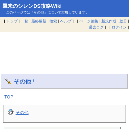
風来のシレンDS攻略Wiki
このページでは「その他」について攻略しています。
[
トップ
|
一覧
|
最終更新
|
検索
|
ヘルプ
] [
ページ編集
|
新規作成
|
差分
|
過去ログ
] [
ログイン
]
その他
†
TOP
その他