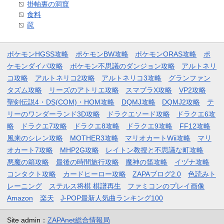
掛軸裏の洞窟
食料
罠
ポケモンHGSS攻略
ポケモンBW攻略
ポケモンORAS攻略
ポ
ケモンダイパ攻略
ポケモン不思議のダンジョン攻略
アルトネリ
コ攻略
アルトネリコ2攻略
アルトネリコ3攻略
グランファン
タズム攻略
リーズのアトリエ攻略
スマブラX攻略
VP2攻略
聖剣伝説4・DS(COM)・HOM攻略
DQMJ攻略
DQMJ2攻略
テ
リーのワンダーランド3D攻略
ドラクエソード攻略
ドラクエ6攻
略
ドラクエ7攻略
ドラクエ8攻略
ドラクエ9攻略
FF12攻略
風来のシレン攻略
MOTHER3攻略
マリオカートWii攻略
マリ
オカート7攻略
MHP2G攻略
レイトン教授と不思議な町攻略
悪魔の箱攻略
最後の時間旅行攻略
魔神の笛攻略
イヅナ攻略
コンタクト攻略
カードヒーロー攻略
ZAPAブログ2.0
色読みト
レーニング
ステルス将棋 棋譜再生
ファミコンのプレイ画像
Amazon
楽天
J-POP最新人気曲ランキング100
Site admin：
ZAPAnet総合情報局