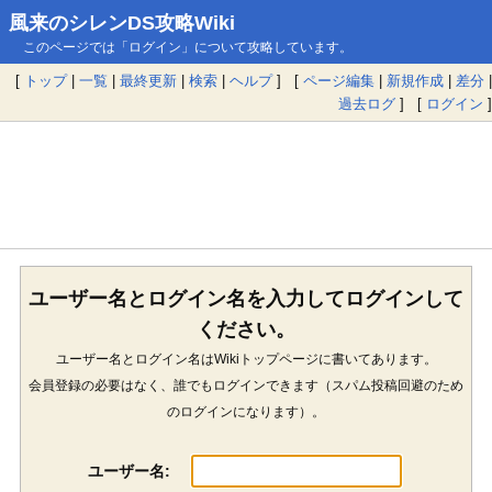
風来のシレンDS攻略Wiki
このページでは「ログイン」について攻略しています。
[
トップ
|
一覧
|
最終更新
|
検索
|
ヘルプ
] [
ページ編集
|
新規作成
|
差分
|
過去ログ
] [
ログイン
]
ユーザー名とログイン名を入力してログインして
ください。
ユーザー名とログイン名はWikiトップページに書いてあります。
会員登録の必要はなく、誰でもログインできます（スパム投稿回避のため
のログインになります）。
ユーザー名: