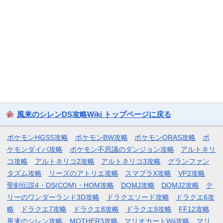
風来のシレンDS攻略Wiki トップページに戻る
ポケモンHGSS攻略
ポケモンBW攻略
ポケモンORAS攻略
ポ
ケモンダイパ攻略
ポケモン不思議のダンジョン攻略
アルトネリ
コ攻略
アルトネリコ2攻略
アルトネリコ3攻略
グランファン
タズム攻略
リーズのアトリエ攻略
スマブラX攻略
VP2攻略
聖剣伝説4・DS(COM)・HOM攻略
DQMJ攻略
DQMJ2攻略
テ
リーのワンダーランド3D攻略
ドラクエソード攻略
ドラクエ6攻
略
ドラクエ7攻略
ドラクエ8攻略
ドラクエ9攻略
FF12攻略
風来のシレン攻略
MOTHER3攻略
マリオカートWii攻略
マリ