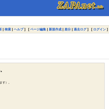
新
|
検索
|
ヘルプ
] [
ページ編集
|
新規作成
|
差分
|
過去ログ
] [
ログイン
]
い。
ます）。