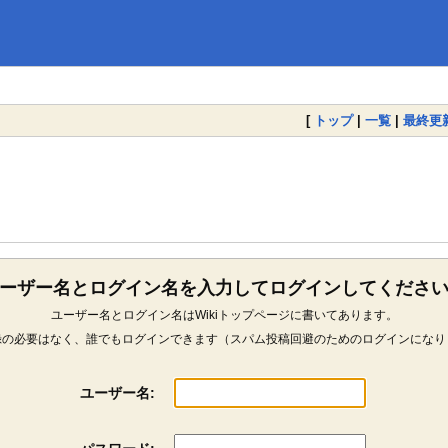
[
トップ
|
一覧
|
最終更
ーザー名とログイン名を入力してログインしてくださ
ユーザー名とログイン名はWikiトップページに書いてあります。
録の必要はなく、誰でもログインできます（スパム投稿回避のためのログインになり
ユーザー名: