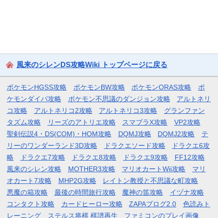
風来のシレンDS攻略Wiki トップページに戻る
ポケモンHGSS攻略
ポケモンBW攻略
ポケモンORAS攻略
ポ
ケモンダイパ攻略
ポケモン不思議のダンジョン攻略
アルトネリ
コ攻略
アルトネリコ2攻略
アルトネリコ3攻略
グランファン
タズム攻略
リーズのアトリエ攻略
スマブラX攻略
VP2攻略
聖剣伝説4・DS(COM)・HOM攻略
DQMJ攻略
DQMJ2攻略
テ
リーのワンダーランド3D攻略
ドラクエソード攻略
ドラクエ6攻
略
ドラクエ7攻略
ドラクエ8攻略
ドラクエ9攻略
FF12攻略
風来のシレン攻略
MOTHER3攻略
マリオカートWii攻略
マリ
オカート7攻略
MHP2G攻略
レイトン教授と不思議な町攻略
悪魔の箱攻略
最後の時間旅行攻略
魔神の笛攻略
イヅナ攻略
コンタクト攻略
カードヒーロー攻略
ZAPAブログ2.0
色読みト
レーニング
ステルス将棋 棋譜再生
ファミコンのプレイ画像