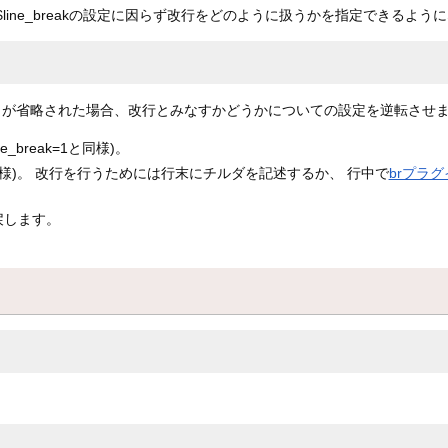
、 $line_breakの設定に因らず改行をどのように扱うかを指定できるよう
タが省略された場合、改行とみなすかどうかについての設定を逆転させ
break=1と同様)。
k=0と同様)。 改行を行うためには行末にチルダを記述するか、 行中で
brプラグ
に戻します。