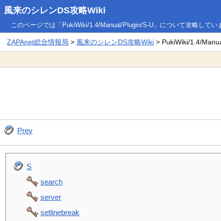
風来のシレンDS攻略Wiki
このページでは「PukiWiki/1.4/Manual/Plugin/S-U」について攻略して
ZAPAnet総合情報局
>
風来のシレンDS攻略Wiki
> PukiWiki/1.4/Manua
Prev
S
search
server
setlinebreak