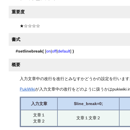
重要度
★☆☆☆☆
書式
#setlinebreak(
[
on
|
off
|
default
]
)
概要
入力文章中の改行を改行とみなすかどうかの設定を行います
PukiWiki
が入力文章中の改行をどのように扱うかはpukiwiki.i
入力文章
$line_break=0;
文章１
文章１文章２
文章２