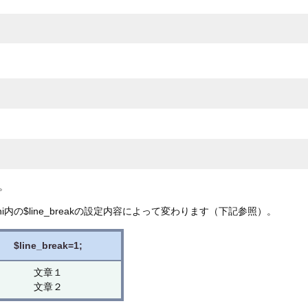
。
ni内の$line_breakの設定内容によって変わります（下記参照）。
$line_break=1;
文章１
文章２