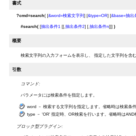
書式
?cmd=search
{ [
&word=検索文字列
] [
&type=OR
] [
&base=抽
#search(
[
抽出条件1
[[,
抽出条件2
] [,
抽出条件n
]]]
)
概要
検索文字列の入力フォームを表示し、 指定した文字列を含
引数
コマンド:
パラメータには検索条件を指定します。
word － 検索する文字列を指定します。省略時は検索
type － 'OR' 指定時、OR検索を行います。省略時はA
ブロック型プラグイン: