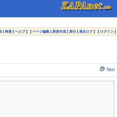
新
|
検索
|
ヘルプ
] [
ページ編集
|
新規作成
|
差分
|
過去ログ
] [
ログイン
]
Next