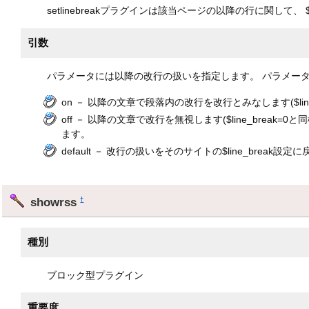
setlinebreakプラグインは該当ページの以降の行に関して
引数
パラメータには以降の改行の扱いを指定します。 パラメー
on － 以降の文章で段落内の改行を改行とみなします($line_
off － 以降の文章で改行を無視します($line_brea
ます。
default － 改行の扱いをそのサイトの$line_break設定
showrss
†
種別
ブロック型プラグイン
重要度