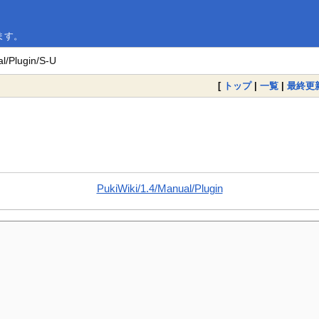
います。
l/Plugin/S-U
[
トップ
|
一覧
|
最終更
PukiWiki/1.4/Manual/Plugin