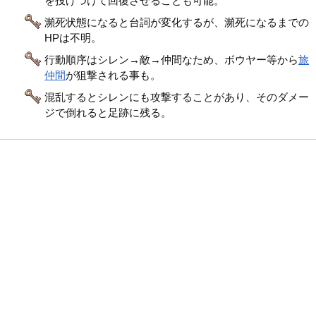
を投げつけて回復させることも可能。
瀕死状態になると台詞が変化するが、瀕死になるまでの
HPは不明。
行動順序はシレン→敵→仲間なため、ボウヤー等から
旅
仲間
が狙撃される事も。
混乱するとシレンにも攻撃することがあり、そのダメー
ジで倒れると足跡に残る。