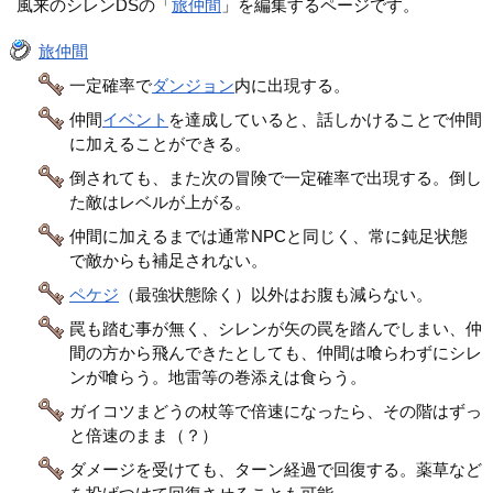
風来のシレンDSの「
旅仲間
」を編集するページです。
旅仲間
一定確率で
ダンジョン
内に出現する。
仲間
イベント
を達成していると、話しかけることで仲間
に加えることができる。
倒されても、また次の冒険で一定確率で出現する。倒し
た敵はレベルが上がる。
仲間に加えるまでは通常NPCと同じく、常に鈍足状態
で敵からも補足されない。
ペケジ
（最強状態除く）以外はお腹も減らない。
罠も踏む事が無く、シレンが矢の罠を踏んでしまい、仲
間の方から飛んできたとしても、仲間は喰らわずにシレ
ンが喰らう。地雷等の巻添えは食らう。
ガイコツまどうの杖等で倍速になったら、その階はずっ
と倍速のまま（？）
ダメージを受けても、ターン経過で回復する。薬草など