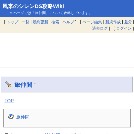
風来のシレンDS攻略Wiki
このページでは「旅仲間」について攻略しています。
[
トップ
|
一覧
|
最終更新
|
検索
|
ヘルプ
] [
ページ編集
|
新規作成
|
差分
|
過去ログ
] [
ログイン
]
旅仲間
†
TOP
旅仲間