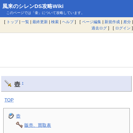
風来のシレンDS攻略Wiki
このページでは「壷」について攻略しています。
[
トップ
|
一覧
|
最終更新
|
検索
|
ヘルプ
] [
ページ編集
|
新規作成
|
差分
|
過去ログ
] [
ログイン
]
壺
†
TOP
壺
販売、買取表