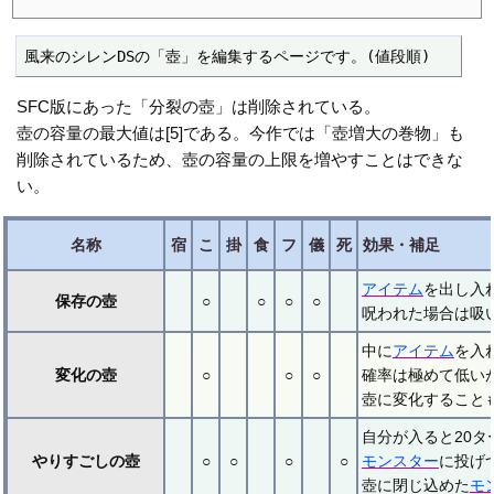
風来のシレンDSの「壺」を編集するページです。(値段順)
SFC版にあった「分裂の壺」は削除されている。
壺の容量の最大値は[5]である。今作では「壺増大の巻物」も
削除されているため、壺の容量の上限を増やすことはできな
い。
名称
宿
こ
掛
食
フ
儀
死
効果・補足
アイテム
を出し入
保存の壺
○
○
○
○
呪われた場合は吸
中に
アイテム
を入
変化の壺
○
○
○
確率は極めて低い
壺に変化することも
自分が入ると20
やりすごしの壺
○
○
○
○
モンスター
に投げ
壺に閉じ込めた
モ