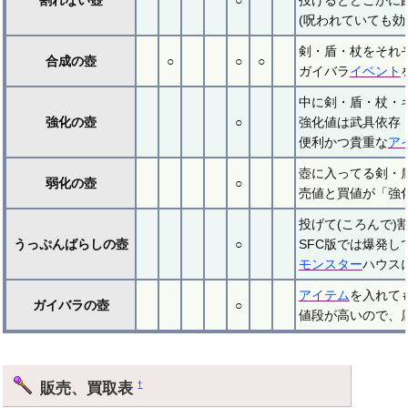
(呪われていても
剣・盾・杖をそれ
合成の壺
○
○
○
ガイバラ
イベント
中に剣・盾・杖・
強化の壺
○
強化値は武具依存（
便利かつ貴重な
ア
壺に入ってる剣・
弱化の壺
○
売値と買値が「強
投げて(ころんで
うっぷんばらしの壺
○
SFC版では爆発し
モンスター
ハウス
アイテム
を入れて
ガイバラの壺
○
値段が高いので、
販売、買取表
†