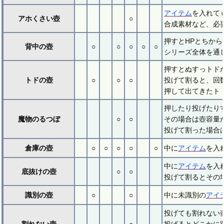
アイテム
を入れて
アホくさい壺
○
合成素材など、必
押すとHPとちから
背中の壺
○
○
○
○
○
シリーズ全体を通
押すとぬすっトド
トドの壺
○
○
○
投げて割ると、回
押して出てきたト
押したり投げたり
魔物のるつぼ
○
○
その場合は壺容量が
投げて割った場合は
倉庫の壺
○
○
○
○
○
中に
アイテム
を入
中に
アイテム
を入
底抜けの壺
○
○
投げて割るとその
識別の壺
○
○
中に未識別の
アイ
投げても割れない
割れない壺
○
投げるとどこかに