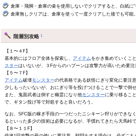
倉庫・飛脚・倉庫の壷を使用しないでクリアすると、白紙に"
倉庫無しクリアは、倉庫を使って一度クリアした後でも可能
階層別攻略
†
【１〜４F】
基本的にはフロア全体を探索し、
アイテム
をかき集めていくこと
スター
はいないが、３Fからのハブーンは攻撃力が高いため要注
【５〜７F】
アイテム
破壊
モンスター
の代表格である妖怪にぎり変化に要注
少しもったいないが、おにぎり等を投げつけることで一撃で倒
また、鬼面武者は倒すと幽霊になり他
モンスター
に乗り移るこ
で、ギタン投げ等で対処すると良いだろう。
なお、SFC版の稼ぎ手段の一つだったニシキーン狩りができな
るといった多少の技術は必要になるが、手慣れてきたら天馬峠で
【８〜１１F】
倍速1回攻撃の死の使いに要注意。戦闘をする場合は、必ずこち