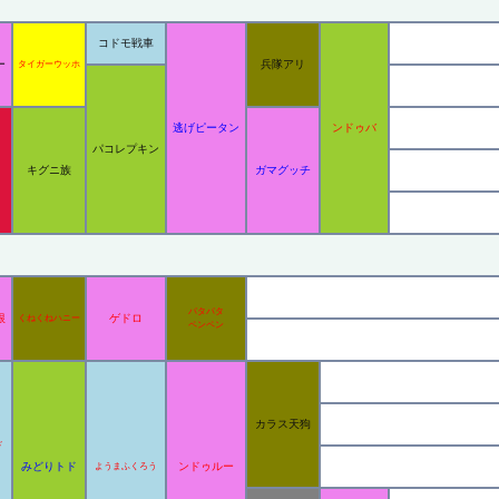
コドモ戦車
ー
兵隊アリ
タイガーウッホ
逃げピータン
ンドゥバ
パコレプキン
キグニ族
ガマグッチ
パタパタ
根
ゲドロ
くねくねハニー
ペンペン
カラス天狗
ド
みどりトド
ンドゥルー
ようまふくろう