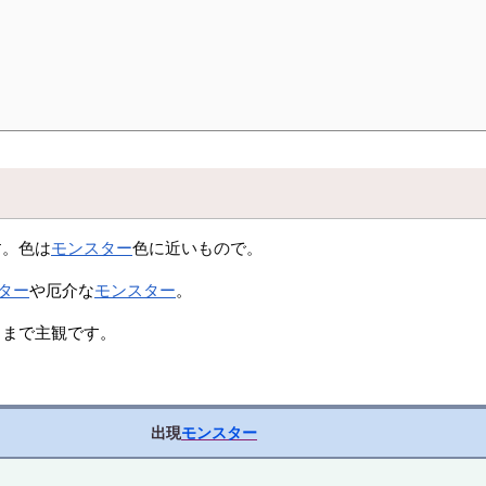
す。色は
モンスター
色に近いもので。
ター
や厄介な
モンスター
。
くまで主観です。
出現
モンスター