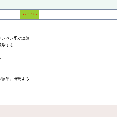
タイガーウホホ
ペンペン系が追加
登場する
た
が後半に出現する