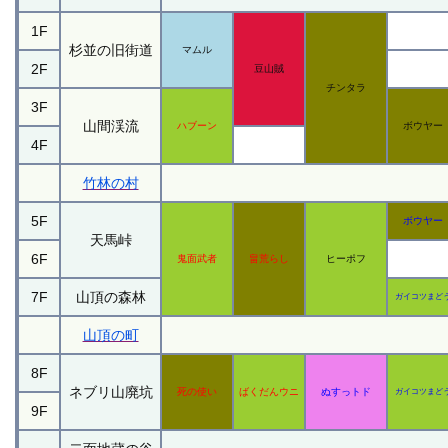
1F
杉並の旧街道
マムル
2F
豆山賊
チンタラ
3F
山間渓流
ハブーン
ボウヤー
4F
竹林の村
5F
ボウヤー
天馬峠
6F
鬼面武者
畠荒らし
ヒーポフ
7F
山頂の森林
ガイコツまど
山頂の町
8F
ネブリ山廃坑
死の使い
ばくだんウニ
ぬすっトド
ガイコツまど
9F