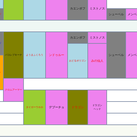
カエンポフ
ミストノス
ド
シューベル
メンベ
カエンポフ
ミストノス
ド
ンドゥルー
シューベル
メンベ
パコレプキーナ
ようまふくろう
みの仙人
おどるポリゴン
ン
クロムアーマー
ドラゴン
デブーチョ
ドラゴン
タイガーウホホ
ヘッド