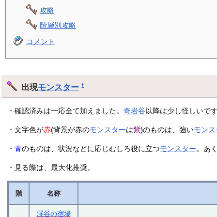
攻略
階層別攻略
コメント
出現
モンスター
†
・確認済みは一応全て加えました。
奇岩谷
以降は少し怪しいで
・文字色が
赤
(背景が赤の
モンスター
は
紫
)のものは、強い
モンス
・
青
のものは、状況などに応じむしろ役に立つ
モンスター
。あ
・見る際は、最大化推奨。
階
名称
渓谷の宿場