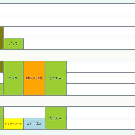
ガマラ
ガマラ
ぴーたん
妖怪にぎり変化
う
ぴーたん
う
コドモ戦車
タイガーウッホ