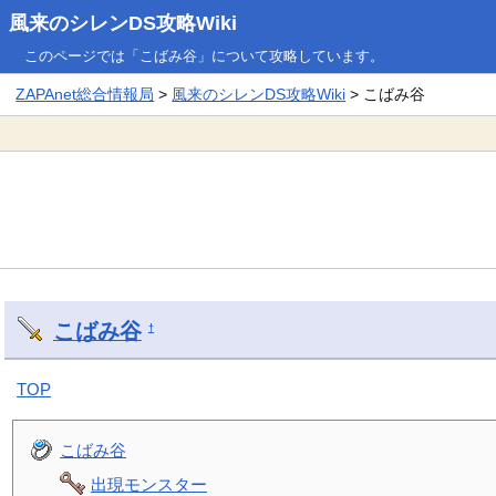
風来のシレンDS攻略Wiki
このページでは「こばみ谷」について攻略しています。
ZAPAnet総合情報局
>
風来のシレンDS攻略Wiki
> こばみ谷
こばみ谷
†
TOP
こばみ谷
出現モンスター