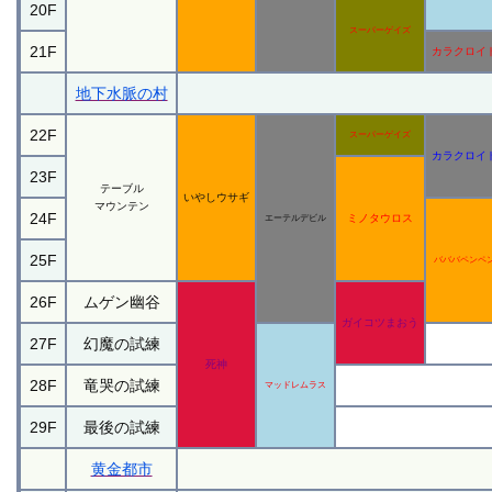
20F
スーパーゲイズ
21F
カラクロイ
地下水脈の村
22F
スーパーゲイズ
カラクロイ
23F
テーブル
いやしウサギ
マウンテン
24F
ミノタウロス
エーテルデビル
25F
バババペンペ
26F
ムゲン幽谷
ガイコツまおう
27F
幻魔の試練
死神
28F
竜哭の試練
マッドレムラス
29F
最後の試練
黄金都市