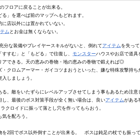
のフロアに戻ることが出来る。
どる」を選べば前のマップへもどれます。
的に店以外には置かれていない。
イテム
とお金は無くならない。
、充分な装備やプレイヤースキルがないと、倒れて
アイテム
を失って
「すすむ」と「もどる」で往復し、
モンスター
ハウスやお店で道具
リアできる。天の恵みの巻物・地の恵みの巻物で鍛えれば◎
ズ・クロムアーマー・ガイコツまおうといった、嫌な特殊攻撃持ち
突入しましょう。
ある。敵をいたずらにレベルアップさせてしまう事もあるため注意
但し、最後のボス対策手段が全く無い場合は、良い
アイテム
がある
カラクロイドに振って落とし穴を作ってもらおう。
も気を配ろう。
物を2回でボス以外倒すことが出来る。 ボスは鈍足の杖でも振っ