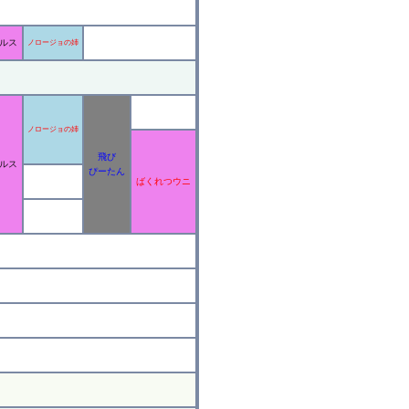
ルス
ノロージョの姉
ノロージョの姉
飛び
ルス
ぴーたん
ばくれつウニ