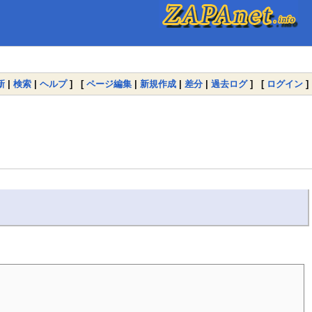
新
|
検索
|
ヘルプ
] [
ページ編集
|
新規作成
|
差分
|
過去ログ
] [
ログイン
]