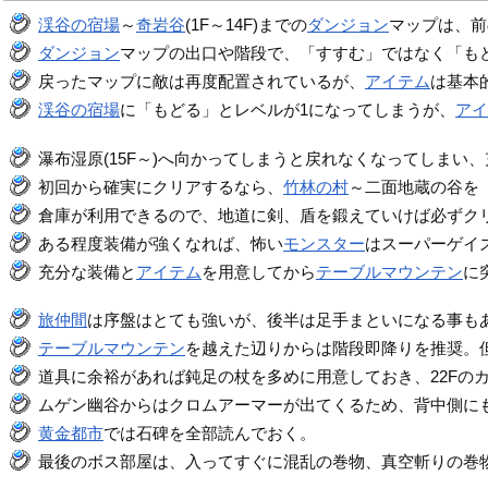
渓谷の宿場
～
奇岩谷
(1F～14F)までの
ダンジョン
マップは、前
ダンジョン
マップの出口や階段で、「すすむ」ではなく「も
戻ったマップに敵は再度配置されているが、
アイテム
は基本
渓谷の宿場
に「もどる」とレベルが1になってしまうが、
ア
瀑布湿原(15F～)へ向かってしまうと戻れなくなってしまい
初回から確実にクリアするなら、
竹林の村
～二面地蔵の谷を
倉庫が利用できるので、地道に剣、盾を鍛えていけば必ずク
ある程度装備が強くなれば、怖い
モンスター
はスーパーゲイ
充分な装備と
アイテム
を用意してから
テーブルマウンテン
に
旅仲間
は序盤はとても強いが、後半は足手まといになる事も
テーブルマウンテン
を越えた辺りからは階段即降りを推奨。
道具に余裕があれば鈍足の杖を多めに用意しておき、22Fの
ムゲン幽谷からはクロムアーマーが出てくるため、背中側に
黄金都市
では石碑を全部読んでおく。
最後のボス部屋は、入ってすぐに混乱の巻物、真空斬りの巻