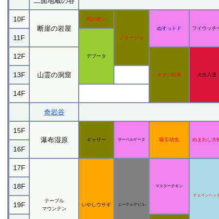
二面地蔵の谷
10F
死の使い
断崖の岩屋
ぬすっトド
フイウッチ
11F
ノロージョ
12F
デブータ
13F
山霊の洞窟
オヤジ戦車
火炎入道
14F
奇岩谷
15F
瀑布湿原
ギャザー
吸引幼虫
めまわし大
サーベルゲータ
16F
17F
18F
マスターチキン
チェインヘッ
テーブル
19F
いやしウサギ
エーテルデビル
マウンテン