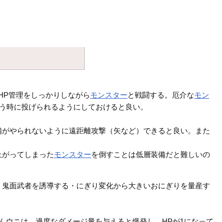
HP管理をしっかりしながら
モンスター
と戦闘する。厄介な
モン
う時に投げられるようにしておけると良い。
備がやられないように遠距離攻撃（矢など）できると良い。また
上がってしまった
モンスター
を倒すことは低層装備だと難しいの
、鬼面武者を誘導する・にぎり変化から大きいおにぎりを量産す
んウニは、過度なダメージ量を与えると爆発し、HPが1になって