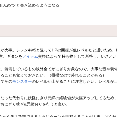
ぜんめつ"と書き込めるようになる
。
が大事。シレン4や5と違ってHPの回復が低レベルだと遅いため、
意。ギタンを
アイテム
交換によって持ち物として所持し、いざとい
意。装備しているもの以外全てがにぎり対象なので、大事な壺や装
せることも覚えておきたい。（投擲なので外れることがある）
とでその
モンスター
のレベルが上がることに注意したい。レベルが
くなった代わりに妖怪にぎり元締の経験値が大幅アップしてるため
おにぎり稼ぎ&元締狩りを行うと良い。
らから先手攻撃できるようにターンを調整することが大事。ばくだ