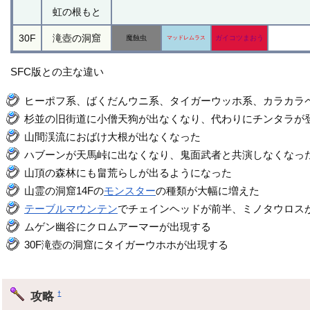
虹の根もと
30F
滝壺の洞窟
魔蝕虫
ガイコツまおう
マッドレムラス
SFC版との主な違い
ヒーポフ系、ばくだんウニ系、タイガーウッホ系、カラカラ
杉並の旧街道に小僧天狗が出なくなり、代わりにチンタラが
山間渓流におばけ大根が出なくなった
ハブーンが天馬峠に出なくなり、鬼面武者と共演しなくなっ
山頂の森林にも畠荒らしが出るようになった
山霊の洞窟14Fの
モンスター
の種類が大幅に増えた
テーブルマウンテン
でチェインヘッドが前半、ミノタウロス
ムゲン幽谷にクロムアーマーが出現する
30F滝壺の洞窟にタイガーウホホが出現する
攻略
†