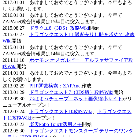
2017.01.01 あけましておめでとうございます。本年もよろ
しくお願いします。
2016.01.01 あけましておめでとうございます。今年で
ZAPAnet総合情報局は15年目に突入します。
2015.08.27
ドラクエ8（3DS）攻略Wiki
開始
2015.07.27
ドラゴンクエスト11 過ぎ去りし時を求めて 攻略
Wiki
開始
2015.01.01 あけましておめでとうございます。今年で
ZAPAnet総合情報局は14年目に突入します。
2014.11.18
ポケモン オメガルビー・アルファサファイア攻
略Wiki
開始
2014.01.01 あけましておめでとうございます。今年もよろ
しくお願いします。
2013.02.29
PHP関数検索：ZAPAnet
作成
2013.01.29
ドラゴンクエスト7（3DS版）攻略Wiki
開始
2012.09.30
おはようチューブ：ネット画像縮小サイト
がリ
ニューアルオープン！
2012.07.24
ドラゴンクエスト10攻略Wiki
、
ドラゴンクエス
ト11攻略Wiki
オープン！
2012.07.23
楽天kobo Touch活用メモ
開始
2012.05.30
ドラゴンクエストモンスターズ テリーのワンダ