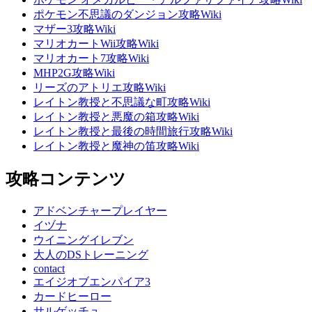
ポケモン不思議のダンジョン攻略Wiki
マザー3攻略Wiki
マリオカートWii攻略Wiki
マリオカート7攻略Wiki
MHP2G攻略Wiki
リーズのアトリエ攻略Wiki
レイトン教授と不思議な町攻略Wiki
レイトン教授と悪魔の箱攻略Wiki
レイトン教授と最後の時間旅行攻略Wiki
レイトン教授と魔神の笛攻略Wiki
攻略コンテンツ
アドベンチャープレイヤー
イヅナ
ウイニングイレブン
大人のDSトレーニング
contact
エイジオブエンパイア3
カードヒーロー
サルゲッチュ