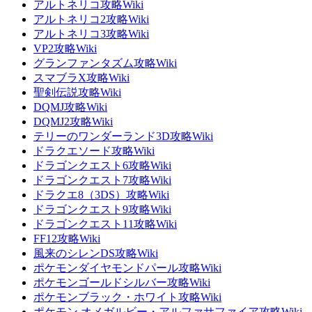
アルトネリコ攻略Wiki
アルトネリコ2攻略Wiki
アルトネリコ3攻略Wiki
VP2攻略Wiki
グランファンタズム攻略Wiki
スマブラX攻略Wiki
聖剣伝説攻略Wiki
DQMJ攻略Wiki
DQMJ2攻略Wiki
テリーのワンダーランド3D攻略Wiki
ドラクエソード攻略Wiki
ドラゴンクエスト6攻略Wiki
ドラゴンクエスト7攻略Wiki
ドラクエ8（3DS）攻略Wiki
ドラゴンクエスト9攻略Wiki
ドラゴンクエスト11攻略Wiki
FF12攻略Wiki
風来のシレンDS攻略Wiki
ポケモンダイヤモンドパール攻略Wiki
ポケモンゴールドシルバー攻略Wiki
ポケモンブラック・ホワイト攻略Wiki
ポケモン オメガルビー・アルファサファイア攻略Wiki