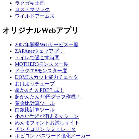
ラクガキ王国
ロストマジック
ワイルドアームズ
オリジナルWebアプリ
2007年開発Webサービス一覧
ZAPAnetウェブアプリ
トイレで過ごす時間
MOTHER3モンスター度
ドラクエ8モンスター度
DQMJスカウト能力チェック
おはようチューブ
超かんたんPDF作成！
超かんたん3D円グラフ作成！
黄金比計算ツール
白銀比計算ツール
小さい“つ”が消えるマシーン
めんまフォントお試しサイト
チンチロリン シミュレータ
ホビロン パスワード強化メーカー