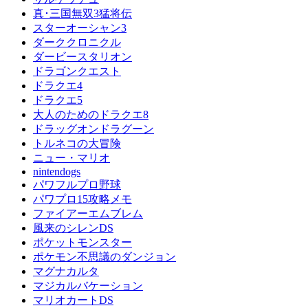
真･三国無双3猛将伝
スターオーシャン3
ダーククロニクル
ダービースタリオン
ドラゴンクエスト
ドラクエ4
ドラクエ5
大人のためのドラクエ8
ドラッグオンドラグーン
トルネコの大冒険
ニュー・マリオ
nintendogs
パワフルプロ野球
パワプロ15攻略メモ
ファイアーエムブレム
風来のシレンDS
ポケットモンスター
ポケモン不思議のダンジョン
マグナカルタ
マジカルバケーション
マリオカートDS