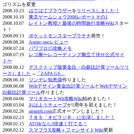
ゴリズムを変更
2008.10.23
はてはてブラウザー
を
リリースしました！
2008.10.10
東京ゲームショウ2008レポートその1
2008.10.07
レイトン教授と最後の時間旅行攻略Wiki
スター
ト！
2008.09.13
ポケットモンスタープラチナ
発売！
2008.08.28
Aspire oneレビュー
2008.07.24
パワプロ15攻略メモ
2008.07.19
レコ腕〜レコーディング腕立て伏せ公式サイ
ト〜
2008.06.12
デスクトップ版黄金比・白銀比計算ツールリリ
ースしました
→
「ZAPA GS」
2008.06.10
ツンデレ知恵袋
作りました
2008.06.08
Webデザイン黄金比計算ツール
と
Webデザイン
白銀比計算ツール
作りました
2008.04.06
マリオカートWii攻略Wiki
始めました！
2008.03.04
おはようチューブ
が1周年を迎えました！
2008.02.26
airappli.com
正式オープンしました！
2008.02.23
ＴＢＳ「オビラジＲ」に出演しました！
2008.02.15
ATOKなら3倍速く打てる！
2008.02.12
スマブラX攻略＋ファンサイトWiki
更新