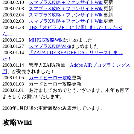
2008.02.10
スマブラX攻略＋ファンサイトWiki
更新
2008.02.08
スマブラX攻略＋ファンサイトWiki
更新
2008.02.04
スマブラX攻略＋ファンサイトWiki
更新
2008.02.03
スマブラX攻略＋ファンサイトWiki
更新
2008.01.28
TBS「オビラジR」に出演しました！…たぶ
ん…
2008.01.28
MHP2G攻略Wiki
はじめました
2008.01.27
スマブラX攻略Wiki
はじめました
2008.01.14
「ZAPA PDF READER DS」リリースしまし
た！
2008.01.14 管理人ZAPA執筆「
Adobe AIRプログラミング入
門
」が発売されました！
2008.01.05
カードヒーロー攻略
更新
2008.01.03 カードヒーロー攻略更新
2008.01.01 あけましておめでとうございます。本年も何卒
よろしくお願いいたします。
2008年1月以降の更新履歴のみ表示しています。
攻略Wiki