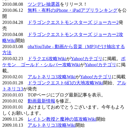
2010.08.08
ツンデレ抽選器
をリリース！
2010.06.12
無料・有料のiPhone・iPadアプリランキング
を公
開
2010.04.28
ドラゴンクエストモンスターズ ジョーカー2
発
売
2010.04.08
ドラゴンクエストモンスターズ ジョーカー2攻
略Wiki
開始
2010.03.08
ohaYouTube - 動画から音楽（MP3)だけ抽出する
方法
2010.02.23
ドラクエ6攻略Wiki
が
Yahoo!カテゴリ
に掲載。
ポ
ケモン ゴールド・シルバー攻略Wiki
が
Yahoo!カテゴリ
に掲
載。
2010.02.01
アルトネリコ3攻略Wiki
が
Yahoo!カテゴリ
に掲載
2010.01.28
ドラゴンクエスト6幻の大地攻略Wiki
開始、
アル
トネリコ3
が発売
2010.01.03 TOPページにブログ最新記事を表示。
2010.01.02
動画最新情報
を修正。
2010.01.01 あけましておめでとうございます。今年もよろ
しくお願いします。
2009.11.26
レイトン教授と魔神の笛攻略Wiki
開始
2009.10.13
アルトネリコ3攻略Wiki
開始