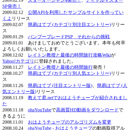
2009.02.19
スターオーシャン4発売！
、
アイドルマスター
SP発売！
2009.02.12
公開APIを利用したサンプルサイトを作ってい
くよ
リリース
2009.02.07
簡易はてブ (カテゴリ別注目エントリー)
リリー
ス
2009.01.29
バンブーブレードPSP それからの挑戦
2009.01.01 あけましておめでとうございます。本年も何卒
よろしくお願いいたします。
2008.12.02
レイトン教授と最後の時間旅行攻略Wiki
が
Yahoo!カテゴリ
に登録されました。
2008.11.27
レイトン教授と最後の時間旅行
発売！
2008.10.27
簡易はてブ (カテゴリ別人気エントリー)
リリー
ス
2008.11.26
簡易はてブ (注目エントリー版)
、
簡易はてブ (人
気エントリー版)
リリース
2008.11.19
教えて君.netでおはようチューブが紹介されまし
た
2008.11.18
ohaYouTube
で
高画質HD動画をダウンロード
で
きるように
2008.11.01
おはようチューブのアルゴリズムを変更
2008.10.24
ohaYouTube - おはようチューブ
の動画取得アル