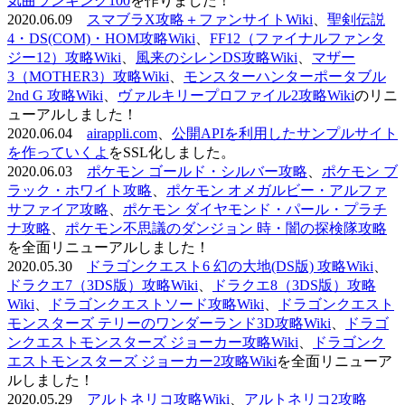
気曲ランキング100
を作りました！
2020.06.09
スマブラX攻略＋ファンサイトWiki
、
聖剣伝説
4・DS(COM)・HOM攻略Wiki
、
FF12（ファイナルファンタ
ジー12）攻略Wiki
、
風来のシレンDS攻略Wiki
、
マザー
3（MOTHER3）攻略Wiki
、
モンスターハンターポータブル
2nd G 攻略Wiki
、
ヴァルキリープロファイル2攻略Wiki
のリニ
ューアルしました！
2020.06.04
airappli.com
、
公開APIを利用したサンプルサイト
を作っていくよ
をSSL化しました。
2020.06.03
ポケモン ゴールド・シルバー攻略
、
ポケモン ブ
ラック・ホワイト攻略
、
ポケモン オメガルビー・アルファ
サファイア攻略
、
ポケモン ダイヤモンド・パール・プラチ
ナ攻略
、
ポケモン不思議のダンジョン 時・闇の探検隊攻略
を全面リニューアルしました！
2020.05.30
ドラゴンクエスト6 幻の大地(DS版) 攻略Wiki
、
ドラクエ7（3DS版）攻略Wiki
、
ドラクエ8（3DS版）攻略
Wiki
、
ドラゴンクエストソード攻略Wiki
、
ドラゴンクエスト
モンスターズ テリーのワンダーランド3D攻略Wiki
、
ドラゴ
ンクエストモンスターズ ジョーカー攻略Wiki
、
ドラゴンク
エストモンスターズ ジョーカー2攻略Wiki
を全面リニューア
ルしました！
2020.05.29
アルトネリコ攻略Wiki
、
アルトネリコ2攻略