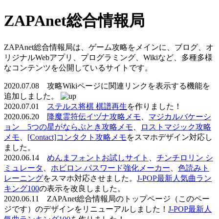
ZAPAnet総合情報局
ZAPAnet総合情報局は、ゲーム攻略をメインに、ブログ、オ
リジナルWebアプリ、プログラミング、Wikiなど、多種多様
なコンテンツを公開しているサイトです。
2020.07.08 攻略Wikiページに関連リンクを表示する機能を
追加しました。
2020.07.01
ステルス将棋 棋譜再生
を作りました！
2020.06.20
降魔霊符伝イヅナ攻略メモ
、
マジカルバケーシ
ョン 5つの星がならぶとき攻略メモ
、
ロストマジック攻略
メモ
、
[Contact]コンタクト攻略メモ
をスマホデザイン対応し
ました。
2020.06.14
めんまフォントお試しサイト
、
チンチロリン シ
ミュレータ
、
ホビロン パスワード強化メーカー
、
色読みト
レーニング
をスマホ対応させました。
J-POP最新人気曲ラン
キング100
の表示を改良しました。
2020.06.11 ZAPAnet総合情報局のトップページ（このペー
ジです）のデザインをリニューアルしました！
J-POP最新人