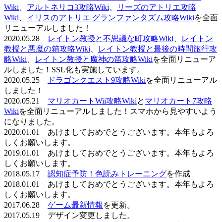
Wiki
、
アルトネリコ3攻略Wiki
、
リーズのアトリエ攻略
Wiki
、
イリスのアトリエ グランファンタズム攻略Wiki
を全面
リニューアルしました！
2020.05.28
レイトン教授と不思議な町攻略Wiki
、
レイトン
教授と悪魔の箱攻略Wiki
、
レイトン教授と最後の時間旅行攻
略Wiki
、
レイトン教授と魔神の笛攻略Wiki
を全面リニューア
ルしました！SSL化も実施しています。
2020.05.25
ドラゴンクエスト9攻略Wiki
を全面リニューアル
しました！
2020.05.21
マリオカートWii攻略Wiki
と
マリオカート7攻略
Wiki
を全面リニューアルしました！スマホから見やすいよう
になりました。
2020.01.01 あけましておめでとうございます。本年もよろ
しくお願いします。
2019.01.01 あけましておめでとうございます。本年もよろ
しくお願いします。
2018.05.17
認知症予防！色読みトレーニング
を作成
2018.01.01 あけましておめでとうございます。本年もよろ
しくお願いします。
2017.06.28
ゲーム最新情報
を更新。
2017.05.19 デザイン変更しました。