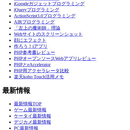
iGoogleガジェットプログラミング
jQueryプログラミング
ActionScript3.0プログラミング
AIRプログラミング
「左上の魔術師」理論
Webサイトのスクリーンショット
顔にエフェクト
作ろう！iアプリ
PHP参考書レビュー
PHPオープンソースWebアプリレビュー
PHPとeAccelerator
PHP用アクセラレータ比較
楽天kobo Touch活用メモ
最新情報
最新情報TOP
ゲーム最新情報
ケータイ最新情報
デジカメ最新情報
PC最新情報