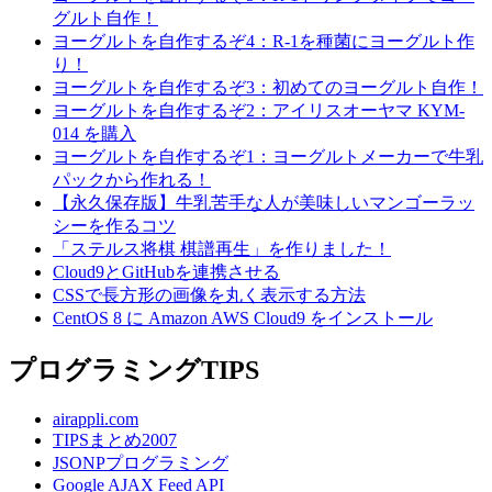
グルト自作！
ヨーグルトを自作するぞ4：R-1を種菌にヨーグルト作
り！
ヨーグルトを自作するぞ3：初めてのヨーグルト自作！
ヨーグルトを自作するぞ2：アイリスオーヤマ KYM-
014 を購入
ヨーグルトを自作するぞ1：ヨーグルトメーカーで牛乳
パックから作れる！
【永久保存版】牛乳苦手な人が美味しいマンゴーラッ
シーを作るコツ
「ステルス将棋 棋譜再生」を作りました！
Cloud9とGitHubを連携させる
CSSで長方形の画像を丸く表示する方法
CentOS 8 に Amazon AWS Cloud9 をインストール
プログラミングTIPS
airappli.com
TIPSまとめ2007
JSONPプログラミング
Google AJAX Feed API