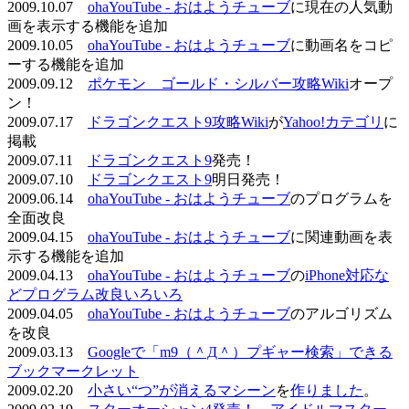
2009.10.07
ohaYouTube - おはようチューブ
に現在の人気動
画を表示する機能を追加
2009.10.05
ohaYouTube - おはようチューブ
に動画名をコピ
ーする機能を追加
2009.09.12
ポケモン ゴールド・シルバー攻略Wiki
オープ
ン！
2009.07.17
ドラゴンクエスト9攻略Wiki
が
Yahoo!カテゴリ
に
掲載
2009.07.11
ドラゴンクエスト9
発売！
2009.07.10
ドラゴンクエスト9
明日発売！
2009.06.14
ohaYouTube - おはようチューブ
のプログラムを
全面改良
2009.04.15
ohaYouTube - おはようチューブ
に関連動画を表
示する機能を追加
2009.04.13
ohaYouTube - おはようチューブ
の
iPhone対応な
どプログラム改良いろいろ
2009.04.05
ohaYouTube - おはようチューブ
のアルゴリズム
を改良
2009.03.13
Googleで「m9（＾Д＾）プギャー検索」できる
ブックマークレット
2009.02.20
小さい“つ”が消えるマシーン
を
作りました
。