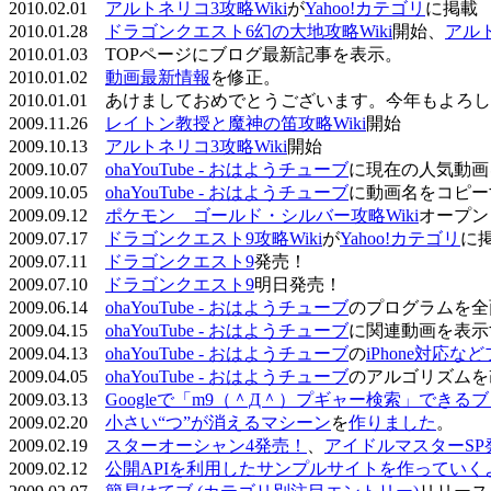
2010.02.01
アルトネリコ3攻略Wiki
が
Yahoo!カテゴリ
に掲載
2010.01.28
ドラゴンクエスト6幻の大地攻略Wiki
開始、
アル
2010.01.03 TOPページにブログ最新記事を表示。
2010.01.02
動画最新情報
を修正。
2010.01.01 あけましておめでとうございます。今年もよ
2009.11.26
レイトン教授と魔神の笛攻略Wiki
開始
2009.10.13
アルトネリコ3攻略Wiki
開始
2009.10.07
ohaYouTube - おはようチューブ
に現在の人気動画
2009.10.05
ohaYouTube - おはようチューブ
に動画名をコピー
2009.09.12
ポケモン ゴールド・シルバー攻略Wiki
オープン
2009.07.17
ドラゴンクエスト9攻略Wiki
が
Yahoo!カテゴリ
に
2009.07.11
ドラゴンクエスト9
発売！
2009.07.10
ドラゴンクエスト9
明日発売！
2009.06.14
ohaYouTube - おはようチューブ
のプログラムを全
2009.04.15
ohaYouTube - おはようチューブ
に関連動画を表示
2009.04.13
ohaYouTube - おはようチューブ
の
iPhone対応
2009.04.05
ohaYouTube - おはようチューブ
のアルゴリズムを
2009.03.13
Googleで「m9（＾Д＾）プギャー検索」できる
2009.02.20
小さい“つ”が消えるマシーン
を
作りました
。
2009.02.19
スターオーシャン4発売！
、
アイドルマスターSP
2009.02.12
公開APIを利用したサンプルサイトを作っていく