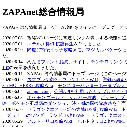
ZAPAnet総合情報局
ZAPAnet総合情報局は、ゲーム攻略をメインに、ブログ、
2020.07.08 攻略Wikiページに関連リンクを表示する機能
2020.07.01
ステルス将棋 棋譜再生
を作りました！
2020.06.20
降魔霊符伝イヅナ攻略メモ
、
マジカルバケーショ
た。
2020.06.14
めんまフォントお試しサイト
、
チンチロリン シ
100
の表示を改良しました。
2020.06.11 ZAPAnet総合情報局のトップページ（こ
2020.06.09
スマブラX攻略＋ファンサイトWiki
、
聖剣伝説4・D
3（MOTHER3）攻略Wiki
、
モンスターハンターポータブル 2nd 
2020.06.04
airappli.com
、
公開APIを利用したサンプルサイト
2020.06.03
ポケモン ゴールド・シルバー攻略
、
ポケモン ブ
略
、
ポケモン不思議のダンジョン 時・闇の探検隊攻略
を全面
2020.05.30
ドラゴンクエスト6 幻の大地(DS版) 攻略Wiki
、
ド
ーズ テリーのワンダーランド3D攻略Wiki
、
ドラゴンクエストモ
2020.05.29
アルトネリコ攻略Wiki
、
アルトネリコ2攻略Wiki