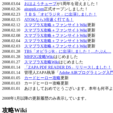
2008.03.04
おはようチューブ
が1周年を迎えました！
2008.02.26
airappli.com
正式オープンしました！
2008.02.23
ＴＢＳ「オビラジＲ」に出演しました！
2008.02.15
ATOKなら3倍速く打てる！
2008.02.12
スマブラX攻略＋ファンサイトWiki
更新
2008.02.10
スマブラX攻略＋ファンサイトWiki
更新
2008.02.08
スマブラX攻略＋ファンサイトWiki
更新
2008.02.04
スマブラX攻略＋ファンサイトWiki
更新
2008.02.03
スマブラX攻略＋ファンサイトWiki
更新
2008.01.28
TBS「オビラジR」に出演しました！…たぶん…
2008.01.28
MHP2G攻略Wiki
はじめました
2008.01.27
スマブラX攻略Wiki
はじめました
2008.01.14
「ZAPA PDF READER DS」リリースしました！
2008.01.14 管理人ZAPA執筆「
Adobe AIRプログラミング入
2008.01.05
カードヒーロー攻略
更新
2008.01.03 カードヒーロー攻略更新
2008.01.01 あけましておめでとうございます。本年も何
2008年1月以降の更新履歴のみ表示しています。
攻略Wiki