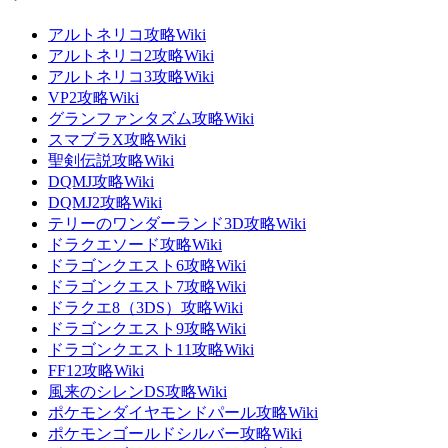
アルトネリコ攻略Wiki
アルトネリコ2攻略Wiki
アルトネリコ3攻略Wiki
VP2攻略Wiki
グランファンタズム攻略Wiki
スマブラX攻略Wiki
聖剣伝説攻略Wiki
DQMJ攻略Wiki
DQMJ2攻略Wiki
テリーのワンダーランド3D攻略Wiki
ドラクエソード攻略Wiki
ドラゴンクエスト6攻略Wiki
ドラゴンクエスト7攻略Wiki
ドラクエ8（3DS）攻略Wiki
ドラゴンクエスト9攻略Wiki
ドラゴンクエスト11攻略Wiki
FF12攻略Wiki
風来のシレンDS攻略Wiki
ポケモンダイヤモンドパール攻略Wiki
ポケモンゴールドシルバー攻略Wiki