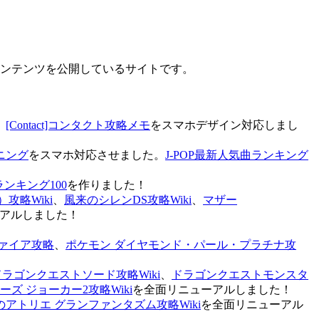
なコンテンツを公開しているサイトです。
、
[Contact]コンタクト攻略メモ
をスマホデザイン対応しまし
ニング
をスマホ対応させました。
J-POP最新人気曲ランキング
ランキング100
を作りました！
攻略Wiki
、
風来のシレンDS攻略Wiki
、
マザー
アルしました！
ァイア攻略
、
ポケモン ダイヤモンド・パール・プラチナ攻
ドラゴンクエストソード攻略Wiki
、
ドラゴンクエストモンスタ
ズ ジョーカー2攻略Wiki
を全面リニューアルしました！
のアトリエ グランファンタズム攻略Wiki
を全面リニューアル