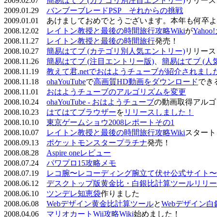
2009.02.07
簡易はてブ (カテゴリ別注目エントリー)
リリース
2009.01.29
バンブーブレードPSP それからの挑戦
2009.01.01 あけましておめでとうございます。本年も何
2008.12.02
レイトン教授と最後の時間旅行攻略Wiki
が
Yaho
2008.11.27
レイトン教授と最後の時間旅行
発売！
2008.10.27
簡易はてブ (カテゴリ別人気エントリー)
リリース
2008.11.26
簡易はてブ (注目エントリー版)
、
簡易はてブ (人
2008.11.19
教えて君.netでおはようチューブが紹介されまし
2008.11.18
ohaYouTube
で
高画質HD動画をダウンロード
でき
2008.11.01
おはようチューブのアルゴリズムを変更
2008.10.24
ohaYouTube - おはようチューブ
の動画取得アルゴ
2008.10.23
はてはてブラウザー
を
リリースしました！
2008.10.10
東京ゲームショウ2008レポートその1
2008.10.07
レイトン教授と最後の時間旅行攻略Wiki
スタート
2008.09.13
ポケットモンスタープラチナ
発売！
2008.08.28
Aspire oneレビュー
2008.07.24
パワプロ15攻略メモ
2008.07.19
レコ腕〜レコーディング腕立て伏せ公式サイト〜
2008.06.12
デスクトップ版黄金比・白銀比計算ツールリリー
2008.06.10
ツンデレ知恵袋
作りました
2008.06.08
Webデザイン黄金比計算ツール
と
Webデザイン
2008.04.06
マリオカートWii攻略Wiki
始めました！