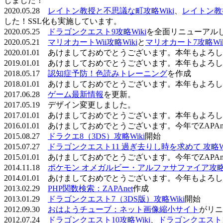
しました！
2020.05.28
レイトン教授と不思議な町攻略Wiki
、
レイトン教
した！SSL化も実施しています。
2020.05.25
ドラゴンクエスト9攻略Wiki
を全面リニューアル
2020.05.21
マリオカートWii攻略Wiki
と
マリオカート7攻略Wik
2020.01.01 あけましておめでとうございます。本年もよ
2019.01.01 あけましておめでとうございます。本年もよ
2018.05.17
認知症予防！色読みトレーニング
を作成
2018.01.01 あけましておめでとうございます。本年もよ
2017.06.28
ゲーム最新情報
を更新。
2017.05.19 デザイン変更しました。
2017.01.01 あけましておめでとうございます。本年もよ
2016.01.01 あけましておめでとうございます。今年でZAP
2015.08.27
ドラクエ8（3DS）攻略Wiki
開始
2015.07.27
ドラゴンクエスト11 過ぎ去りし時を求めて 攻略Wi
2015.01.01 あけましておめでとうございます。今年でZAP
2014.11.18
ポケモン オメガルビー・アルファサファイア攻略W
2014.01.01 あけましておめでとうございます。今年もよ
2013.02.29
PHP関数検索：ZAPAnet
作成
2013.01.29
ドラゴンクエスト7（3DS版）攻略Wiki
開始
2012.09.30
おはようチューブ：ネット画像縮小サイト
がリニ
2012.07.24
ドラゴンクエスト10攻略Wiki
、
ドラゴンクエスト11