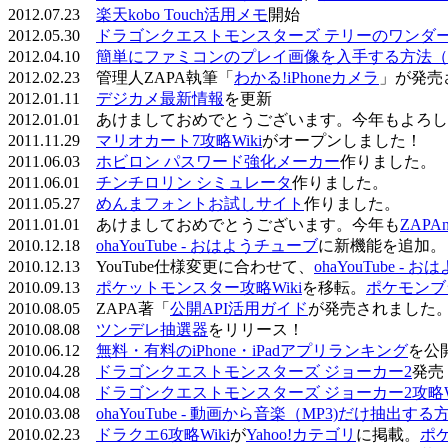
2012.07.23
楽天kobo Touch活用メモ
開始
2012.05.30
ドラゴンクエストモンスターズ テリーのワンダーラ
2012.04.10
簡単にファミコンのプレイ画像を入手する方法（
2012.02.23 管理人ZAPA執筆「
わかる!iPhoneカメラ
」が発売
2012.01.11
デジカメ最新情報
を更新
2012.01.01 あけましておめでとうございます。今年もよ
2011.11.29
マリオカート7攻略Wiki
がオープンしました！
2011.06.03
ホビロン パスワード強化メーカー
作りました。
2011.06.01
チンチロリン シミュレータ
作りました。
2011.05.27
めんまフォントお試しサイト
作りました。
2011.01.01 あけましておめでとうございます。今年も
ZAPA
2010.12.18
ohaYouTube - おはようチューブ
に新機能を追加。
2010.12.13 YouTube仕様変更に合わせて、
ohaYouTube -
2010.09.13
ポケットモンスター攻略Wiki
を移転。
ポケモンブ
2010.08.05 ZAPA著「
公開API活用ガイド
が発売されました
2010.08.08
ツンデレ抽選器
をリリース！
2010.06.12
無料・有料のiPhone・iPadアプリランキング
を公
2010.04.28
ドラゴンクエストモンスターズ ジョーカー2
発売
2010.04.08
ドラゴンクエストモンスターズ ジョーカー2攻略Wi
2010.03.08
ohaYouTube - 動画から音楽（MP3)だけ抽出する
2010.02.23
ドラクエ6攻略Wiki
が
Yahoo!カテゴリ
に掲載。
ポ