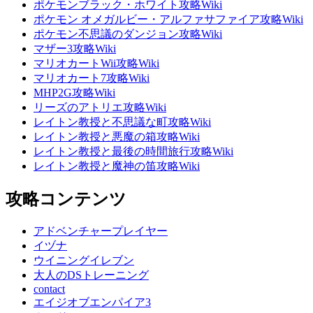
ポケモンブラック・ホワイト攻略Wiki
ポケモン オメガルビー・アルファサファイア攻略Wiki
ポケモン不思議のダンジョン攻略Wiki
マザー3攻略Wiki
マリオカートWii攻略Wiki
マリオカート7攻略Wiki
MHP2G攻略Wiki
リーズのアトリエ攻略Wiki
レイトン教授と不思議な町攻略Wiki
レイトン教授と悪魔の箱攻略Wiki
レイトン教授と最後の時間旅行攻略Wiki
レイトン教授と魔神の笛攻略Wiki
攻略コンテンツ
アドベンチャープレイヤー
イヅナ
ウイニングイレブン
大人のDSトレーニング
contact
エイジオブエンパイア3