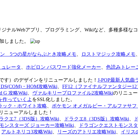
オリジナルWebアプリ、プログラミング、Wikiなど、多種多様
を追加しました。
ン 5つの星がならぶとき攻略メモ
、
ロストマジック攻略メモ
ミュレータ
、
ホビロン パスワード強化メーカー
、
色読みトレー
のページです）のデザインをリニューアルしました！
J-POP最新人気曲
S(COM)・HOM攻略Wiki
、
FF12（ファイナルファンタジー12）
G 攻略Wiki
、
ヴァルキリープロファイル2攻略Wiki
のリニュー
を作っていくよ
をSSL化しました。
ラック・ホワイト攻略
、
ポケモン オメガルビー・アルファサフ
リニューアルしました！
ラクエ7（3DS版）攻略Wiki
、
ドラクエ8（3DS版）攻略Wiki
、
ンスターズ ジョーカー攻略Wiki
、
ドラゴンクエストモンスター
、
アルトネリコ3攻略Wiki
、
リーズのアトリエ攻略Wiki
、
イリス