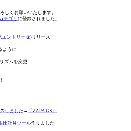
卒よろしくお願いいたします。
o!カテゴリ
に登録されました。
気エントリー版)
リリース
た
るように
リズムを変更
！
スしました
→
「ZAPA GS」
白銀比計算ツール
作りました