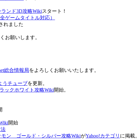
ンド3D攻略Wiki
スタート！
全ゲームタイトル対応）
されました
ろしくお願いします。
net総合情報局
をよろしくお願いいたします。
 おはようチューブ
を更新。
ラックホワイト攻略Wiki
開始。
。
開
ki
開始
方法
ケモン ゴールド・シルバー攻略Wiki
が
Yahoo!カテゴリ
に掲載。