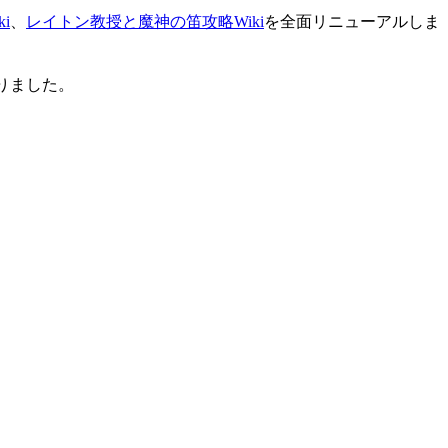
i
、
レイトン教授と魔神の笛攻略Wiki
を全面リニューアルしま
りました。