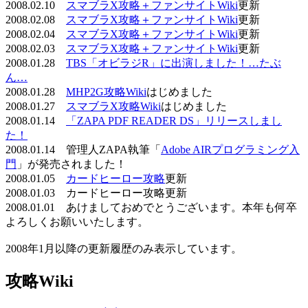
2008.02.10
スマブラX攻略＋ファンサイトWiki
更新
2008.02.08
スマブラX攻略＋ファンサイトWiki
更新
2008.02.04
スマブラX攻略＋ファンサイトWiki
更新
2008.02.03
スマブラX攻略＋ファンサイトWiki
更新
2008.01.28
TBS「オビラジR」に出演しました！…たぶ
ん…
2008.01.28
MHP2G攻略Wiki
はじめました
2008.01.27
スマブラX攻略Wiki
はじめました
2008.01.14
「ZAPA PDF READER DS」リリースしまし
た！
2008.01.14 管理人ZAPA執筆「
Adobe AIRプログラミング入
門
」が発売されました！
2008.01.05
カードヒーロー攻略
更新
2008.01.03 カードヒーロー攻略更新
2008.01.01 あけましておめでとうございます。本年も何卒
よろしくお願いいたします。
2008年1月以降の更新履歴のみ表示しています。
攻略Wiki