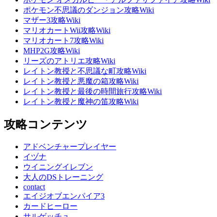
ポケモン不思議のダンジョン攻略Wiki
マザー3攻略Wiki
マリオカートWii攻略Wiki
マリオカート7攻略Wiki
MHP2G攻略Wiki
リーズのアトリエ攻略Wiki
レイトン教授と不思議な町攻略Wiki
レイトン教授と悪魔の箱攻略Wiki
レイトン教授と最後の時間旅行攻略Wiki
レイトン教授と魔神の笛攻略Wiki
攻略コンテンツ
アドベンチャープレイヤー
イヅナ
ウイニングイレブン
大人のDSトレーニング
contact
エイジオブエンパイア3
カードヒーロー
サルゲッチュ