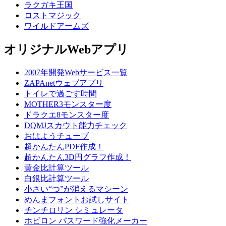
ラクガキ王国
ロストマジック
ワイルドアームズ
オリジナルWebアプリ
2007年開発Webサービス一覧
ZAPAnetウェブアプリ
トイレで過ごす時間
MOTHER3モンスター度
ドラクエ8モンスター度
DQMJスカウト能力チェック
おはようチューブ
超かんたんPDF作成！
超かんたん3D円グラフ作成！
黄金比計算ツール
白銀比計算ツール
小さい“つ”が消えるマシーン
めんまフォントお試しサイト
チンチロリン シミュレータ
ホビロン パスワード強化メーカー