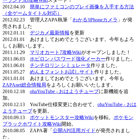
ーランド3D攻略Wiki
スタート！
2012.04.10
簡単にファミコンのプレイ画像を入手する方法
（全ゲームタイトル対応）
2012.02.23 管理人ZAPA執筆「
わかる!iPhoneカメラ
」が発
売されました
2012.01.11
デジカメ最新情報
を更新
2012.01.01 あけましておめでとうございます。今年もよろ
しくお願いします。
2011.11.29
マリオカート7攻略Wiki
がオープンしました！
2011.06.03
ホビロン パスワード強化メーカー
作りました。
2011.06.01
チンチロリン シミュレータ
作りました。
2011.05.27
めんまフォントお試しサイト
作りました。
2011.01.01 あけましておめでとうございます。今年も
ZAPAnet総合情報局
をよろしくお願いいたします。
2010.12.18
ohaYouTube - おはようチューブ
に新機能を追
加。
2010.12.13 YouTube仕様変更に合わせて、
ohaYouTube - おは
ようチューブ
を更新。
2010.09.13
ポケットモンスター攻略Wiki
を移転。
ポケモン
ブラックホワイト攻略Wiki
開始。
2010.08.05 ZAPA著「
公開API活用ガイド
が発売されまし
た。