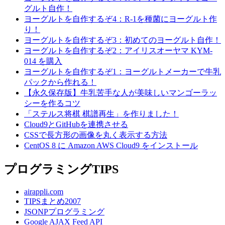
グルト自作！
ヨーグルトを自作するぞ4：R-1を種菌にヨーグルト作
り！
ヨーグルトを自作するぞ3：初めてのヨーグルト自作！
ヨーグルトを自作するぞ2：アイリスオーヤマ KYM-
014 を購入
ヨーグルトを自作するぞ1：ヨーグルトメーカーで牛乳
パックから作れる！
【永久保存版】牛乳苦手な人が美味しいマンゴーラッ
シーを作るコツ
「ステルス将棋 棋譜再生」を作りました！
Cloud9とGitHubを連携させる
CSSで長方形の画像を丸く表示する方法
CentOS 8 に Amazon AWS Cloud9 をインストール
プログラミングTIPS
airappli.com
TIPSまとめ2007
JSONPプログラミング
Google AJAX Feed API