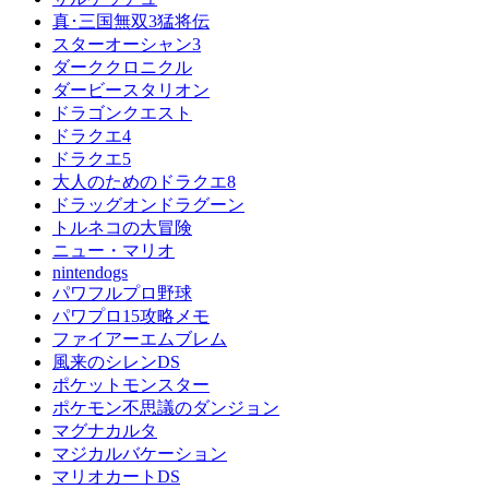
真･三国無双3猛将伝
スターオーシャン3
ダーククロニクル
ダービースタリオン
ドラゴンクエスト
ドラクエ4
ドラクエ5
大人のためのドラクエ8
ドラッグオンドラグーン
トルネコの大冒険
ニュー・マリオ
nintendogs
パワフルプロ野球
パワプロ15攻略メモ
ファイアーエムブレム
風来のシレンDS
ポケットモンスター
ポケモン不思議のダンジョン
マグナカルタ
マジカルバケーション
マリオカートDS