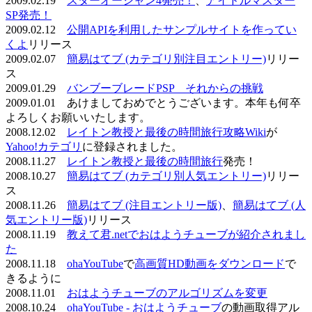
2009.02.19
スターオーシャン4発売！
、
アイドルマスター
SP発売！
2009.02.12
公開APIを利用したサンプルサイトを作ってい
くよ
リリース
2009.02.07
簡易はてブ (カテゴリ別注目エントリー)
リリー
ス
2009.01.29
バンブーブレードPSP それからの挑戦
2009.01.01 あけましておめでとうございます。本年も何卒
よろしくお願いいたします。
2008.12.02
レイトン教授と最後の時間旅行攻略Wiki
が
Yahoo!カテゴリ
に登録されました。
2008.11.27
レイトン教授と最後の時間旅行
発売！
2008.10.27
簡易はてブ (カテゴリ別人気エントリー)
リリー
ス
2008.11.26
簡易はてブ (注目エントリー版)
、
簡易はてブ (人
気エントリー版)
リリース
2008.11.19
教えて君.netでおはようチューブが紹介されまし
た
2008.11.18
ohaYouTube
で
高画質HD動画をダウンロード
で
きるように
2008.11.01
おはようチューブのアルゴリズムを変更
2008.10.24
ohaYouTube - おはようチューブ
の動画取得アル