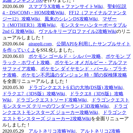
気曲ランキング100
を作りました！
2020.06.09
スマブラX攻略＋ファンサイトWiki
、
聖剣伝説
4・DS(COM)・HOM攻略Wiki
、
FF12（ファイナルファンタ
ジー12）攻略Wiki
、
風来のシレンDS攻略Wiki
、
マザー
3（MOTHER3）攻略Wiki
、
モンスターハンターポータブル
2nd G 攻略Wiki
、
ヴァルキリープロファイル2攻略Wiki
のリニ
ューアルしました！
2020.06.04
airappli.com
、
公開APIを利用したサンプルサイト
を作っていくよ
をSSL化しました。
2020.06.03
ポケモン ゴールド・シルバー攻略
、
ポケモン ブ
ラック・ホワイト攻略
、
ポケモン オメガルビー・アルファ
サファイア攻略
、
ポケモン ダイヤモンド・パール・プラチ
ナ攻略
、
ポケモン不思議のダンジョン 時・闇の探検隊攻略
を全面リニューアルしました！
2020.05.30
ドラゴンクエスト6 幻の大地(DS版) 攻略Wiki
、
ドラクエ7（3DS版）攻略Wiki
、
ドラクエ8（3DS版）攻略
Wiki
、
ドラゴンクエストソード攻略Wiki
、
ドラゴンクエスト
モンスターズ テリーのワンダーランド3D攻略Wiki
、
ドラゴ
ンクエストモンスターズ ジョーカー攻略Wiki
、
ドラゴンク
エストモンスターズ ジョーカー2攻略Wiki
を全面リニューア
ルしました！
2020.05.29
アルトネリコ攻略Wiki
、
アルトネリコ2攻略