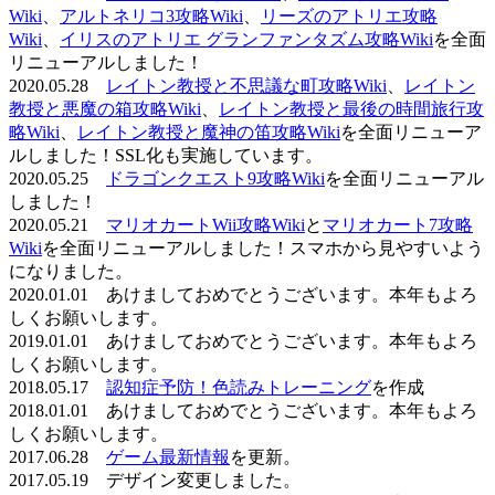
Wiki
、
アルトネリコ3攻略Wiki
、
リーズのアトリエ攻略
Wiki
、
イリスのアトリエ グランファンタズム攻略Wiki
を全面
リニューアルしました！
2020.05.28
レイトン教授と不思議な町攻略Wiki
、
レイトン
教授と悪魔の箱攻略Wiki
、
レイトン教授と最後の時間旅行攻
略Wiki
、
レイトン教授と魔神の笛攻略Wiki
を全面リニューア
ルしました！SSL化も実施しています。
2020.05.25
ドラゴンクエスト9攻略Wiki
を全面リニューアル
しました！
2020.05.21
マリオカートWii攻略Wiki
と
マリオカート7攻略
Wiki
を全面リニューアルしました！スマホから見やすいよう
になりました。
2020.01.01 あけましておめでとうございます。本年もよろ
しくお願いします。
2019.01.01 あけましておめでとうございます。本年もよろ
しくお願いします。
2018.05.17
認知症予防！色読みトレーニング
を作成
2018.01.01 あけましておめでとうございます。本年もよろ
しくお願いします。
2017.06.28
ゲーム最新情報
を更新。
2017.05.19 デザイン変更しました。