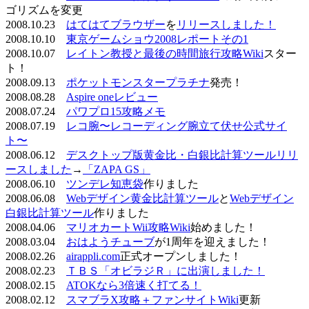
ゴリズムを変更
2008.10.23
はてはてブラウザー
を
リリースしました！
2008.10.10
東京ゲームショウ2008レポートその1
2008.10.07
レイトン教授と最後の時間旅行攻略Wiki
スター
ト！
2008.09.13
ポケットモンスタープラチナ
発売！
2008.08.28
Aspire oneレビュー
2008.07.24
パワプロ15攻略メモ
2008.07.19
レコ腕〜レコーディング腕立て伏せ公式サイ
ト〜
2008.06.12
デスクトップ版黄金比・白銀比計算ツールリリ
ースしました
→
「ZAPA GS」
2008.06.10
ツンデレ知恵袋
作りました
2008.06.08
Webデザイン黄金比計算ツール
と
Webデザイン
白銀比計算ツール
作りました
2008.04.06
マリオカートWii攻略Wiki
始めました！
2008.03.04
おはようチューブ
が1周年を迎えました！
2008.02.26
airappli.com
正式オープンしました！
2008.02.23
ＴＢＳ「オビラジＲ」に出演しました！
2008.02.15
ATOKなら3倍速く打てる！
2008.02.12
スマブラX攻略＋ファンサイトWiki
更新