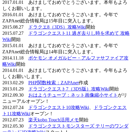
2017.01.01 あけましておめでとうございます。本年もよろ
しくお願いします。
2016.01.01 あけましておめでとうございます。今年で
ZAPAnet総合情報局は15年目に突入します。
2015.08.27
ドラクエ8（3DS）攻略Wiki
開始
2015.07.27
ドラゴンクエスト11 過ぎ去りし時を求めて 攻略
Wiki
開始
2015.01.01 あけましておめでとうございます。今年で
ZAPAnet総合情報局は14年目に突入します。
2014.11.18
ポケモン オメガルビー・アルファサファイア攻
略Wiki
開始
2014.01.01 あけましておめでとうございます。今年もよろ
しくお願いします。
2013.02.29
PHP関数検索：ZAPAnet
作成
2013.01.29
ドラゴンクエスト7（3DS版）攻略Wiki
開始
2012.09.30
おはようチューブ：ネット画像縮小サイト
がリ
ニューアルオープン！
2012.07.24
ドラゴンクエスト10攻略Wiki
、
ドラゴンクエス
ト11攻略Wiki
オープン！
2012.07.23
楽天kobo Touch活用メモ
開始
2012.05.30
ドラゴンクエストモンスターズ テリーのワンダ