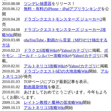
2010.08.08
ツンデレ抽選器
をリリース！
2010.06.12
無料・有料のiPhone・iPadアプリランキング
を公
開
2010.04.28
ドラゴンクエストモンスターズ ジョーカー2
発
売
2010.04.08
ドラゴンクエストモンスターズ ジョーカー2攻
略Wiki
開始
2010.03.08
ohaYouTube - 動画から音楽（MP3)だけ抽出する
方法
2010.02.23
ドラクエ6攻略Wiki
が
Yahoo!カテゴリ
に掲載。
ポ
ケモン ゴールド・シルバー攻略Wiki
が
Yahoo!カテゴリ
に掲
載。
2010.02.01
アルトネリコ3攻略Wiki
が
Yahoo!カテゴリ
に掲載
2010.01.28
ドラゴンクエスト6幻の大地攻略Wiki
開始、
アル
トネリコ3
が発売
2010.01.03 TOPページにブログ最新記事を表示。
2010.01.02
動画最新情報
を修正。
2010.01.01 あけましておめでとうございます。今年もよろ
しくお願いします。
2009.11.26
レイトン教授と魔神の笛攻略Wiki
開始
2009.10.13
アルトネリコ3攻略Wiki
開始