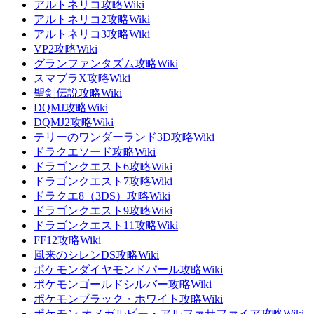
アルトネリコ攻略Wiki
アルトネリコ2攻略Wiki
アルトネリコ3攻略Wiki
VP2攻略Wiki
グランファンタズム攻略Wiki
スマブラX攻略Wiki
聖剣伝説攻略Wiki
DQMJ攻略Wiki
DQMJ2攻略Wiki
テリーのワンダーランド3D攻略Wiki
ドラクエソード攻略Wiki
ドラゴンクエスト6攻略Wiki
ドラゴンクエスト7攻略Wiki
ドラクエ8（3DS）攻略Wiki
ドラゴンクエスト9攻略Wiki
ドラゴンクエスト11攻略Wiki
FF12攻略Wiki
風来のシレンDS攻略Wiki
ポケモンダイヤモンドパール攻略Wiki
ポケモンゴールドシルバー攻略Wiki
ポケモンブラック・ホワイト攻略Wiki
ポケモン オメガルビー・アルファサファイア攻略Wiki