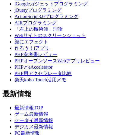
iGoogleガジェットプログラミング
jQueryプログラミング
ActionScript3.0プログラミング
AIRプログラミング
「左上の魔術師」理論
Webサイトのスクリーンショット
顔にエフェクト
作ろう！iアプリ
PHP参考書レビュー
PHPオープンソースWebアプリレビュー
PHPとeAccelerator
PHP用アクセラレータ比較
楽天kobo Touch活用メモ
最新情報
最新情報TOP
ゲーム最新情報
ケータイ最新情報
デジカメ最新情報
PC最新情報