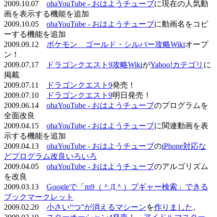
2009.10.07
ohaYouTube - おはようチューブ
に現在の人気動
画を表示する機能を追加
2009.10.05
ohaYouTube - おはようチューブ
に動画名をコピ
ーする機能を追加
2009.09.12
ポケモン ゴールド・シルバー攻略Wiki
オープ
ン！
2009.07.17
ドラゴンクエスト9攻略Wiki
が
Yahoo!カテゴリ
に
掲載
2009.07.11
ドラゴンクエスト9
発売！
2009.07.10
ドラゴンクエスト9
明日発売！
2009.06.14
ohaYouTube - おはようチューブ
のプログラムを
全面改良
2009.04.15
ohaYouTube - おはようチューブ
に関連動画を表
示する機能を追加
2009.04.13
ohaYouTube - おはようチューブ
の
iPhone対応な
どプログラム改良いろいろ
2009.04.05
ohaYouTube - おはようチューブ
のアルゴリズム
を改良
2009.03.13
Googleで「m9（＾Д＾）プギャー検索」できる
ブックマークレット
2009.02.20
小さい“つ”が消えるマシーン
を
作りました
。