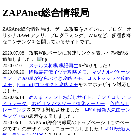
ZAPAnet総合情報局
ZAPAnet総合情報局は、ゲーム攻略をメインに、ブログ、オ
リジナルWebアプリ、プログラミング、Wikiなど、多種多様
なコンテンツを公開しているサイトです。
2020.07.08 攻略Wikiページに関連リンクを表示する機能を
追加しました。
2020.07.01
ステルス将棋 棋譜再生
を作りました！
2020.06.20
降魔霊符伝イヅナ攻略メモ
、
マジカルバケーシ
ョン 5つの星がならぶとき攻略メモ
、
ロストマジック攻略
メモ
、
[Contact]コンタクト攻略メモ
をスマホデザイン対応し
ました。
2020.06.14
めんまフォントお試しサイト
、
チンチロリン シ
ミュレータ
、
ホビロン パスワード強化メーカー
、
色読みト
レーニング
をスマホ対応させました。
J-POP最新人気曲ラン
キング100
の表示を改良しました。
2020.06.11 ZAPAnet総合情報局のトップページ（このペー
ジです）のデザインをリニューアルしました！
J-POP最新人