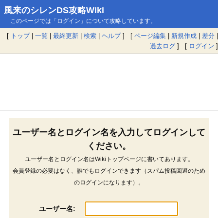
風来のシレンDS攻略Wiki
このページでは「ログイン」について攻略しています。
[
トップ
|
一覧
|
最終更新
|
検索
|
ヘルプ
] [
ページ編集
|
新規作成
|
差分
|
過去ログ
] [
ログイン
]
ユーザー名とログイン名を入力してログインして
ください。
ユーザー名とログイン名はWikiトップページに書いてあります。
会員登録の必要はなく、誰でもログインできます（スパム投稿回避のため
のログインになります）。
ユーザー名: