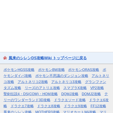
風来のシレンDS攻略Wiki トップページに戻る
ポケモンHGSS攻略
ポケモンBW攻略
ポケモンORAS攻略
ポ
ケモンダイパ攻略
ポケモン不思議のダンジョン攻略
アルトネリ
コ攻略
アルトネリコ2攻略
アルトネリコ3攻略
グランファン
タズム攻略
リーズのアトリエ攻略
スマブラX攻略
VP2攻略
聖剣伝説4・DS(COM)・HOM攻略
DQMJ攻略
DQMJ2攻略
テ
リーのワンダーランド3D攻略
ドラクエソード攻略
ドラクエ6攻
略
ドラクエ7攻略
ドラクエ8攻略
ドラクエ9攻略
FF12攻略
風来のシレン攻略
MOTHER3攻略
マリオカートWii攻略
マリ