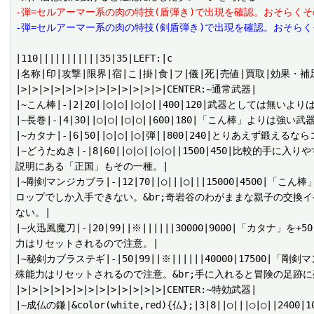
-弾=セルアーマー系の肉の特技(盾弾き)で出現を確認。おそらく
-弾=セルアーマー系の肉の特技(剣盾弾き)で出現を確認。おそら
|110|||||||||||35|35|LEFT:|c

|名称|印|攻撃|限界|宿|こ|掛|食|フ|儀|死|売値|買取|効果・補足
|>|>|>|>|>|>|>|>|>|>|>|>|>|CENTER:~通常武器|

|~こん棒|-|2|20||○|○||○|○||400|120|武器とし
|~長巻|-|4|30||○|○||○|○||600|180|「こん棒」よりは強い武器
|~カタナ|-|6|50||○|○||○|弾||800|240|とりあえ
|~どうたぬき|-|8|60||○|○||○|○||1500|450|
説明にある「正国」もその一種。|

|~剛剣マンジカブラ|-|12|70||○|||○|||15000|45
ロップでしか入手できない。&br;奇岩谷のわがままな親子の交換
ない。|

|~火迅風魔刀|-|20|99||※||||||30000|9000|「
力はリセットされるので注意。|

|~秘剣カブラステギ|-|50|99||※||||||40000|175
殊能力はリセットされるので注意。&br;手に入れると冒険の足跡に残
|>|>|>|>|>|>|>|>|>|>|>|>|>|CENTER:~特効武器|

|~成仏の鎌|&color(white,red){仏};|3|8||○|||