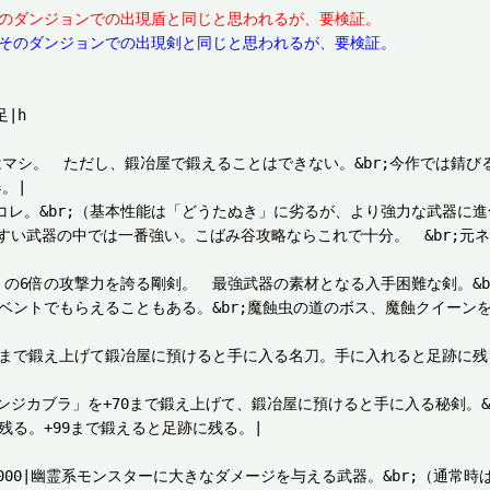
そのダンジョンでの出現盾と同じと思われるが、要検証。
くそのダンジョンでの出現剣と同じと思われるが、要検証。
|h

ては無いよりはマシ。　ただし、鍛冶屋で鍛えることはできない。&br;今作では錆
。|

ず鍛えるならコレ。&br;（基本性能は「どうたぬき」に劣るが、より強力な武器に
比較的手に入りやすい武器の中では一番強い。こばみ谷攻略ならこれで十分。　&b
00|「こん棒」の6倍の攻撃力を誇る剛剣。　最強武器の素材となる入手困難な
イベントでもらえることもある。&br;魔蝕虫の道のボス、魔蝕クイー
カタナ」を+50まで鍛え上げて鍛冶屋に預けると手に入る名刀。手に入れると足
00|「剛剣マンジカブラ」を+70まで鍛え上げて、鍛冶屋に預けると手に入る秘
る。+99まで鍛えると足跡に残る。|

○|○||2400|1000|幽霊系モンスターに大きなダメージを与える武器。&br