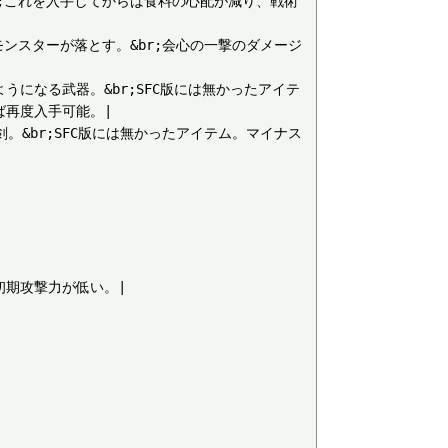
器。&br;これを入手してからは食料の心配が減り、戦術
ウロス系モンスターが落とす。&br;会心の一撃のダメージ
撃が出るようになる武器。&br;SFC版には無かったアイテ
再度入手可能。|

ていく剣。&br;SFC版には無かったアイテム。マイナス
り初期攻撃力が低い。|
