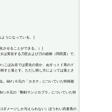
びるようになっている。|

進化させることができる。）|

r;元ネタは実在する刀匠および刀の総称（同田貫）で、
剣。&br;こばみ谷では変化の壺か、ぬすっトド系のド
ンを倒すと落とす。ただし倒し方によっては落とさ
跡に残る。&br;※元の「カタナ」についていた特殊能
剣。&br;※元の「剛剣マンジカブラ」についていた特
;（通常時は1ダメージしか与えられない）ぼうれい武者系の