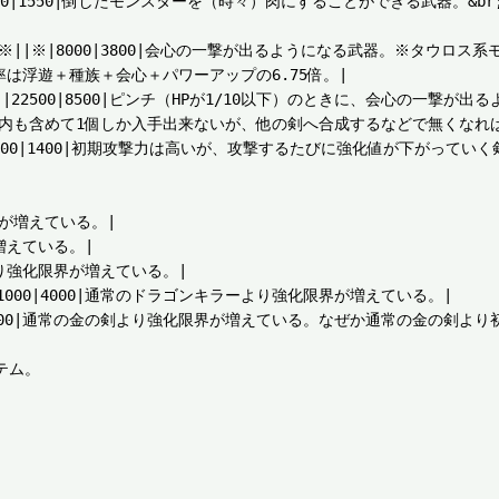
|○|○|||3300|1550|倒したモンスターを（時々）肉にすることができる武
|※|※|※|※||※|8000|3800|会心の一撃が出るようになる武器。※タ
は浮遊＋種族＋会心＋パワーアップの6.75倍。|

|||||※||22500|8500|ピンチ（HPが1/10以下）のときに、会心の一
庫内も含めて1個しか入手出来ないが、他の剣へ合成するなどで無くなれば
○|○||||4200|1400|初期攻撃力は高いが、攻撃するたびに強化値が下がっ
界が増えている。|

が増えている。|

きより強化限界が増えている。|

||||11000|4000|通常のドラゴンキラーより強化限界が増えている。|

||12500|4100|通常の金の剣より強化限界が増えている。なぜか通常の金の剣よ
ム。
