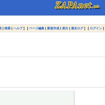
新
|
検索
|
ヘルプ
] [
ページ編集
|
新規作成
|
差分
|
過去ログ
] [
ログイン
]