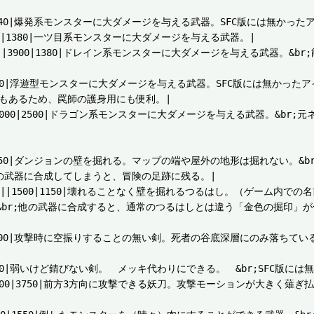
||3100|1140|爆発系モンスターに大ダメージを与える武器。SFC版には無かった
||3900|1380|一ツ目系モンスターに大ダメージを与える武器。|

○|||○|弾||3900|1380|ドレイン系モンスターに大ダメージを与える武
|○||5300|1800|浮遊型モンスターに大ダメージを与える武器。SFC版には
もあるため、罠師の護身用にも便利。|

|||○|○||6000|2500|ドラゴン系モンスターに大ダメージを与える武器。
|○|○||700|350|ダンジョンの壁を掘れる。マップの端や屋外の地形は掘れな
の武器に合成してしまうと、冒険の足跡に残る。|

||※||||||1500|1150|壊れることなく壁を掘れるつるはし。（ゲーム
br;他の武器に合成すると、通常のつるはしとは違う「金色の掘印」が
|○|10000|5000|攻撃時に空振りすることの無い剣。死者の谷底深層にのみ
○||6500|2300|弱いけど錆びない剣。　メッキ代わりにできる。　&br;SF
|||○|||9000|3750|前方3方向に攻撃できる妖刀。攻撃モーションが大き