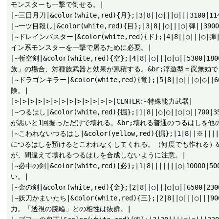
モンスターも一撃で倒せる。|

|~三日月刀|&color(white,red){月};|3|8||○|||○|
|~一ツ目殺し|&color(white,red){目};|3|8||○|||○|弾
|~ドレインバスター|&color(white,red){ド};|4|8||
イン系モンスターを一撃で屠るために必要。|

|~斬空剣|&color(white,red){空};|4|8||○|||○
族」の場合、対種族武器と効果が累積する。&br;浮遊型＝罠無効で
|~ドラゴンキラー|&color(white,red){竜};|5|8||○
険。|

|>|>|>|>|>|>|>|>|>|>|>|>|>|CENTER:~特殊能力武器|

|~つるはし|&color(white,red){掘};|1|8||○|○|
が悪いと1回掘っただけで壊れる。&br;壊れる普通のつるはしを他
|~こわれないつるはし|&color(yellow,red){掘};|1|8
につるはしを預けるとこわれなくしてくれる。（何度でも作れる）&
が、間違えて壊れるつるはしを合成しないように注意。|

|~必中の剣|&color(white,red){必};|1|8||||||
い。|

|~金の剣|&color(white,red){金};|2|8||○|||○|
|~妖刀かまいたち|&color(white,red){三};|2|8||○
力。「透視の腕輪」との相性は抜群。|
