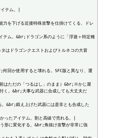
アイテム。|

器。&br;能力を下げる近接特殊攻撃を仕掛けてくる、ドレ
無かったアイテム。&br;ドラゴン系のように「浮遊＋特定種
&br;元ネタはドラゴンクエストおよびトルネコの大冒
い。&br;何回か使用すると壊れる。SFC版と異なり、運
内での名前はただの「つるはし」のまま）&br;※かじ屋
付く。&br;大事な武器に合成しても大丈夫だ
落ちている。&br;鍛え上げた武器には是非とも合成した
C版には無かったアイテム。割と高値で売れる。|

く薙ぎ払う形に変化する。&br;角抜け攻撃が非常に強