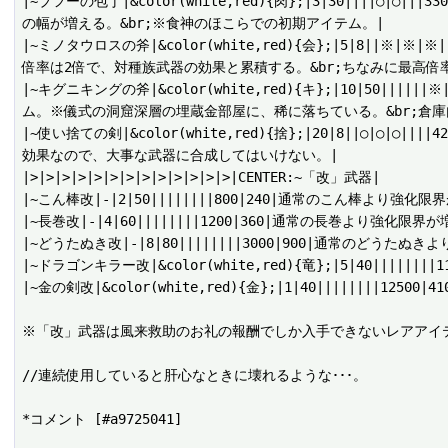
|~ブフーの包丁|&color(white,red){肉};|3|30|||
の幅が増える。&br;※食神のほこらでの初期アイテム。|

|~ミノタウロスの斧|&color(white,red){会};|5|8|
倍率は2倍で、対種族武器の効果と累積する。&br;ちなみに最高倍率
|~キグニキングの斧|&color(white,red){キ};|10|50|
ム。※儀式の洞窟深層の埋蔵金部屋に、稀に落ちている。&br;倉
|~使い捨ての剣|&color(white,red){捨};|20|8||○|
効果なので、大事な武器に合成してはいけない。|

|>|>|>|>|>|>|>|>|>|>|>|>|>|CENTER:~「改」武器|

|~こん棒改|-|2|50||||||||800|240|通常のこん棒より強化限
|~長巻改|-|4|60||||||||1200|360|通常の長巻より強化限界
|~どうたぬき改|-|8|80||||||||3000|900|通常のどうたぬ
|~ドラゴンキラー改|&color(white,red){竜};|5|40||||
|~金の剣改|&color(white,red){金};|1|40||||||
※「改」武器は風来救助のお礼の報酬でしか入手できないレアアイテ
//連続使用していると肝心なときに壊れるような･･･。

*コメント [#a9725041]
