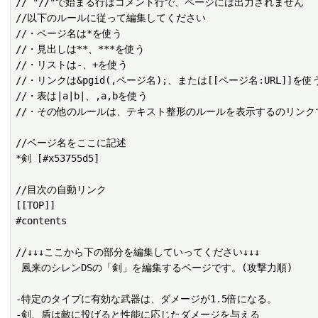
// "//"で始まる行はコメント行で、ページには出力されません

//以下のルールに従って編集してください

//・ページ名は*を使う

//・見出しは**、***を使う

//・リストは-、+を使う

//・リンクは&pgid(,ページ名);、または[[ページ名:URL]]を使う
//・表は|a|b|、,a,bを使う

//・その他のルールは、テキスト整形のルールを表示するのリンクで
//ページ名をここに記述

*剣 [#x53755d5]

//目次の自動リンク

[[TOP]]

#contents

//↓↓↓ここから下の部分を編集していってください↓↓↓

 風来のシレンDSの「剣」を編集するページです。(攻撃力順)

-特定のタイプに有効な武器は、ダメージが1.5倍になる。
