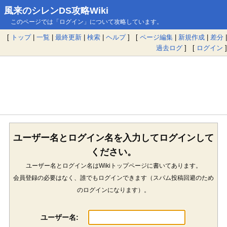
風来のシレンDS攻略Wiki
このページでは「ログイン」について攻略しています。
[
トップ
|
一覧
|
最終更新
|
検索
|
ヘルプ
] [
ページ編集
|
新規作成
|
差分
|
過去ログ
] [
ログイン
]
ユーザー名とログイン名を入力してログインして
ください。
ユーザー名とログイン名はWikiトップページに書いてあります。
会員登録の必要はなく、誰でもログインできます（スパム投稿回避のため
のログインになります）。
ユーザー名: