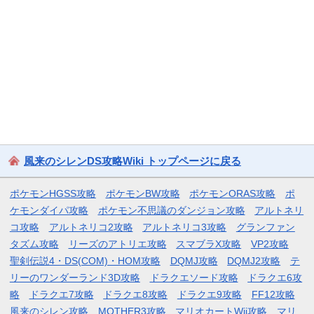
風来のシレンDS攻略Wiki トップページに戻る
ポケモンHGSS攻略
ポケモンBW攻略
ポケモンORAS攻略
ポ
ケモンダイパ攻略
ポケモン不思議のダンジョン攻略
アルトネリ
コ攻略
アルトネリコ2攻略
アルトネリコ3攻略
グランファン
タズム攻略
リーズのアトリエ攻略
スマブラX攻略
VP2攻略
聖剣伝説4・DS(COM)・HOM攻略
DQMJ攻略
DQMJ2攻略
テ
リーのワンダーランド3D攻略
ドラクエソード攻略
ドラクエ6攻
略
ドラクエ7攻略
ドラクエ8攻略
ドラクエ9攻略
FF12攻略
風来のシレン攻略
MOTHER3攻略
マリオカートWii攻略
マリ